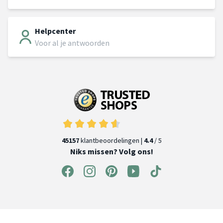
Helpcenter
Voor al je antwoorden
45157
klantbeoordelingen |
4.4
/ 5
Niks missen? Volg ons!