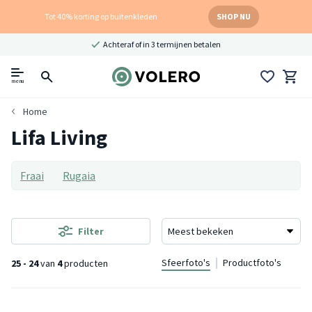
Tot 40% korting op buitenkleden
SHOP NU
Achteraf of in 3 termijnen betalen
menu
Home
Lifa Living
Fraai
Rugaia
Filter
Sfeerfoto's
Productfoto's
25 - 24
van
4
producten