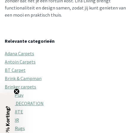
zonder dat het je een fortuin kost. Lifa Living brengt
functionaliteit en design samen, zodat jij kunt genieten van
een mooi en praktisch thuis.
Relevante categorieën
Adana Carpets
Antoin Carpets
BT Carpet
Brink & Campman
Brinker carpets
City-Play
ELLE DECORATION
5% Korting?
ENSUITE
FLOOR
Flair Rugs