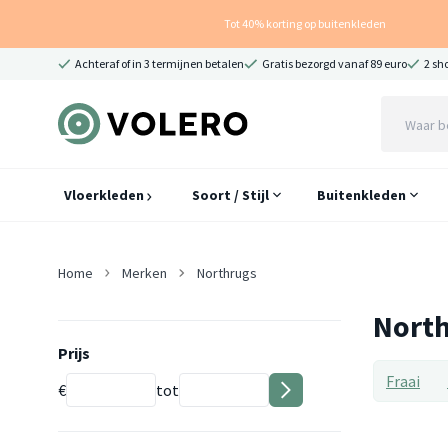
Tot 40% korting op buitenkleden
Achteraf of in 3 termijnen betalen
Gratis bezorgd vanaf 89 euro
2 sh
Vloerkleden
Soort / Stijl
Buitenkleden
Home
Merken
Northrugs
Nort
Prijs
Fraai
€
tot