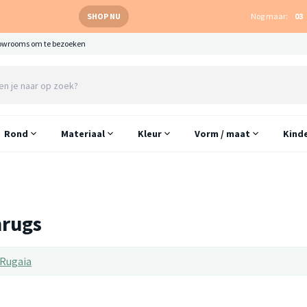
SHOP NU
Nog maar:
03
owrooms om te bezoeken
Rond
Materiaal
Kleur
Vorm / maat
Kind
hrugs
Rugaia