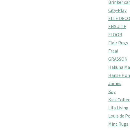
Brinker ca
City-Play
ELLE DEC
ENSUITE
FLOOR
Flair Rugs
Fraai
GRASSON
Hakuna Ma
Hanse Ho
James
Kay
Kick Colle
Lifa Living
Louis de P
Mint Rugs