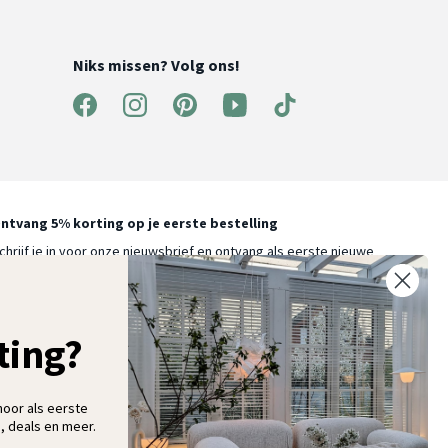
Niks missen? Volg ons!
ntvang 5% korting op je eerste bestelling
chrijf je in voor onze nieuwsbrief en ontvang als eerste nieuwe
ooninspiratie, collecties en aanbiedingen
ting?
Aanmelden
hoor als eerste
, deals en meer.