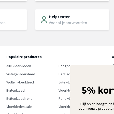
Helpcenter
 aan
Voor al je antwoorden
Populaire producten
O
S
Alle vloerkleden
Hoogpolig vloerkleed
w
Vintage vloerkleed
Perzisch tapijt
Wollen vloerkleed
Jute vloerkleed
5% kor
Buitenkleed
Vloerkleed groen
Buitenkleed rond
Rond vloerkleed
Blijf op de hoogte en 
Vloerkleden sale
Vloerkleden outlet
over nieuwe producten