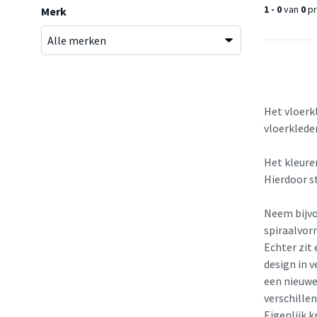
1 - 0
van
0
pr
Merk
Het vloerk
vloerklede
Het kleure
Hierdoor st
Neem bijvo
spiraalvor
Echter zit
design in v
een nieuwe
verschillen
Eigenlijk k