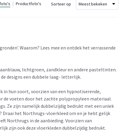
foto's
Productfoto's
Sorteer op
le gronden’. Waarom? Lees mee en ontdek het verrassende
aanblauw, lichtgroen, zandkleur en andere pasteltinten.
 de designs een dubbele laag- letterlijk.
k in hun soort, voorzien van een hypnotiserende,
or de voeten door het zachte polypropyleen materiaal.
gs. Ze zijn namelijk dubbelzijdig bedrukt met een uniek
er? Draai het Northrugs-vloerkleed om en je hebt gelijk
eeft Northrugs in de aanbieding. Voorzien van
lijk zijn ook deze vloerkleden dubbelzijdig bedrukt.