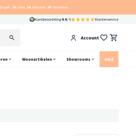
Dagen
14
Uren
54
Minuten
38
Seconden
Klantbeoordeling
4.4
/ 5
Klantenservice
Account
eren
Woonartikelen
Showrooms
SALE