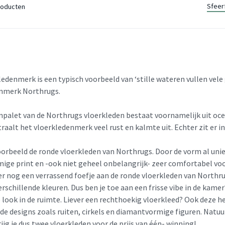
Sfeer
oducten
ledenmerk is een typisch voorbeeld van ‘stille wateren vullen ve
nmerk Northrugs.
npalet van de Northrugs vloerkleden bestaat voornamelijk uit oce
raalt het vloerkledenmerk veel rust en kalmte uit. Echter zit er in
orbeeld de ronde vloerkleden van Northrugs. Door de vorm al unie
mige print en -ook niet geheel onbelangrijk- zeer comfortabel vo
 er nog een verrassend foefje aan de ronde vloerkleden van Northru
erschillende kleuren. Dus ben je toe aan een frisse vibe in de kam
 look in de ruimte. Liever een rechthoekig vloerkleed? Ook deze h
de designs zoals ruiten, cirkels en diamantvormige figuren. Natuur
rijg je dus twee vloerkleden voor de prijs van één- winning!