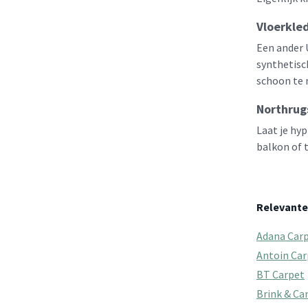
Vloerkled
Een ander 
synthetisc
schoon te 
Northrugs
Laat je hy
balkon of t
Relevante
Adana Car
Antoin Car
BT Carpet
Brink & C