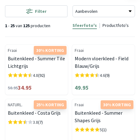
Filter
Sfeerfoto's
Productfoto's
1
-
25
van
125
producten
Fraai
30% KORTING
Fraai
Buitenkleed - Summer Tile
Modern vloerkleed - Field
Lichtgrijs
Blauw/Grijs
4.8
(92)
4.6
(9)
34.95
49.95
50.95
NATURL.
25% KORTING
Fraai
30% KORTING
Buitenkleed - Costa Grijs
Buitenkleed - Summer
Shapes Grijs
3.8
(7)
5
(1)