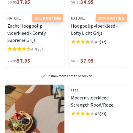
37.95
34.95
50.95
50.95
NATURL.
25% KORTING
NATURL.
25% KORTING
Zacht Hoogpolig
Hoogpolig vloerkleed -
vloerkleed - Comfy
Lofty Licht Grijs
Supreme Grijs
4.8
(32)
4.7
(88)
57.95
37.95
76.95
50.95
2 showrooms om te bezoeken
Fraai
Modern vloerkleed -
Strength Rood/Roze
4.8
(23)