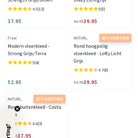
4.5
(13)
5
(5)
37.95
39.95
66.95
Fraai
NATURL.
25% KORTING
Modern vloerkleed -
Rond hoogpolig
Strong Grijs/Terra
vloerkleed - Lofty Licht
Grijs
5
(4)
4.7
(8)
52.95
39.95
52.95
NATURL.
25% KORTING
Rond buitenkleed - Costa
Grijs
4.6
(3)
37.95
50.95