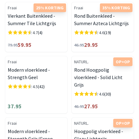
Fraai
25% KORTING
Fraai
35% KORTING
Vierkant Buitenkleed -
Rond Buitenkleed -
Summer Tile Lichtgrijs
Summer Azteca Lichtgrijs
4.7
(4)
4.6
(19)
59.95
29.95
79.95
46.95
Fraai
NATURL.
OP=OP
Modern vloerkleed -
Rond Hoogpolig
Strength Geel
vloerkleed - Solid Licht
Grijs
4.5
(42)
4.6
(30)
37.95
27.95
46.95
Fraai
NATURL.
OP=OP
Modern vloerkleed -
Hoogpolig vloerkleed -
Strength Grijs/Groen
Glazy Lichtgrijs