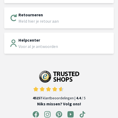
Retourneren
Meld hier je retour aan
Helpcenter
Voor al je antwoorden
45157
klantbeoordelingen |
4.4
/ 5
Niks missen? Volg ons!