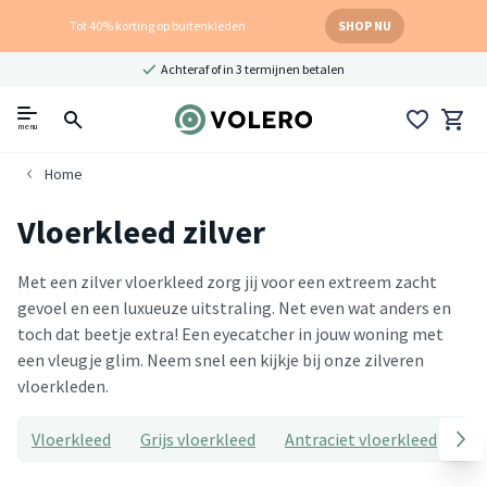
Tot 40% korting op buitenkleden
SHOP NU
Achteraf of in 3 termijnen betalen
menu
Home
Vloerkleed zilver
Met een zilver vloerkleed zorg jij voor een extreem zacht
gevoel en een luxueuze uitstraling. Net even wat anders en
toch dat beetje extra! Een eyecatcher in jouw woning met
een vleugje glim. Neem snel een kijkje bij onze zilveren
vloerkleden.
Vloerkleed
Grijs vloerkleed
Antraciet vloerkleed
Ro