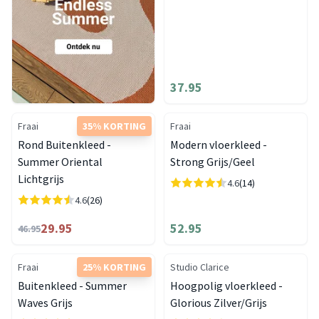
37.95
Fraai
35% KORTING
Fraai
Rond Buitenkleed -
Modern vloerkleed -
Summer Oriental
Strong Grijs/Geel
Lichtgrijs
4.6
(14)
4.6
(26)
29.95
52.95
46.95
Fraai
25% KORTING
Studio Clarice
Buitenkleed - Summer
Hoogpolig vloerkleed -
Waves Grijs
Glorious Zilver/Grijs