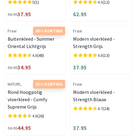
5
(1)
4.5
(12)
37.95
62.95
50.95
Fraai
30% KORTING
Fraai
Buitenkleed - Summer
Modern vloerkleed -
Oriental Lichtgrijs
Strength Grijs
4.8
(48)
4.8
(13)
34.95
37.95
50.95
NATURL.
25% KORTING
Fraai
Rond Hoogpolig
Modern vloerkleed -
vloerkleed - Comfy
Strength Blauw
Supreme Grijs
4.7
(24)
4.8
(26)
44.95
37.95
59.95