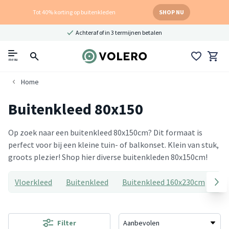
Tot 40% korting op buitenkleden
SHOP NU
Achteraf of in 3 termijnen betalen
menu
Home
Buitenkleed 80x150
Op zoek naar een buitenkleed 80x150cm? Dit formaat is
perfect voor bij een kleine tuin- of balkonset. Klein van stuk,
groots plezier! Shop hier diverse buitenkleden 80x150cm!
Vloerkleed
Buitenkleed
Buitenkleed 160x230cm
Bu
Filter