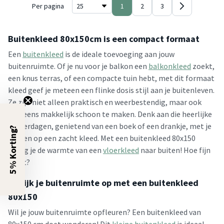
Per pagina
1
2
3
Buitenkleed 80x150cm is een compact formaat
Een
buitenkleed
is de ideale toevoeging aan jouw
buitenruimte. Of je nu voor je balkon een
balkonkleed
zoekt,
een knus terras, of een compacte tuin hebt, met dit formaat
kleed geef je meteen een flinke dosis stijl aan je buitenleven.
Ze zijn niet alleen praktisch en weerbestendig, maar ook
nog eens makkelijk schoon te maken. Denk aan die heerlijke
zomerdagen, genietend van een boek of een drankje, met je
5% Korting?
voeten op een zacht kleed. Met een buitenkleed 80x150
breng je de warmte van een
vloerkleed
naar buiten! Hoe fijn
is dat?
Vrolijk je buitenruimte op met een buitenkleed
80x150
Wil je jouw buitenruimte opfleuren? Een buitenkleed van