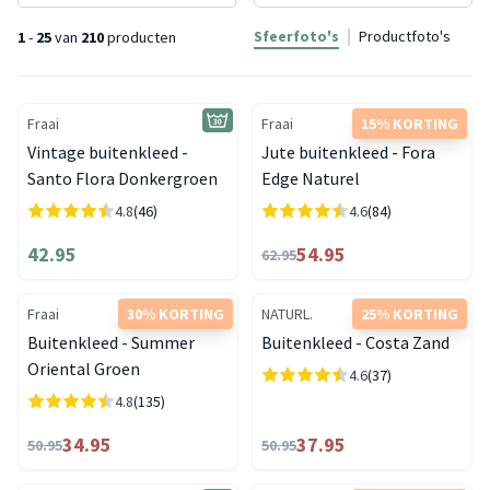
Sfeerfoto's
Productfoto's
1
-
25
van
210
producten
Fraai
Fraai
15% KORTING
Vintage buitenkleed -
Jute buitenkleed - Fora
Santo Flora Donkergroen
Edge Naturel
4.8
(46)
4.6
(84)
42.95
54.95
62.95
Fraai
30% KORTING
NATURL.
25% KORTING
Buitenkleed - Summer
Buitenkleed - Costa Zand
Oriental Groen
4.6
(37)
4.8
(135)
34.95
37.95
50.95
50.95