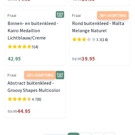
Fraai
Fraai
25% KORTING
Binnen- en buitenkleed -
Rond buitenkleed - Malta
Kairo Medaillon
Melange Naturel
Lichtblauw/Creme
3.3
(14)
5
(4)
42.95
39.95
52.95
Fraai
15% KORTING
Abstract buitenkleed -
Groovy Shapes Multicolor
4.7
(8)
44.95
52.95