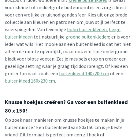
80x150 cm doet wonderen! Dit
kleine buitenkleed
is ideaal
voor kleine tot middelgrote buitenruimtes en zorgt direct
voor een vrolijke en uitnodigende sfeer. Kies uit onze brede
collectie aan kleuren en patronen om jouw stijl perfect te
weerspiegelen. Van levendige
boho buitenkleden
,
beige
buitenkleden
tot natuurlijke
groene buitenkleden
; er is voor
ieder wat wils! Het mooie aan een buitenkleed is dat het niet
alleen de ruimte opvrolijkt, maar ook een fijne ondergrond
biedt voor blote voeten. Zet je meubels erop en creëer een
gezellige setting waar je graag tijd doorbrengt. Of kies een
groter formaat zoals een
buitenkleed 140x200 cm
of een
buitenkleed 160x230 cm
.
Knusse hoekjes creëren? Ga voor een buitenkleed
80 x 150!
Op zoek naar manieren om knusse hoekjes te maken in je
buitenruimte? Een buitenkleed van 80x150 cm is je beste
vriend. Dit formaat is perfect om een zithoek of