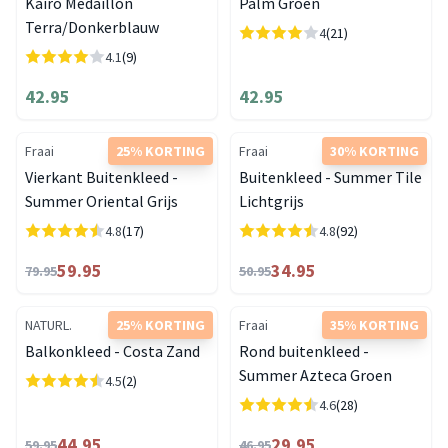
Kairo Medaillon
Palm Groen
Terra/Donkerblauw
4
(21)
4.1
(9)
42.95
42.95
Fraai
25% KORTING
Fraai
30% KORTING
Vierkant Buitenkleed -
Buitenkleed - Summer Tile
Summer Oriental Grijs
Lichtgrijs
4.8
(17)
4.8
(92)
59.95
34.95
79.95
50.95
NATURL.
25% KORTING
Fraai
35% KORTING
Balkonkleed - Costa Zand
Rond buitenkleed -
Summer Azteca Groen
4.5
(2)
4.6
(28)
44.95
29.95
59.95
46.95