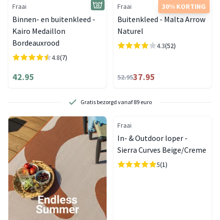
Fraai
Fraai
30% KORTING
Binnen- en buitenkleed -
Buitenkleed - Malta Arrow
Kairo Medaillon
Naturel
Bordeauxrood
4.3
(52)
4.8
(7)
42.95
37.95
52.95
Gratis bezorgd vanaf 89 euro
Fraai
In- & Outdoor loper -
Sierra Curves Beige/Creme
5
(1)