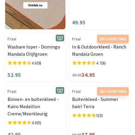
49.95
Fraai
Fraai
30% KORTING
Wasbare loper - Domingo
In & Outdoorkleed - Ranch
Mandala Olijfgroen
Mandala Groen
4.8
(9)
4.7
(8)
52.95
34.95
49.95
Fraai
Fraai
25% KORTING
Binnen- en buitenkleed -
Buitenkleed - Summer
Kairo Medaillon
Swirl Terra
Creme/Meerkleurig
5
(3)
4.8
(5)
42.95
37.95
50.95