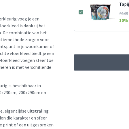
Tapi
29.95
rkleurig voeg je een
10
% 
vloerkleed is dankzij het
n. De combinatie van het
uctiemethode zorgen voor
 ontspant in je woonkamer of
achte vloerkleed biedt je een
 vloerkleed voegen sfeer toe
neren is met verschillende
rig is beschikbaar in
60x230cm, 200x290cm en
e, eigentijdse uitstraling.
en die karakter en sfeer
le print of een uitgesproken