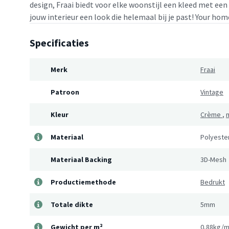
design, Fraai biedt voor elke woonstijl een kleed met een
jouw interieur een look die helemaal bij je past! Your home
Specificaties
Merk
Fraai
Patroon
Vintage
Kleur
Crème
,
m
Materiaal
Polyeste
Materiaal Backing
3D-Mesh
Productiemethode
Bedrukt
Totale dikte
5mm
Gewicht per m²
0,88kg/m