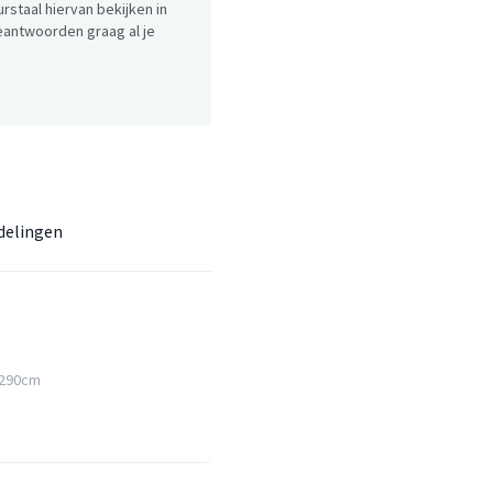
urstaal hiervan bekijken in
antwoorden graag al je
delingen
x290cm