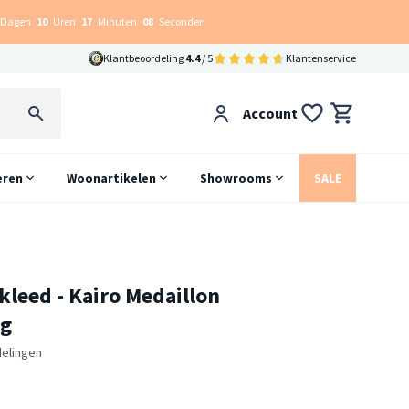
Dagen
10
Uren
17
Minuten
07
Seconden
Klantbeoordeling
4.4
/ 5
Klantenservice
Account
eren
Woonartikelen
Showrooms
SALE
kleed - Kairo Medaillon
ig
elingen