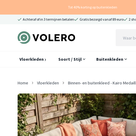
Tot 40% korting op buitenkleden
Achteraf of in 3 termijnen betalen
Gratis bezorgd vanaf 89 euro
2 sh
Vloerkleden
Soort / Stijl
Buitenkleden
Home
Vloerkleden
Binnen- en buitenkleed - Kairo Medai