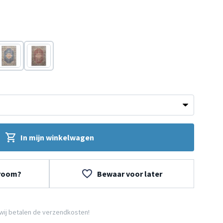
ta
Blauw
Rood
In mijn winkelwagen
wroom?
Bewaar voor later
wij betalen de verzendkosten!