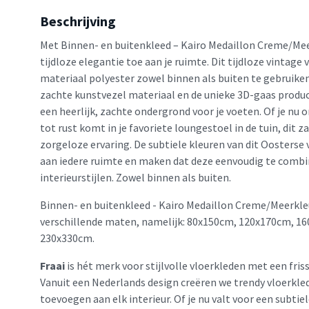
Beschrijving
Met Binnen- en buitenkleed – Kairo Medaillon Creme/Mee
tijdloze elegantie toe aan je ruimte. Dit tijdloze vintage 
materiaal polyester zowel binnen als buiten te gebruike
zachte kunstvezel materiaal en de unieke 3D-gaas prod
een heerlijk, zachte ondergrond voor je voeten. Of je nu
tot rust komt in je favoriete loungestoel in de tuin, dit z
zorgeloze ervaring. De subtiele kleuren van dit Oosterse
aan iedere ruimte en maken dat deze eenvoudig te combi
interieurstijlen. Zowel binnen als buiten.
Binnen- en buitenkleed - Kairo Medaillon Creme/Meerkleu
verschillende maten, namelijk: 80x150cm, 120x170cm, 1
230x330cm.
Fraai
is hét merk voor stijlvolle vloerkleden met een friss
Vanuit een Nederlands design creëren we trendy vloerkled
toevoegen aan elk interieur. Of je nu valt voor een subtie