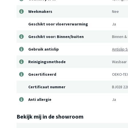
Weekmakers
Nee
Geschikt voor vloerverwarming
Ja
Geschikt voor: Binnen/buiten
Binnen & 
Gebruik antislip
Antislip
Reinigingsmethode
Wasbaar 
Gecertificeerd
OEKO-TE
Certificaat nummer
BJ028 22
Anti allergie
Ja
Bekijk mij in de showroom