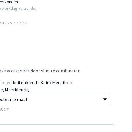
 verzonden
e werkdag verzonden
t 4.4 / 5 ⭐⭐⭐⭐⭐
ze accessoires door slim te combineren.
en- en buitenkleed - Kairo Medaillon
e/Meerkleurig
50cm
5