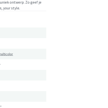
 uniek ontwerp. Zo geef je
, your style.
ulticolor
r
²