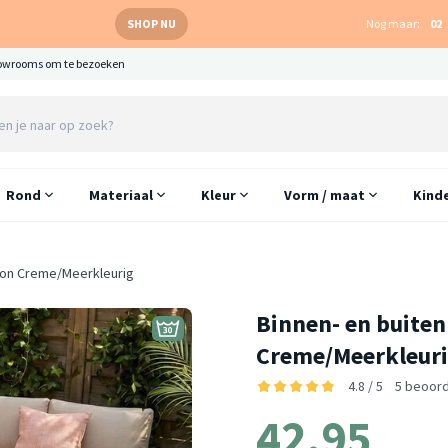
SHOP NU
Nog maar:
02
owrooms om te bezoeken
Rond
Materiaal
Kleur
Vorm / maat
Kind
llon Creme/Meerkleurig
Binnen- en buiten
Creme/Meerkleur
4.8 / 5
5 beoord
42.95