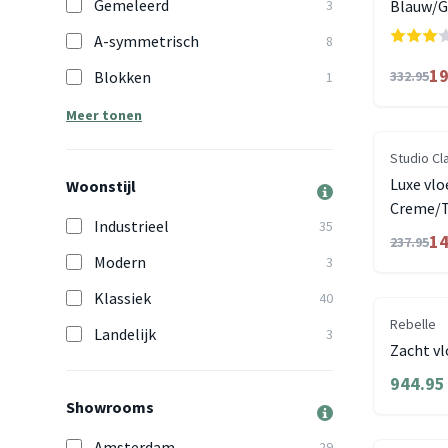
Gemeleerd
3
Blauw/G
A-symmetrisch
8
19
Blokken
332.95
1
Meer tonen
Studio Cl
Luxe vlo
Woonstijl
Creme/T
Industrieel
35
14
237.95
Modern
3
Klassiek
40
Rebelle
Landelijk
3
Zacht vl
944.95
Showrooms
Amsterdam
29