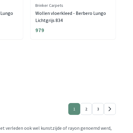
Brinker Carpets
o Lungo
Wollen vloerkleed - Berbero Lungo
Lichtgrijs 834
979
1
2
3
het verleden ook wel kunstzijde of rayon genoemd werd,