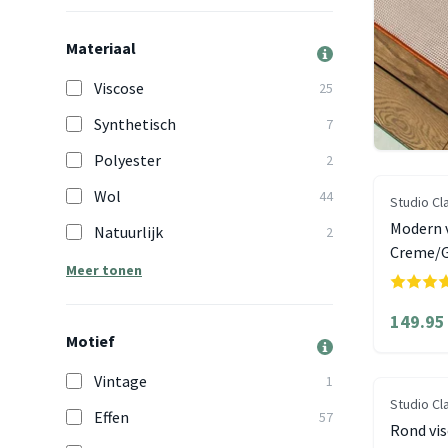
Materiaal
Viscose
25
Synthetisch
7
Polyester
2
Wol
44
Studio Cl
Modern v
Natuurlijk
2
Creme/G
Meer tonen
149.95
Motief
Vintage
1
Studio Cl
Effen
57
Rond vis