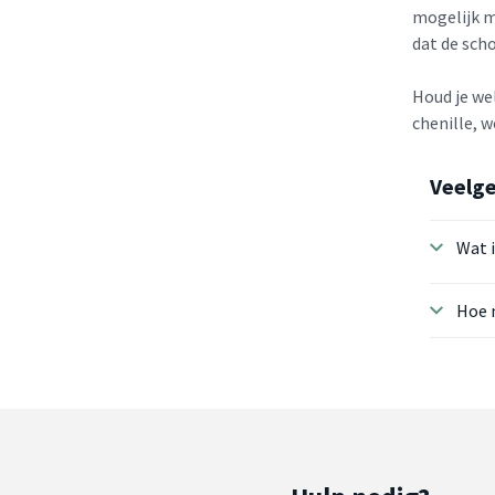
mogelijk me
dat de sch
Houd je wel
chenille, w
Veelge
Wat i
Hoe 