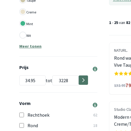
Taupe
Creme
1
-
25
van
82
Mint
Wit
Meer tonen
NATURL.
Rond was
Vive Tau
Prijs
tot
79
132.95
Vorm
Studio Cl
Rechthoek
62
Modern v
Creme/T
Rond
18