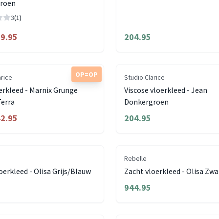
roen
3
(1)
9.95
204.95
OP=OP
arice
Studio Clarice
erkleed - Marnix Grunge
Viscose vloerkleed - Jean
erra
Donkergroen
2.95
204.95
Rebelle
oerkleed - Olisa Grijs/Blauw
Zacht vloerkleed - Olisa Zw
944.95