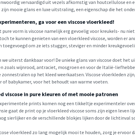
nwoordig vervaardigd uit vezels afkomstig van houtcellulose en ee
zijn mooie glans en luxe uitstraling, een eigenschap die het onde
xperimenteren, ga voor een viscose vloerkleed!
t pure vorm is viscose namelijk erg gevoelig voor kreukels- nu nie
 toch te kunnen genieten van een vloerkleed viscose, worden er an
n toegevoegd om ze iets stugger, steviger en minder kreukgevoel
jn we uiterst dankbaar voor! De unieke glans van viscose doet het
n zoals wijnrood, antraciet, mosgroen en voor de Italië-liefhebbe
 zonnestralen op het kleed weerkaatsen. Viscose vloerkleden zijn
 of babykamer, voor het behoudt van warme voeten.
ed viscose in pure kleuren of met mooie patronen
xperimentele prints komen nog een tikkeltje experimenteler over
ie gaat de print op je vloerkleed viscose soms zijn eigen leven li
 nog sierlijker en de verschillende blokjes lijken door de lichtinval
cose vloerkleed zo lang mogelijk mooi te houden, zorg je ervoor d