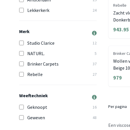
Rebelle
Lekkerkerk
24
Zacht vl
Donkerb
943.95
Merk
Studio Clarice
12
NATURL.
5
Brinker C
Wollen vloerkl
Brinker Carpets
37
Beige 1
Rebelle
27
979
Weeftechniek
Per pagina
Geknoopt
16
Geweven
48
Een viscose