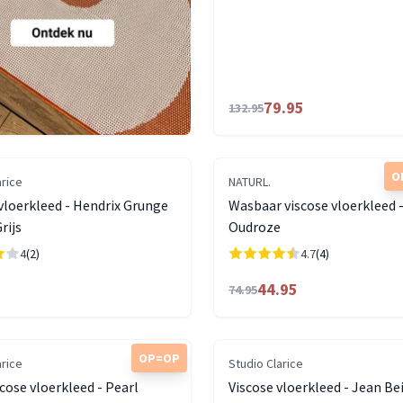
79.95
132.95
O
arice
NATURL.
loerkleed - Hendrix Grunge
Wasbaar viscose vloerkleed -
rijs
Oudroze
4
(2)
4.7
(4)
44.95
74.95
OP=OP
arice
Studio Clarice
cose vloerkleed - Pearl
Viscose vloerkleed - Jean Be