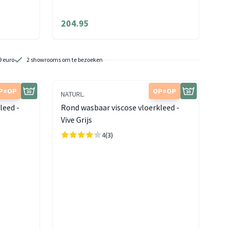
204.95
9 euro
2 showrooms om te bezoeken
P=OP
OP=OP
NATURL.
leed -
Rond wasbaar viscose vloerkleed -
Vive Grijs
4
(3)