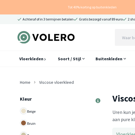
Tot 40% korting op buitenkleden
Achteraf of in 3 termijnen betalen
Gratis bezorgd vanaf 89 euro
2 sh
Vloerkleden
Soort / Stijl
Buitenkleden
Home
Viscose vloerkleed
Visco
Kleur
Beige
Uren kun je
aan pure kl
Bruin
Vloerkle