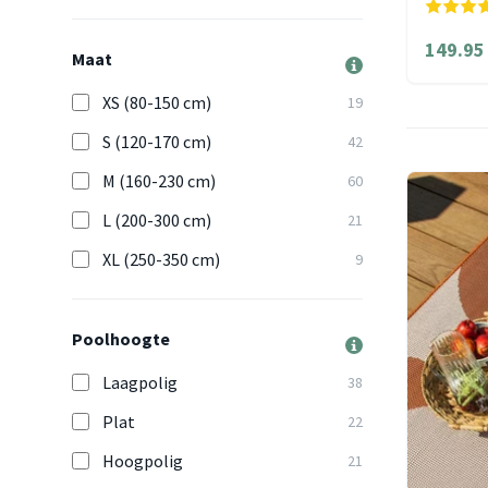
149.95
Maat
XS (80-150 cm)
19
S (120-170 cm)
42
M (160-230 cm)
60
L (200-300 cm)
21
XL (250-350 cm)
9
Poolhoogte
Laagpolig
38
Plat
22
Hoogpolig
21