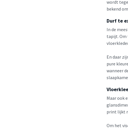
wordt tege
bekend om 
Durf te e
In de mees
tapijt. Om
vloerklede
En daar zi
pure kleure
wanneer de
slaapkamer
Vloerkle
Maar ook e
glansdimens
print lijkt
Om het vis