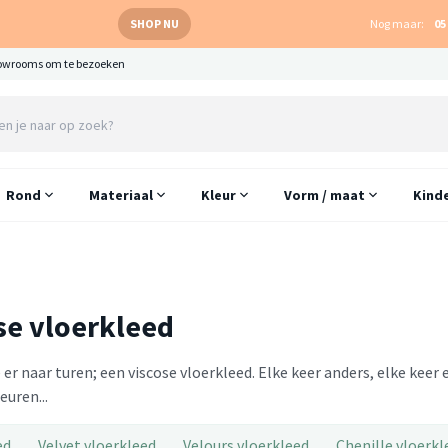
SHOP NU
Nog maar:
05
owrooms om te bezoeken
Rond
Materiaal
Kleur
Vorm / maat
Kind
se vloerkleed
 er naar turen; een viscose vloerkleed. Elke keer anders, elke kee
euren...
ed
Velvet vloerkleed
Velours vloerkleed
Chenille vloerkl