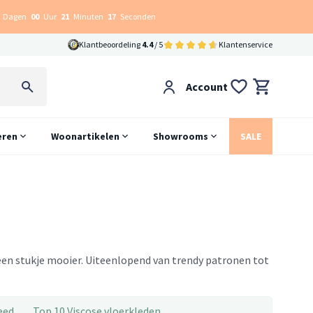
Dagen
00
Uur
21
Minuten
17
Seconden
Klantbeoordeling
4.4
/ 5
Klantenservice
Account
eren
Woonartikelen
Showrooms
SALE
r een stukje mooier. Uiteenlopend van trendy patronen tot
eed
Top 10 Viscose vloerkleden