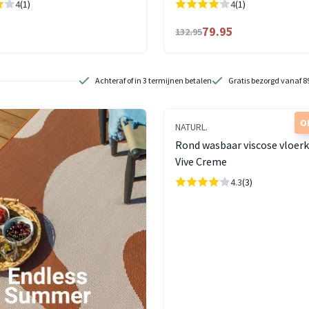
4
(1)
4
(1)
79.95
132.95
Achteraf of in 3 termijnen betalen
Gratis bezorgd vanaf 8
O
NATURL.
Rond wasbaar viscose vloerk
Vive Creme
4.3
(3)