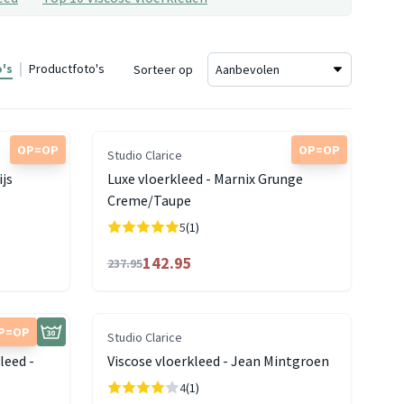
's
Productfoto's
Sorteer op
OP=OP
OP=OP
Studio Clarice
ijs
Luxe vloerkleed - Marnix Grunge
Creme/Taupe
5
(1)
142.95
237.95
P=OP
Studio Clarice
leed -
Viscose vloerkleed - Jean Mintgroen
4
(1)