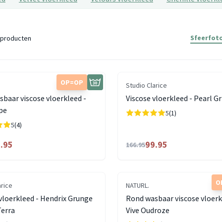
Sfeerfoto
producten
OP=OP
Studio Clarice
baar viscose vloerkleed -
Viscose vloerkleed - Pearl Gr
pe
5
(1)
5
(4)
.95
99.95
166.95
O
arice
NATURL.
loerkleed - Hendrix Grunge
Rond wasbaar viscose vloerk
erra
Vive Oudroze