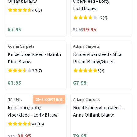
Olifant Blauw
vloerkleed - Lofty
Lichtblauw
4.6
(5)
4.2
(4)
67.95
39.95
52.95
Adana Carpets
Adana Carpets
Kindervloerkleed - Bambi
Kindervloerkleed - Mila
Dino Blauw
Piraat Blauw/Groen
3.7
(7)
5
(2)
67.95
67.95
NATURL.
25% KORTING
Adana Carpets
Rond hoogpolig
Rond Kindervloerkleed -
vloerkleed - Lofty Blauw
Anna Olifant Blauw
4.6
(15)
39.95
79.95
52.95