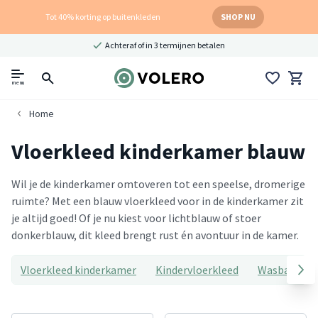
Tot 40% korting op buitenkleden
SHOP NU
Achteraf of in 3 termijnen betalen
menu
Home
Vloerkleed kinderkamer blauw
Wil je de kinderkamer omtoveren tot een speelse, dromerige
ruimte? Met een blauw vloerkleed voor in de kinderkamer zit
je altijd goed! Of je nu kiest voor lichtblauw of stoer
donkerblauw, dit kleed brengt rust én avontuur in de kamer.
Vloerkleed kinderkamer
Kindervloerkleed
Wasbaar kin