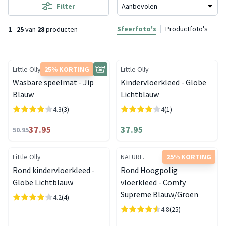
Filter
Sfeerfoto's
Productfoto's
1
-
25
van
28
producten
Little Olly
25% KORTING
Little Olly
Wasbare speelmat - Jip
Kindervloerkleed - Globe
Blauw
Lichtblauw
4.3
(3)
4
(1)
37.95
37.95
50.95
Little Olly
NATURL.
25% KORTING
Rond kindervloerkleed -
Rond Hoogpolig
Globe Lichtblauw
vloerkleed - Comfy
Supreme Blauw/Groen
4.2
(4)
4.8
(25)