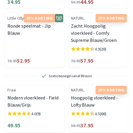
34.95
44.95
59.95
Little Olly
25% KORTING
NATURL.
25% KORTING
Ronde speelmat - Jip
Zacht Hoogpolig
Blauw
vloerkleed - Comfy
Supreme Blauw/Groen
4.9
(20)
52.95
57.95
70.95
76.95
Gratis bezorgd vanaf 89 euro
Fraai
NATURL.
25% KORTING
Modern vloerkleed - Field
Hoogpolig vloerkleed -
Blauw/Grijs
Lofty Blauw
4.6
(9)
4.5
(66)
49.95
37.95
50.95