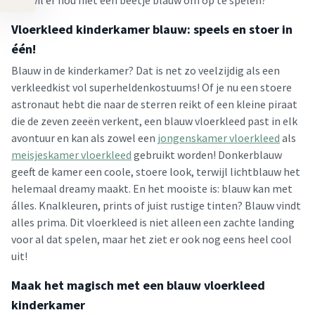
wie wil er nou niet een beetje blauw om op te spelen?
Vloerkleed kinderkamer blauw: speels en stoer in
één!
Blauw in de kinderkamer? Dat is net zo veelzijdig als een
verkleedkist vol superheldenkostuums! Of je nu een stoere
astronaut hebt die naar de sterren reikt of een kleine piraat
die de zeven zeeën verkent, een blauw vloerkleed past in elk
avontuur en kan als zowel een
jongenskamer vloerkleed
als
meisjeskamer vloerkleed
gebruikt worden! Donkerblauw
geeft de kamer een coole, stoere look, terwijl lichtblauw het
helemaal dreamy maakt. En het mooiste is: blauw kan met
álles. Knalkleuren, prints of juist rustige tinten? Blauw vindt
alles prima. Dit vloerkleed is niet alleen een zachte landing
voor al dat spelen, maar het ziet er ook nog eens heel cool
uit!
Maak het magisch met een blauw vloerkleed
kinderkamer