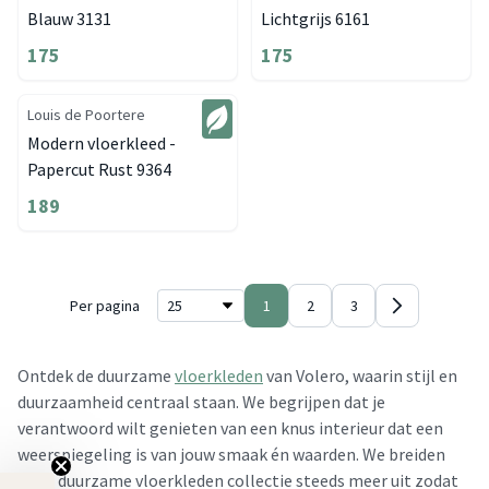
Blauw 3131
Lichtgrijs 6161
175
175
Louis de Poortere
Modern vloerkleed -
Papercut Rust 9364
189
Per pagina
1
2
3
Ontdek de duurzame
vloerkleden
van Volero, waarin stijl en
duurzaamheid centraal staan. We begrijpen dat je
verantwoord wilt genieten van een knus interieur dat een
weerspiegeling is van jouw smaak én waarden. We breiden
onze duurzame vloerkleden collectie steeds meer uit zodat