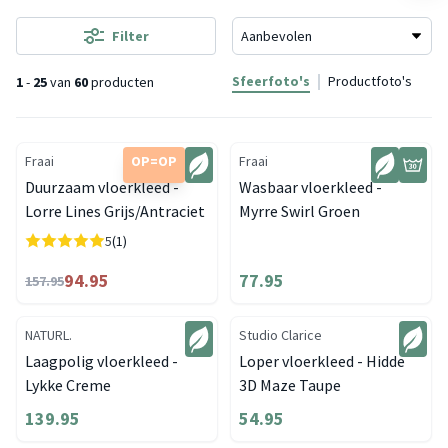
Filter
Sfeerfoto's
Productfoto's
1
-
25
van
60
producten
Fraai
OP=OP
Fraai
Duurzaam vloerkleed -
Wasbaar vloerkleed -
Lorre Lines Grijs/Antraciet
Myrre Swirl Groen
5
(1)
94.95
77.95
157.95
NATURL.
Studio Clarice
Laagpolig vloerkleed -
Loper vloerkleed - Hidde
Lykke Creme
3D Maze Taupe
139.95
54.95