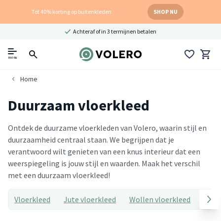
Tot 40% korting op buitenkleden
SHOP NU
Achteraf of in 3 termijnen betalen
menu
Home
Duurzaam vloerkleed
Ontdek de duurzame vloerkleden van Volero, waarin stijl en
duurzaamheid centraal staan. We begrijpen dat je
verantwoord wilt genieten van een knus interieur dat een
weerspiegeling is jouw stijl en waarden. Maak het verschil
met een duurzaam vloerkleed!
Vloerkleed
Jute vloerkleed
Wollen vloerkleed
Jute