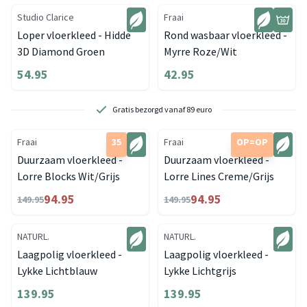
Studio Clarice
Fraai
Loper vloerkleed - Hidde
Rond wasbaar vloerkleed -
3D Diamond Groen
Myrre Roze/Wit
54.95
42.95
Gratis bezorgd vanaf 89 euro
Fraai
35
Fraai
OP=OP
Duurzaam vloerkleed -
Duurzaam vloerkleed -
Lorre Blocks Wit/Grijs
Lorre Lines Creme/Grijs
94.95
94.95
149.95
149.95
NATURL.
NATURL.
Laagpolig vloerkleed -
Laagpolig vloerkleed -
Lykke Lichtblauw
Lykke Lichtgrijs
139.95
139.95