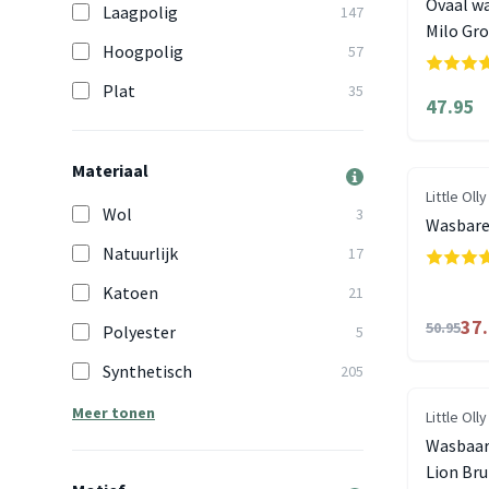
Ovaal wa
Laagpolig
147
Milo Gr
Hoogpolig
57
Plat
35
47.95
Materiaal
Little Olly
Wol
3
Wasbare
Natuurlijk
17
Katoen
21
37
50.95
Polyester
5
Synthetisch
205
Meer tonen
Little Olly
Wasbaar 
Lion Bru