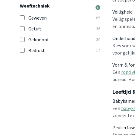
Weeftechniek
Veiligheid
Geweven
165
Veilig spel
en onmisba
Getuft
36
Onderhou
Geknoopt
30
Kies voor w
Bedrukt
14
voor gelij
Vorm & fo
Een
rond v
bureau. Hou
Leeftijd 
Babykame
Een
babyka
zonder te o
Peuterfas
Speelse de