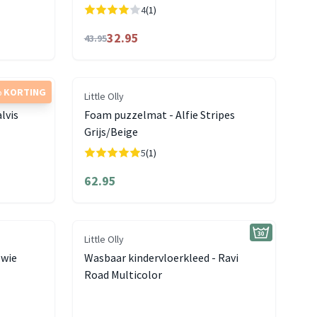
4
(1)
32.95
43.95
 KORTING
Little Olly
lvis
Foam puzzelmat - Alfie Stripes
Grijs/Beige
5
(1)
62.95
Little Olly
owie
Wasbaar kindervloerkleed - Ravi
Road Multicolor