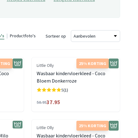
's
Productfoto's
Sorteer op
RTING
25% KORTING
Little Olly
 Coco
Wasbaar kindervloerkleed - Coco
Bloem Donkerroze
5
(1)
37.95
50.95
25% KORTING
Little Olly
Milo
Wasbaar kindervloerkleed - Coco