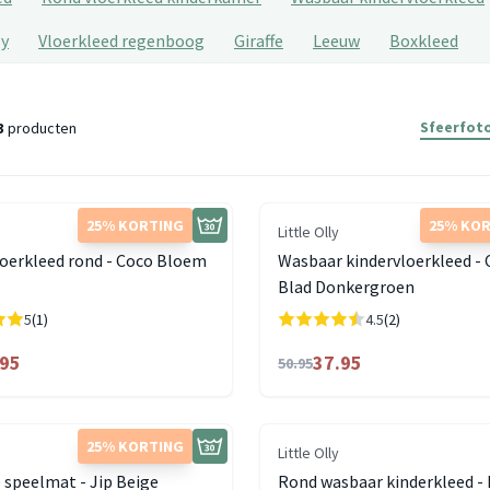
ly
Vloerkleed regenboog
Giraffe
Leeuw
Boxkleed
Sfeerfoto
3
producten
25% KORTING
25% KO
Little Olly
loerkleed rond - Coco Bloem
Wasbaar kindervloerkleed -
Blad Donkergroen
5
(1)
4.5
(2)
.95
37.95
50.95
25% KORTING
Little Olly
speelmat - Jip Beige
Rond wasbaar kinderkleed - 