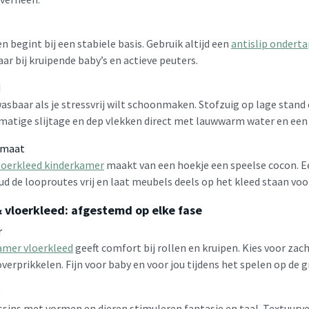
en begint bij een stabiele basis. Gebruik altijd een
antislip onderta
ar bij kruipende baby’s en actieve peuters.
d
asbaar als je stressvrij wilt schoonmaken. Stofzuig op lage stand 
kmatige slijtage en dep vlekken direct met lauwwarm water en een
rmaat
loerkleed kinderkamer
maakt van een hoekje een speelse cocon. Ee
d de looproutes vrij en laat meubels deels op het kleed staan voor
& vloerkleed: afgestemd op elke fase
r
mer vloerkleed
geeft comfort bij rollen en kruipen. Kies voor zac
verprikkelen. Fijn voor baby en voor jou tijdens het spelen op de g
e
ssins met vormen en dieren stimuleren fantasie en taal. Textuurv