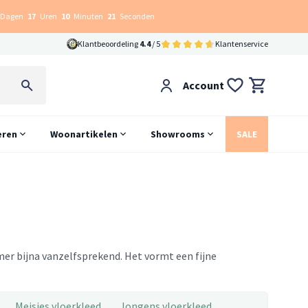
Dagen
17
Uren
10
Minuten
20
Seconden
Klantbeoordeling
4.4
/ 5
Klantenservice
Account
eren
Woonartikelen
Showrooms
SALE
mer bijna vanzelfsprekend. Het vormt een fijne
Meisjes vloerkleed
Jongens vloerkleed