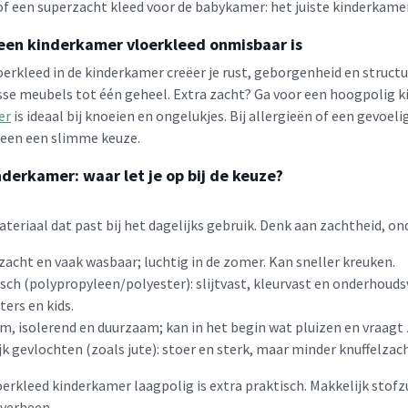
of een superzacht kleed voor de babykamer: het juiste kinderkamer 
en kinderkamer vloerkleed onmisbaar is
oerkleed in de kinderkamer creëer je rust, geborgenheid en struct
sse meubels tot één geheel. Extra zacht? Ga voor een hoogpolig ki
er
is ideaal bij knoeien en ongelukjes. Bij allergieën of een gevoel
een een slimme keuze.
nderkamer: waar let je op bij de keuze?
teriaal dat past bij het dagelijks gebruik. Denk aan zachtheid, o
zacht en vaak wasbaar; luchtig in de zomer. Kan sneller kreuken.
sch (polypropyleen/polyester): slijtvast, kleurvast en onderhoudsv
ters en kids.
m, isolerend en duurzaam; kan in het begin wat pluizen en vraagt
jk gevlochten (zoals jute): stoer en sterk, maar minder knuffelzac
oerkleed kinderkamer laagpolig is extra praktisch. Makkelijk stofz
overheen.