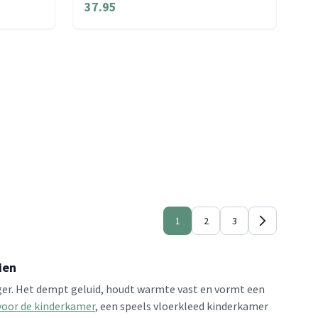
37.95
1
2
3
ien
ger. Het dempt geluid, houdt warmte vast en vormt een
voor de kinderkamer
, een speels vloerkleed kinderkamer