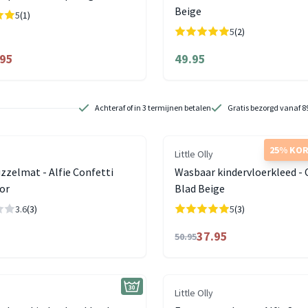
Beige
5
(1)
5
(2)
.95
49.95
Achteraf of in 3 termijnen betalen
Gratis bezorgd vanaf 8
25% KO
Little Olly
zelmat - Alfie Confetti
Wasbaar kindervloerkleed -
or
Blad Beige
3.6
(3)
5
(3)
37.95
50.95
Little Olly