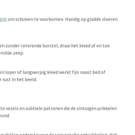
pijt
om schuiven te voorkomen. Handig op gladde vloeren
en zonder roterende borstel, draai het kleed af en toe
 milde zeep.
n loper of langwerpig kleed werkt fijn naast bed of
 rust in het beeld.
hte vezels en subtiele patronen die de zintuigen prikkelen
rond.
erschillen ondersteunen de sensorische ontwikkeling. Het