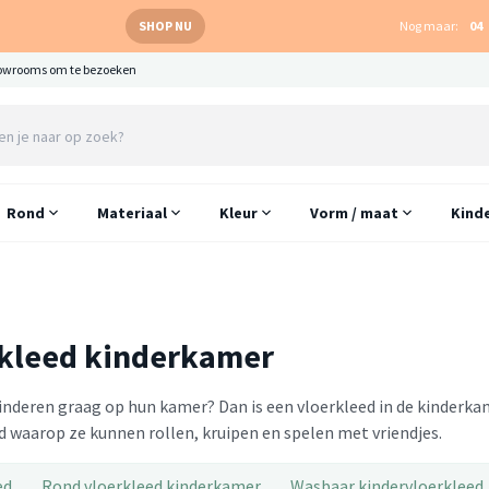
SHOP NU
Nog maar:
04
owrooms om te bezoeken
Rond
Materiaal
Kleur
Vorm / maat
Kind
kleed kinderkamer
kinderen graag op hun kamer? Dan is een vloerkleed in de kinderka
 waarop ze kunnen rollen, kruipen en spelen met vriendjes.
ed
Rond vloerkleed kinderkamer
Wasbaar kindervloerkleed