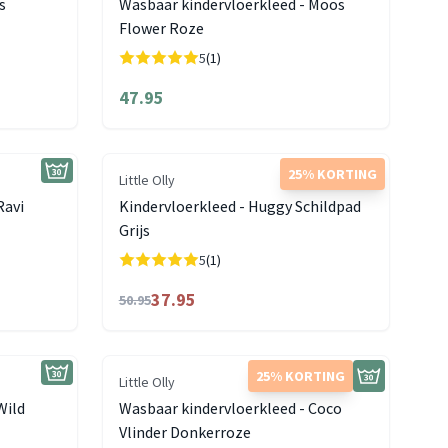
s
Wasbaar kindervloerkleed - Moos
Flower Roze
5
(1)
47.95
25% KORTING
Little Olly
Ravi
Kindervloerkleed - Huggy Schildpad
Grijs
5
(1)
37.95
50.95
25% KORTING
Little Olly
Wild
Wasbaar kindervloerkleed - Coco
Vlinder Donkerroze