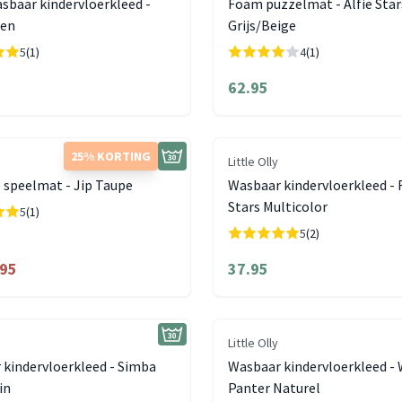
sbaar kindervloerkleed -
Foam puzzelmat - Alfie Star
oen
Grijs/Beige
5
(1)
4
(1)
62.95
25% KORTING
Little Olly
 speelmat - Jip Taupe
Wasbaar kindervloerkleed - 
Stars Multicolor
5
(1)
5
(2)
.95
37.95
Little Olly
kindervloerkleed - Simba
Wasbaar kindervloerkleed - 
in
Panter Naturel