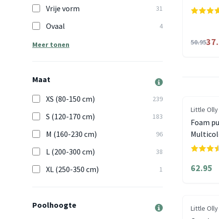
Vrije vorm
31
Ovaal
4
37
50.95
Meer tonen
Maat
XS (80-150 cm)
239
Little Olly
S (120-170 cm)
183
Foam puz
M (160-230 cm)
Multicol
96
L (200-300 cm)
38
62.95
XL (250-350 cm)
1
Poolhoogte
Little Olly