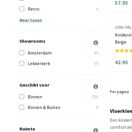
57.95
Retro
4
Meer tonen
Little Olly
Kindervl
Showrooms
Beige
Amsterdam
84
42.95
Lekkerkerk
39
Geschikt voor
Per pagina
Binnen
256
Binnen & Buiten
6
Vloerklee
Een kinder
comfortabe
Ruimte