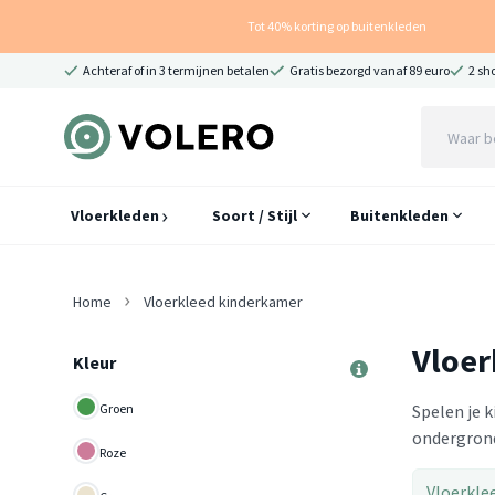
Tot 40% korting op buitenkleden
Achteraf of in 3 termijnen betalen
Gratis bezorgd vanaf 89 euro
2 sh
Vloerkleden
Soort / Stijl
Buitenkleden
Home
Vloerkleed kinderkamer
Vloer
Kleur
Groen
Spelen je 
ondergrond
Roze
Vloerkle