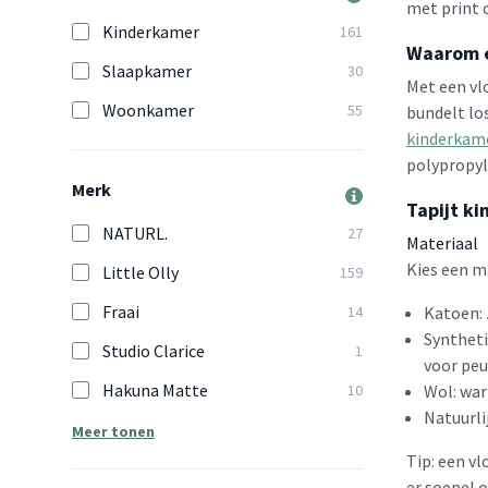
met print 
Kinderkamer
161
Waarom e
Slaapkamer
30
Met een vl
Woonkamer
55
bundelt lo
kinderkam
polypropyl
Merk
Tapijt ki
NATURL.
27
Materiaal
Kies een ma
Little Olly
159
Fraai
14
Katoen: 
Syntheti
Studio Clarice
1
voor peu
Hakuna Matte
10
Wol: war
Natuurli
Meer tonen
Tip: een vl
er soepel 