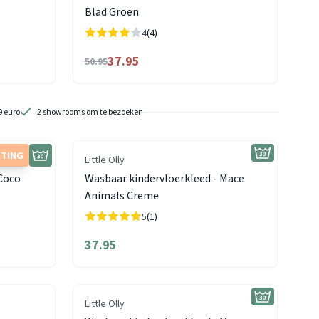
Blad Groen
4
(4)
37.95
50.95
9 euro
2 showrooms om te bezoeken
RTING
Little Olly
 Coco
Wasbaar kindervloerkleed - Mace
Animals Creme
5
(1)
37.95
Little Olly