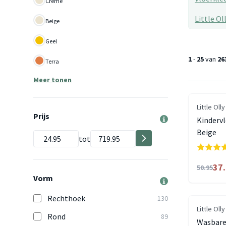
Creme
Little Ol
Beige
Geel
1
-
25
van
26
Terra
Meer tonen
Little Olly
Prijs
Kinderv
Beige
tot
37
50.95
Vorm
Rechthoek
130
Little Olly
Rond
89
Wasbare 