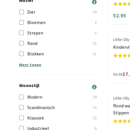
Motief
Dier
19
52.95
Bloemen
3
Strepen
3
Little Olly
Rand
15
Kindervl
Blokken
11
Meer tonen
37
50.95
Woonstijl
Modern
29
Little Olly
Rond was
Scandinavisch
13
Stippen
Klassiek
23
Industrieel
6