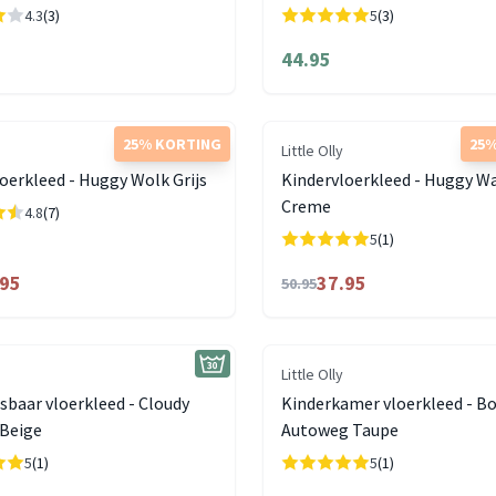
4.3
(3)
5
(3)
44.95
25% KORTING
25%
Little Olly
oerkleed - Huggy Wolk Grijs
Kindervloerkleed - Huggy Wa
Creme
4.8
(7)
5
(1)
.95
37.95
50.95
Little Olly
baar vloerkleed - Cloudy
Kinderkamer vloerkleed - B
 Beige
Autoweg Taupe
5
(1)
5
(1)