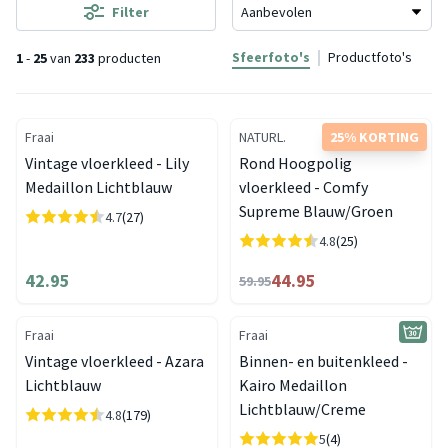
Filter
Sfeerfoto's
Productfoto's
1
-
25
van
233
producten
Fraai
NATURL.
25% KORTING
Vintage vloerkleed - Lily
Rond Hoogpolig
Medaillon Lichtblauw
vloerkleed - Comfy
Supreme Blauw/Groen
4.7
(27)
4.8
(25)
42.95
44.95
59.95
Fraai
Fraai
Vintage vloerkleed - Azara
Binnen- en buitenkleed -
Lichtblauw
Kairo Medaillon
Lichtblauw/Creme
4.8
(179)
5
(4)