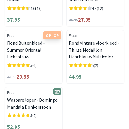
4.6
(49)
4.4
(12)
37.95
27.95
46.95
Fraai
OP=OP
Fraai
Rond Buitenkleed -
Rond vintage vloerkleed -
Summer Oriental
Thirza Medaillon
Lichtblauw
Lichtblauw/Multicolor
5
(6)
5
(2)
29.95
44.95
49.95
Fraai
Wasbare loper - Domingo
Mandala Donkergroen
5
(2)
52.95