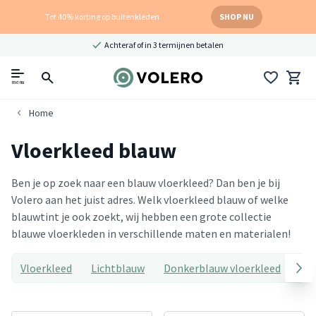
Tot 40% korting op buitenkleden
SHOP NU
Achteraf of in 3 termijnen betalen
menu
Home
Vloerkleed blauw
Ben je op zoek naar een blauw vloerkleed? Dan ben je bij
Volero aan het juist adres. Welk vloerkleed blauw of welke
blauwtint je ook zoekt, wij hebben een grote collectie
blauwe vloerkleden in verschillende maten en materialen!
Vloerkleed
Lichtblauw
Donkerblauw vloerkleed
Tur