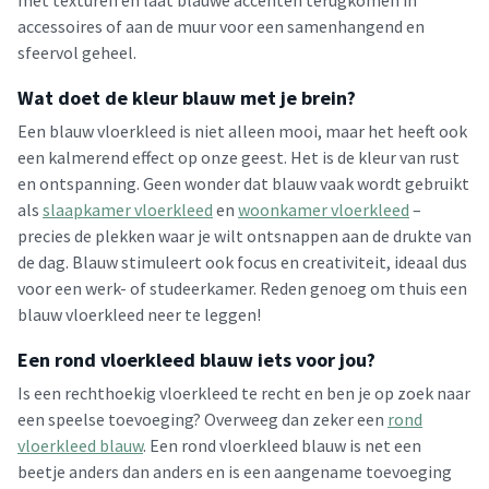
met texturen en laat blauwe accenten terugkomen in
accessoires of aan de muur voor een samenhangend en
sfeervol geheel.
Wat doet de kleur blauw met je brein?
Een blauw vloerkleed is niet alleen mooi, maar het heeft ook
een kalmerend effect op onze geest. Het is de kleur van rust
en ontspanning. Geen wonder dat blauw vaak wordt gebruikt
als
slaapkamer vloerkleed
en
woonkamer vloerkleed
–
precies de plekken waar je wilt ontsnappen aan de drukte van
de dag. Blauw stimuleert ook focus en creativiteit, ideaal dus
voor een werk- of studeerkamer. Reden genoeg om thuis een
blauw vloerkleed neer te leggen!
Een rond vloerkleed blauw iets voor jou?
Is een rechthoekig vloerkleed te recht en ben je op zoek naar
een speelse toevoeging? Overweeg dan zeker een
rond
vloerkleed blauw
. Een rond vloerkleed blauw is net een
beetje anders dan anders en is een aangename toevoeging