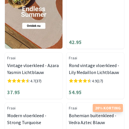
42.95
Fraai
Fraai
Vintage vloerkleed - Azara
Rond vintage vloerkleed -
Yasmin Lichtblauw
Lily Medaillon Lichtblauw
4.7
(37)
4.9
(17)
37.95
54.95
Fraai
Fraai
20% KORTING
Modern vloerkleed -
Bohemian buitenkleed -
Strong Turquoise
Vedra Aztec Blauw