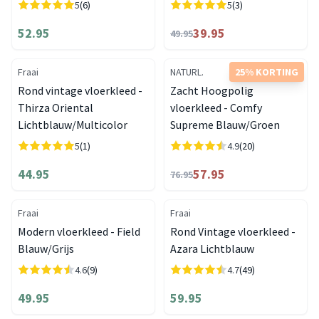
5
(6)
5
(3)
52.95
39.95
49.95
Fraai
NATURL.
25% KORTING
Rond vintage vloerkleed -
Zacht Hoogpolig
Thirza Oriental
vloerkleed - Comfy
Lichtblauw/Multicolor
Supreme Blauw/Groen
5
(1)
4.9
(20)
44.95
57.95
76.95
Fraai
Fraai
Modern vloerkleed - Field
Rond Vintage vloerkleed -
Blauw/Grijs
Azara Lichtblauw
4.6
(9)
4.7
(49)
49.95
59.95