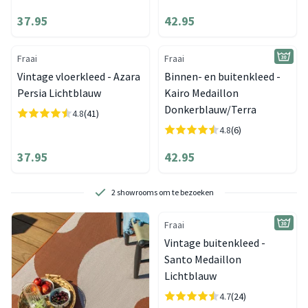
37.95
42.95
Fraai
Fraai
Vintage vloerkleed - Azara
Binnen- en buitenkleed -
Persia Lichtblauw
Kairo Medaillon
Donkerblauw/Terra
4.8
(41)
4.8
(6)
37.95
42.95
2 showrooms om te bezoeken
Fraai
Vintage buitenkleed -
Santo Medaillon
Lichtblauw
4.7
(24)