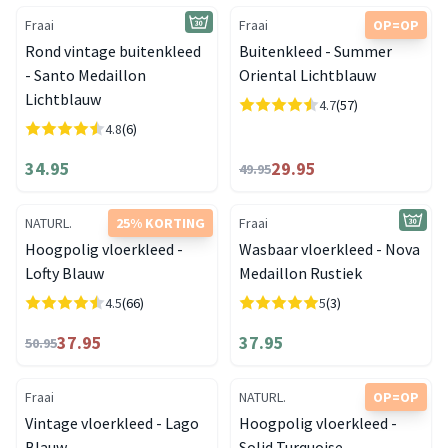
Fraai
Fraai
OP=OP
Rond vintage buitenkleed
Buitenkleed - Summer
- Santo Medaillon
Oriental Lichtblauw
Lichtblauw
4.7
(57)
4.8
(6)
34.95
29.95
49.95
NATURL.
25% KORTING
Fraai
Hoogpolig vloerkleed -
Wasbaar vloerkleed - Nova
Lofty Blauw
Medaillon Rustiek
4.5
(66)
5
(3)
37.95
37.95
50.95
Fraai
NATURL.
OP=OP
Vintage vloerkleed - Lago
Hoogpolig vloerkleed -
Blauw
Solid Turquoise