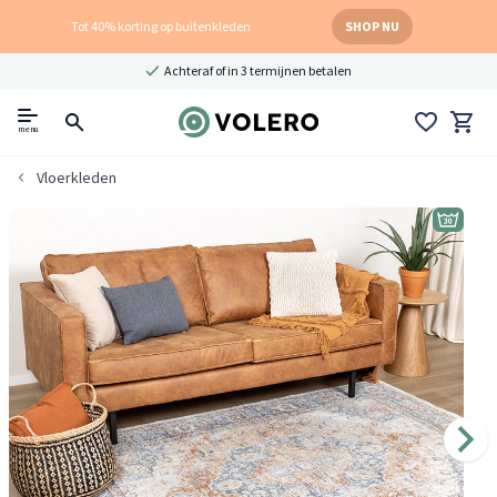
Tot 40% korting op buitenkleden
SHOP NU
Achteraf of in 3 termijnen betalen
menu
Vloerkleden