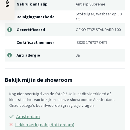
Gebruik antislip
Antislip Supreme
Stofzuiger, Wasbaar op 30
Reinigingsmethode
°C
Gecertificeerd
OEKO-TEX® STANDARD 100
Certificaat nummer
IS028 176737 OETI
Anti allergie
Ja
Bekijk mij in de showroom
Nog niet overtuigd van de foto’s? Je kunt dit vloerkleed of
kleurstaal hiervan bekijken in onze showroom in Amsterdam .
Onze collega's beantwoorden graag al je vragen.
Amsterdam
×
Lekkerkerk (nabij Rotterdam)