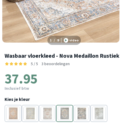
1
/
9
video
Wasbaar vloerkleed - Nova Medaillon Rustiek
5 / 5
3 beoordelingen
37.95
Inclusief btw
Kies je kleur
Oranje
Groen
Grijs
Multicolor
Multicolor
Groen