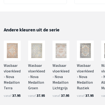
Andere kleuren uit de serie
Wasbaar
Wasbaar
Wasbaar
Wasbaar
W
vloerkleed
vloerkleed
vloerkleed
vloerkleed
vl
- Nova
- Nova
- Nova
- Nova
- 
Medaillon
Medaillon
Medaillon
Medaillon
Ab
Terra
Groen
Lichtgrijs
Rustiek
Mu
37.95
37.95
37.95
37.95
vanaf
vanaf
vanaf
vanaf
va