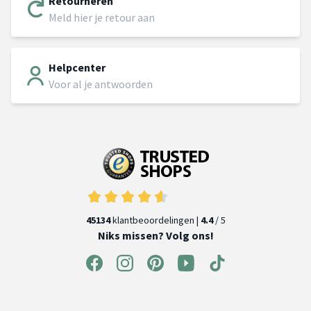
Retourneren
Meld hier je retour aan
Helpcenter
Voor al je antwoorden
45134
klantbeoordelingen |
4.4
/ 5
Niks missen? Volg ons!