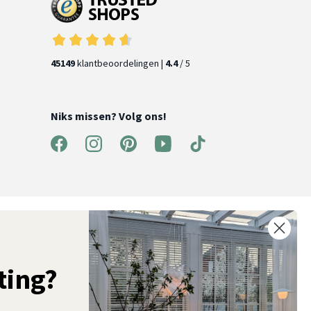
45149
klantbeoordelingen |
4.4
/ 5
Niks missen? Volg ons!
ntvang 5% korting op je eerste bestelling
chrijf je in voor onze nieuwsbrief en ontvang als eerste nieuwe
ooninspiratie, collecties en aanbiedingen
ting?