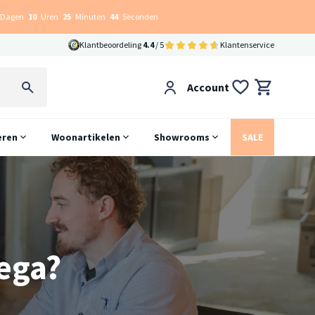
Dagen
10
Uren
25
Minuten
42
Seconden
Klantbeoordeling
4.4
/ 5
Klantenservice
Account
eren
Woonartikelen
Showrooms
SALE
lega?