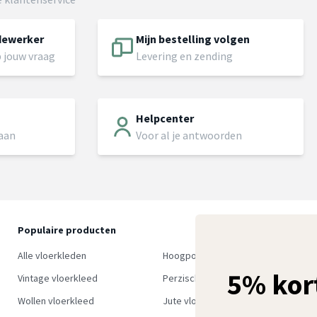
dewerker
Mijn bestelling volgen
 jouw vraag
Levering en zending
Helpcenter
 aan
Voor al je antwoorden
Populaire producten
O
S
Alle vloerkleden
Hoogpolig vloerkleed
w
5% kor
Vintage vloerkleed
Perzisch tapijt
Wollen vloerkleed
Jute vloerkleed