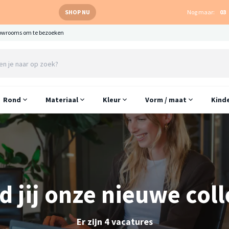
SHOP NU
Nog maar:
03
owrooms om te bezoeken
Rond
Materiaal
Kleur
Vorm / maat
Kind
 jij onze nieuwe col
Er zijn 4 vacatures