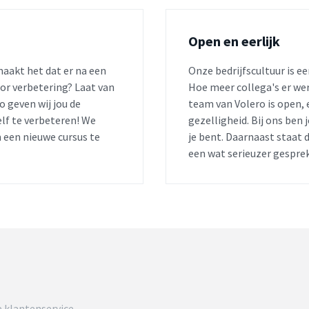
Open en eerlijk
maakt het dat er na een
Onze bedrijfscultuur is e
voor verbetering? Laat van
Hoe meer collega's er werk
o geven wij jou de
team van Volero is open, 
elf te verbeteren! We
gezelligheid. Bij ons ben
 een nieuwe cursus te
je bent. Daarnaast staat d
een wat serieuzer gesprek
 klantenservice