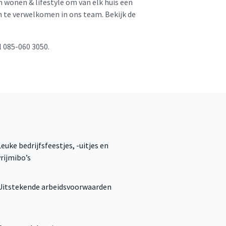
 wonen & lifestyle om van elk huis een
 te verwelkomen in ons team. Bekijk de
l 085-060 3050.
Leuke bedrijfsfeestjes, -uitjes en
vrijmibo’s
Uitstekende arbeidsvoorwaarden