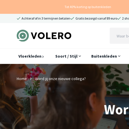
Tot 40% korting op buitenkleden
Achteraf of in 3 termijnen betalen
Gratis bezorgd vanaf 89 euro
2 sh
Vloerkleden
Soort / Stijl
Buitenkleden
Home
Word jij onze nieuwe collega?
Word