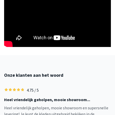
Onze klanten aan het woord
4.75 / 5
Heel vriendelijk geholpen, mooie showroom...
Ee
Heel vriendelijk geholpen, mooie showroom en supersnelle
Ee
levering! Je kunt de kleden uitgebreid bekijken in de
ui