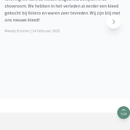
showroom. We hebben in het verleden al eerder een kleed
ve
gekocht bij Volero en waren zeer tevreden. Wij zijn blij met
da
ons nieuwe kleed!
zo
kl
Mandy Ernster | 24 februari 2025
Di
do
de
DJ
TOP