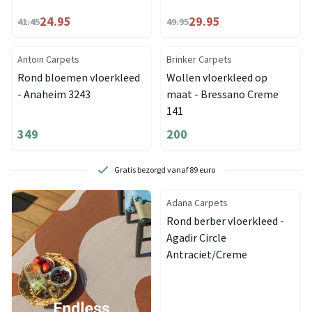
24.95
29.95
41.45
49.95
Antoin Carpets
Brinker Carpets
Rond bloemen vloerkleed
Wollen vloerkleed op
- Anaheim 3243
maat - Bressano Creme
141
349
200
Gratis bezorgd vanaf 89 euro
Adana Carpets
Rond berber vloerkleed -
Agadir Circle
Antraciet/Creme