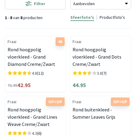
Filter
Sfeerfoto's
Productfoto's
1
-
8
van
8
producten
Fraai
40
Fraai
Rond hoogpolig
Rond hoogpolig
vloerkleed - Grand
vloerkleed - Grand Dots
Diamond Creme/Zwart
Creme/Zwart
4.8
(12)
3.8
(7)
42.95
44.95
71.95
Fraai
OP=OP
Fraai
OP=OP
Rond hoogpolig
Rond buitenkleed -
vloerkleed - Grand Lines
Summer Leaves Grijs
Weave Creme/Zwart
4.3
(6)