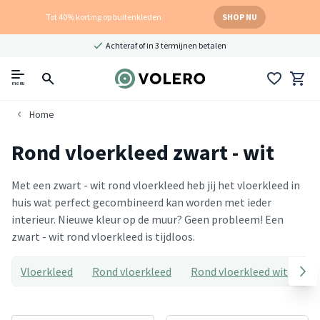
Tot 40% korting op buitenkleden
SHOP NU
Achteraf of in 3 termijnen betalen
menu
Home
Rond vloerkleed zwart - wit
Met een zwart - wit rond vloerkleed heb jij het vloerkleed in
huis wat perfect gecombineerd kan worden met ieder
interieur. Nieuwe kleur op de muur? Geen probleem! Een
zwart - wit rond vloerkleed is tijdloos.
Vloerkleed
Rond vloerkleed
Rond vloerkleed wit
Ro