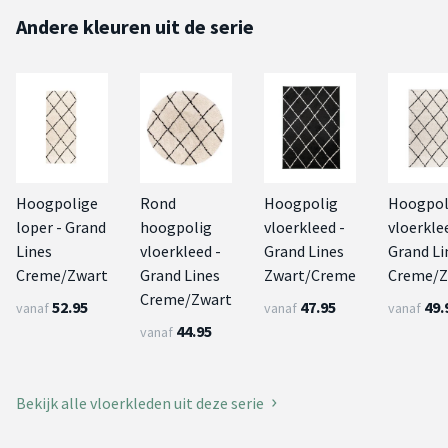
Andere kleuren uit de serie
Hoogpolige
Rond
Hoogpolig
Hoogpol
loper - Grand
hoogpolig
vloerkleed -
vloerkle
Lines
vloerkleed -
Grand Lines
Grand Li
Creme/Zwart
Grand Lines
Zwart/Creme
Creme/Z
Creme/Zwart
52.95
47.95
49.
vanaf
vanaf
vanaf
44.95
vanaf
Bekijk alle vloerkleden uit deze serie