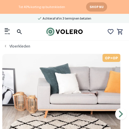
Tot 40% korting op buitenkleden
SHOP NU
Achteraf of in 3 termijnen betalen
menu
Vloerkleden
OP=OP