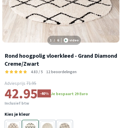
1
/
6
video
Rond hoogpolig vloerkleed - Grand Diamond
Creme/Zwart
4.83 / 5
12 beoordelingen
Adviesprijs
71.95
42.95
-40%
Je bespaart 29 Euro
Inclusief btw
Kies je kleur