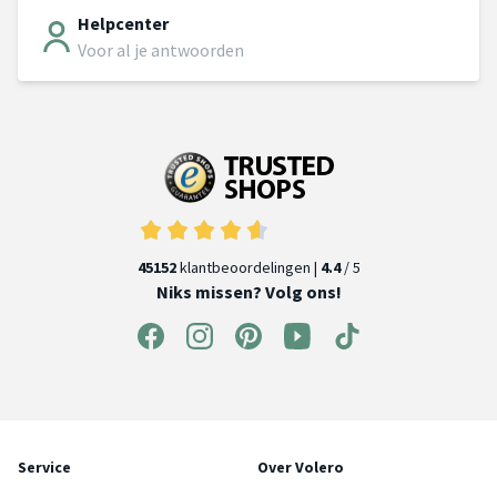
Helpcenter
Voor al je antwoorden
45152
klantbeoordelingen |
4.4
/ 5
Niks missen? Volg ons!
Service
Over Volero