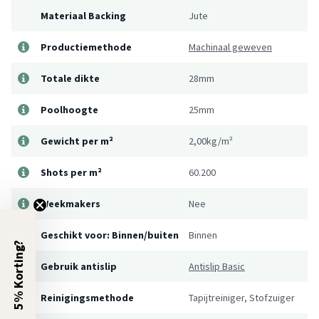
Materiaal Backing
Jute
Productiemethode
Machinaal geweven
Totale dikte
28mm
Poolhoogte
25mm
Gewicht per m²
2,00kg/m²
Shots per m²
60.200
Weekmakers
Nee
Geschikt voor: Binnen/buiten
Binnen
5% Korting?
Gebruik antislip
Antislip Basic
Reinigingsmethode
Tapijtreiniger, Stofzuiger