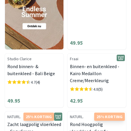
49.95
Studio Clarice
Fraai
Rond binnen- &
Binnen- en buitenkleed -
buitenkleed - Bali Beige
Kairo Medaillon
Creme/Meerkleurig
4.7
(4)
4.8
(5)
49.95
42.95
NATURL.
25% KORTING
NATURL.
25% KORTING
Zacht laagpolig vloerkleed
Rond Hoogpolig