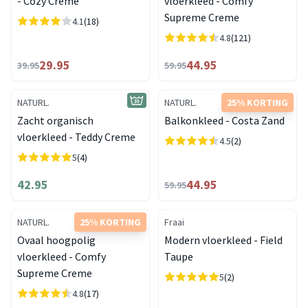
- Cozy Creme
vloerkleed - Comfy
Supreme Creme
4.1
(18)
4.8
(121)
29.95
44.95
39.95
59.95
NATURL.
NATURL.
25% KORTING
Zacht organisch
Balkonkleed - Costa Zand
vloerkleed - Teddy Creme
4.5
(2)
5
(4)
42.95
44.95
59.95
NATURL.
25% KORTING
Fraai
Ovaal hoogpolig
Modern vloerkleed - Field
vloerkleed - Comfy
Taupe
Supreme Creme
5
(2)
4.8
(17)