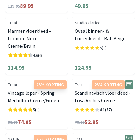
89.95
49.95
119.95
Fraai
Studio Clarice
Marmer vloerkleed -
Ovaal binnen- &
Leonore Noce
buitenkleed - Bali Beige
Creme/Bruin
5
(1)
4.6
(6)
114.95
124.95
Fraai
25% KORTING
Fraai
25% KORTING
Vintage loper - Spring
Scandinavisch vloerkleed -
Medaillon Creme/Groen
Lova Arches Creme
5
(1)
4.1
(57)
74.95
52.95
99.95
70.95
NATURL.
25% KORTING
Fraai