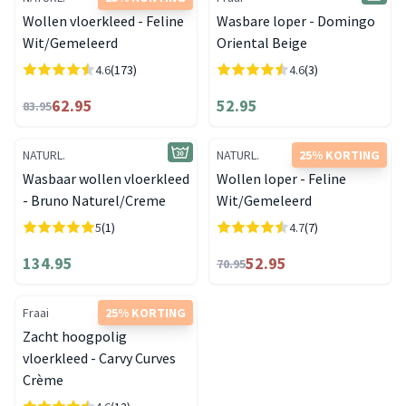
Wollen vloerkleed - Feline
Wasbare loper - Domingo
Wit/Gemeleerd
Oriental Beige
4.6
(173)
4.6
(3)
62.95
52.95
83.95
NATURL.
NATURL.
25% KORTING
Wasbaar wollen vloerkleed
Wollen loper - Feline
- Bruno Naturel/Creme
Wit/Gemeleerd
5
(1)
4.7
(7)
134.95
52.95
70.95
Fraai
25% KORTING
Zacht hoogpolig
vloerkleed - Carvy Curves
Crème