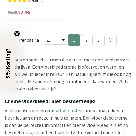
4.6
(12)
52.95
70.95
Per pagina
1
2
3
5% Korting?
Tijdloos en subtiel: termen die een creme vloerkleed perfect
omschrijven. Een vloerkleed creme is sfeervol en warm en
past vrijwel in ieder interieur. Een natuurlijke tint die ook nog
eens met elke andere kleur gecombineerd kan worden. Welk
creme vloerkleed kies jij?
Creme vloerkleed: niet besmettelijk!
Veel mensen vinden een
wit vloerkleed
mooi, maar durven
het niet aan om deze in huis te halen. Een vloerkleed creme
is dan de perfecte uitkomst! Een creme vloerkleed is niet zo
besmettelijk, maar heeft wel hetzelfde verlichtende effect