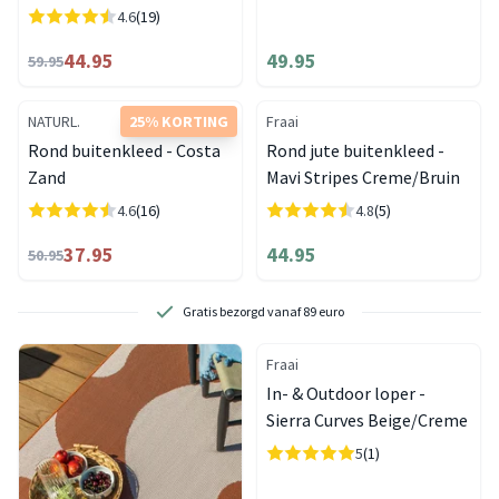
4.6
(19)
44.95
49.95
59.95
NATURL.
25% KORTING
Fraai
Rond buitenkleed - Costa
Rond jute buitenkleed -
Zand
Mavi Stripes Creme/Bruin
4.6
(16)
4.8
(5)
37.95
44.95
50.95
Gratis bezorgd vanaf 89 euro
Fraai
In- & Outdoor loper -
Sierra Curves Beige/Creme
5
(1)