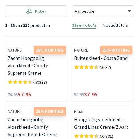
Filter
Sfeerfoto's
Productfoto's
1
-
25
van
332
producten
NATURL.
25% KORTING
NATURL.
25% KORTING
Zacht Hoogpolig
Buitenkleed - Costa Zand
vloerkleed - Comfy
4.6
(37)
Supreme Creme
4.8
(337)
57.95
37.95
76.95
50.95
NATURL.
25% KORTING
Fraai
Zacht hoogpolig
Hoogpolig vloerkleed -
vloerkleed - Comfy
Grand Lines Creme/Zwart
Supreme Pebble Creme
4.6
(801)