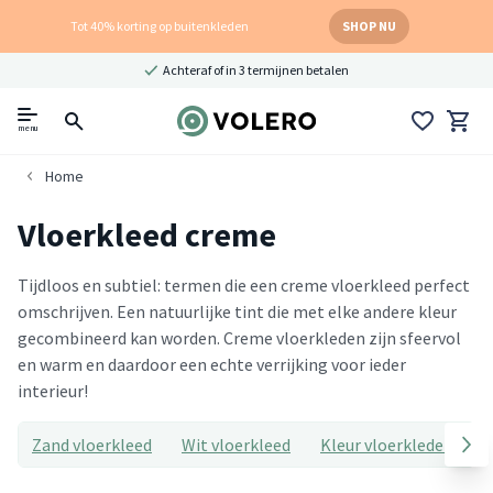
Tot 40% korting op buitenkleden
SHOP NU
Achteraf of in 3 termijnen betalen
menu
Home
Vloerkleed creme
Tijdloos en subtiel: termen die een creme vloerkleed perfect
omschrijven. Een natuurlijke tint die met elke andere kleur
gecombineerd kan worden. Creme vloerkleden zijn sfeervol
en warm en daardoor een echte verrijking voor ieder
interieur!
Zand vloerkleed
Wit vloerkleed
Kleur vloerkleden
T