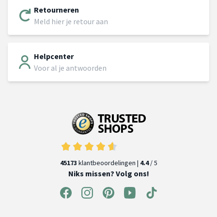
Retourneren
Meld hier je retour aan
Helpcenter
Voor al je antwoorden
45173
klantbeoordelingen |
4.4
/ 5
Niks missen? Volg ons!