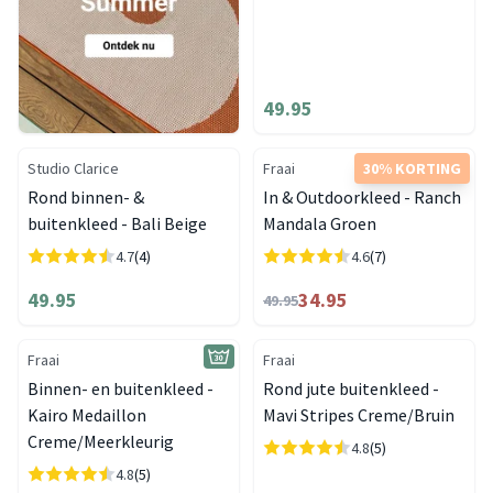
49.95
Studio Clarice
Fraai
30% KORTING
Rond binnen- &
In & Outdoorkleed - Ranch
buitenkleed - Bali Beige
Mandala Groen
4.7
(4)
4.6
(7)
49.95
34.95
49.95
Fraai
Fraai
Binnen- en buitenkleed -
Rond jute buitenkleed -
Kairo Medaillon
Mavi Stripes Creme/Bruin
Creme/Meerkleurig
4.8
(5)
4.8
(5)