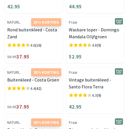
42.95
44.95
NATURL.
25% KORTING
Fraai
Rond buitenkleed - Costa
Wasbare loper - Domingo
Zand
Mandala Olijfgroen
4.6
(16)
4.8
(9)
37.95
52.95
50.95
NATURL.
25% KORTING
Fraai
Buitenkleed - Costa Groen
Vintage buitenkleed -
Santo Flora Terra
4.4
(42)
4.3
(9)
37.95
42.95
50.95
NATURL.
25% KORTING
Fraai