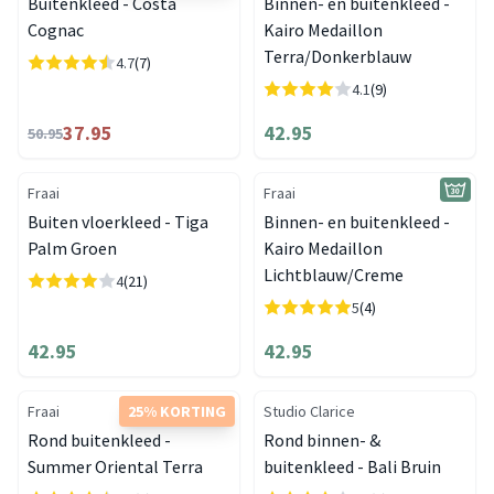
Buitenkleed - Costa
Binnen- en buitenkleed -
Cognac
Kairo Medaillon
Terra/Donkerblauw
4.7
(7)
4.1
(9)
37.95
42.95
50.95
Fraai
Fraai
Buiten vloerkleed - Tiga
Binnen- en buitenkleed -
Palm Groen
Kairo Medaillon
Lichtblauw/Creme
4
(21)
5
(4)
42.95
42.95
Fraai
25% KORTING
Studio Clarice
Rond buitenkleed -
Rond binnen- &
Summer Oriental Terra
buitenkleed - Bali Bruin