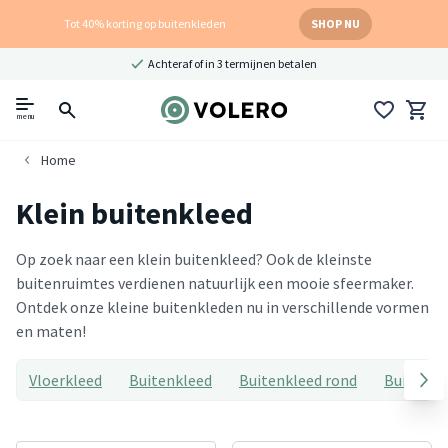
Tot 40% korting op buitenkleden
SHOP NU
Achteraf of in 3 termijnen betalen
menu
Home
Klein buitenkleed
Op zoek naar een klein buitenkleed? Ook de kleinste
buitenruimtes verdienen natuurlijk een mooie sfeermaker.
Ontdek onze kleine buitenkleden nu in verschillende vormen
en maten!
Vloerkleed
Buitenkleed
Buitenkleed rond
Buitenkl