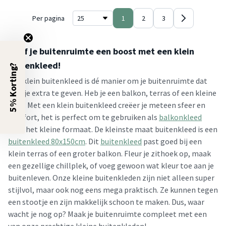
Per pagina
1
2
3
Geef je buitenruimte een boost met een klein
buitenkleed!
5% Korting?
Een klein buitenkleed is dé manier om je buitenruimte dat
beetje extra te geven. Heb je een balkon, terras of een kleine
tuin? Met een klein buitenkleed creëer je meteen sfeer en
comfort, het is perfect om te gebruiken als
balkonkleed
door het kleine formaat. De kleinste maat buitenkleed is een
buitenkleed 80x150cm
. Dit
buitenkleed
past goed bij een
klein terras of een groter balkon. Fleur je zithoek op, maak
een gezellige chillplek, of voeg gewoon wat kleur toe aan je
buitenleven. Onze kleine buitenkleden zijn niet alleen super
stijlvol, maar ook nog eens mega praktisch. Ze kunnen tegen
een stootje en zijn makkelijk schoon te maken. Dus, waar
wacht je nog op? Maak je buitenruimte compleet met een