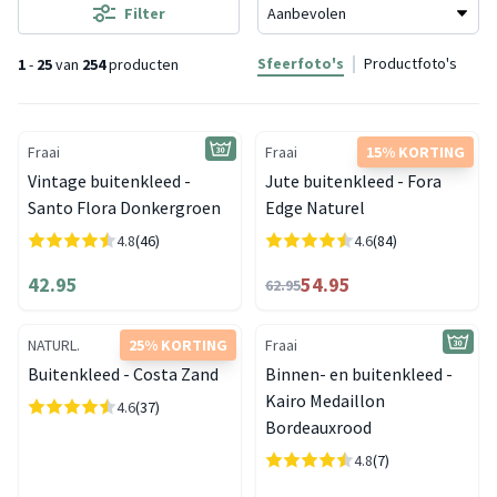
Filter
Sfeerfoto's
Productfoto's
1
-
25
van
254
producten
Fraai
Fraai
15% KORTING
Vintage buitenkleed -
Jute buitenkleed - Fora
Santo Flora Donkergroen
Edge Naturel
4.8
(46)
4.6
(84)
42.95
54.95
62.95
NATURL.
25% KORTING
Fraai
Buitenkleed - Costa Zand
Binnen- en buitenkleed -
Kairo Medaillon
4.6
(37)
Bordeauxrood
4.8
(7)