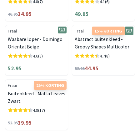
4.8
(7)
4.1
(6)
34.95
49.95
46.95
Fraai
Fraai
15% KORTING
Wasbare loper - Domingo
Abstract buitenkleed -
Oriental Beige
Groovy Shapes Multicolor
4.6
(3)
4.7
(8)
52.95
44.95
52.95
Fraai
25% KORTING
Buitenkleed - Malta Leaves
Zwart
4.8
(17)
39.95
52.95