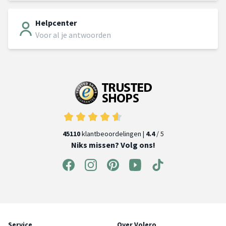
Helpcenter
Voor al je antwoorden
45110
klantbeoordelingen |
4.4
/ 5
Niks missen? Volg ons!
Service
Over Volero