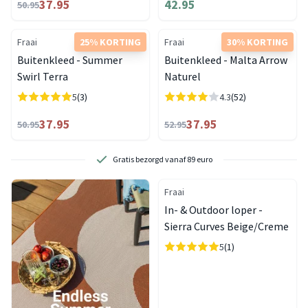
37.95
42.95
50.95
Fraai
25% KORTING
Fraai
30% KORTING
Buitenkleed - Summer
Buitenkleed - Malta Arrow
Swirl Terra
Naturel
5
(3)
4.3
(52)
37.95
37.95
50.95
52.95
Gratis bezorgd vanaf 89 euro
Fraai
In- & Outdoor loper -
Sierra Curves Beige/Creme
5
(1)