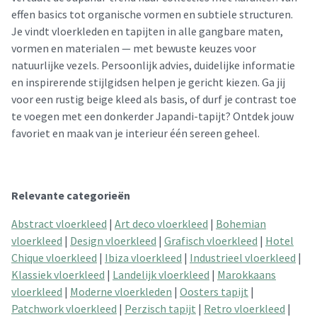
effen basics tot organische vormen en subtiele structuren.
Je vindt vloerkleden en tapijten in alle gangbare maten,
vormen en materialen — met bewuste keuzes voor
natuurlijke vezels. Persoonlijk advies, duidelijke informatie
en inspirerende stijlgidsen helpen je gericht kiezen. Ga jij
voor een rustig beige kleed als basis, of durf je contrast toe
te voegen met een donkerder Japandi-tapijt? Ontdek jouw
favoriet en maak van je interieur één sereen geheel.
Relevante categorieën
Abstract vloerkleed
|
Art deco vloerkleed
|
Bohemian
vloerkleed
|
Design vloerkleed
|
Grafisch vloerkleed
|
Hotel
Chique vloerkleed
|
Ibiza vloerkleed
|
Industrieel vloerkleed
|
Klassiek vloerkleed
|
Landelijk vloerkleed
|
Marokkaans
vloerkleed
|
Moderne vloerkleden
|
Oosters tapijt
|
Patchwork vloerkleed
|
Perzisch tapijt
|
Retro vloerkleed
|