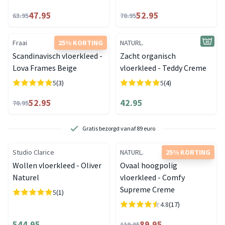
47.95
52.95
63.95
70.95
Fraai
25% KORTING
NATURL.
Scandinavisch vloerkleed -
Zacht organisch
Lova Frames Beige
vloerkleed - Teddy Creme
5
(3)
5
(4)
52.95
42.95
70.95
2 showrooms om te bezoeken
Studio Clarice
NATURL.
25% KORTING
Wollen vloerkleed - Oliver
Ovaal hoogpolig
Naturel
vloerkleed - Comfy
Supreme Creme
5
(1)
4.8
(17)
544.95
89.95
119.95