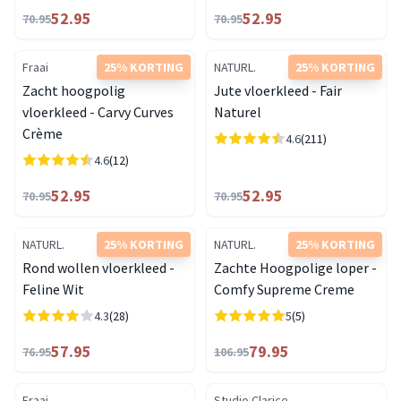
52.95
52.95
70.95
70.95
Fraai
25% KORTING
NATURL.
25% KORTING
Zacht hoogpolig
Jute vloerkleed - Fair
vloerkleed - Carvy Curves
Naturel
Crème
4.6
(211)
4.6
(12)
52.95
52.95
70.95
70.95
NATURL.
25% KORTING
NATURL.
25% KORTING
Rond wollen vloerkleed -
Zachte Hoogpolige loper -
Feline Wit
Comfy Supreme Creme
4.3
(28)
5
(5)
57.95
79.95
76.95
106.95
Fraai
Studio Clarice