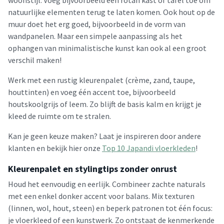
woonstijl. Voeg bijvoorbeeld een rotan kast of tafel toe om
natuurlijke elementen terug te laten komen. Ook hout op de
muur doet het erg goed, bijvoorbeeld in de vorm van
wandpanelen. Maar een simpele aanpassing als het
ophangen van minimalistische kunst kan ook al een groot
verschil maken!
Werk met een rustig kleurenpalet (crème, zand, taupe,
houttinten) en voeg één accent toe, bijvoorbeeld
houtskoolgrijs of leem. Zo blijft de basis kalm en krijgt je
kleed de ruimte om te stralen.
Kan je geen keuze maken? Laat je inspireren door andere
klanten en bekijk hier onze
Top 10 Japandi vloerkleden
!
Kleurenpalet en stylingtips zonder onrust
Houd het eenvoudig en eerlijk. Combineer zachte naturals
met een enkel donker accent voor balans. Mix texturen
(linnen, wol, hout, steen) en beperk patronen tot één focus:
je vloerkleed of een kunstwerk. Zo ontstaat de kenmerkende