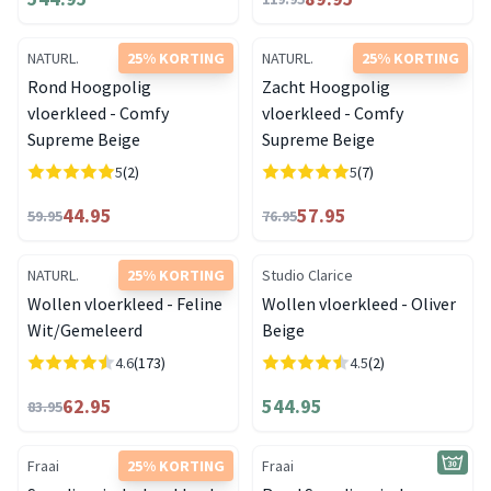
NATURL.
25% KORTING
NATURL.
25% KORTING
Rond Hoogpolig
Zacht Hoogpolig
vloerkleed - Comfy
vloerkleed - Comfy
Supreme Beige
Supreme Beige
5
(2)
5
(7)
44.95
57.95
59.95
76.95
NATURL.
25% KORTING
Studio Clarice
Wollen vloerkleed - Feline
Wollen vloerkleed - Oliver
Wit/Gemeleerd
Beige
4.6
(173)
4.5
(2)
62.95
544.95
83.95
Fraai
25% KORTING
Fraai