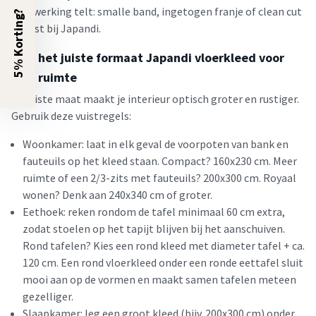
Afwerking telt: smalle band, ingetogen franje of clean cut
5% Korting?
past bij Japandi.
Kies het juiste formaat Japandi vloerkleed voor
elke ruimte
De juiste maat maakt je interieur optisch groter en rustiger.
Gebruik deze vuistregels:
Woonkamer: laat in elk geval de voorpoten van bank en
fauteuils op het kleed staan. Compact? 160x230 cm. Meer
ruimte of een 2/3-zits met fauteuils? 200x300 cm. Royaal
wonen? Denk aan 240x340 cm of groter.
Eethoek: reken rondom de tafel minimaal 60 cm extra,
zodat stoelen op het tapijt blijven bij het aanschuiven.
Rond tafelen? Kies een rond kleed met diameter tafel + ca.
120 cm. Een rond vloerkleed onder een ronde eettafel sluit
mooi aan op de vormen en maakt samen tafelen meteen
gezelliger.
Slaapkamer: leg een groot kleed (bijv. 200x300 cm) onder