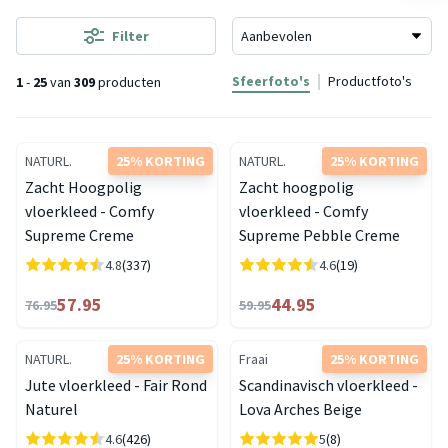
Filter
Sfeerfoto's
Productfoto's
1
-
25
van
309
producten
NATURL.
25% KORTING
NATURL.
25% KORTING
Zacht Hoogpolig
Zacht hoogpolig
vloerkleed - Comfy
vloerkleed - Comfy
Supreme Creme
Supreme Pebble Creme
4.8
(337)
4.6
(19)
57.95
44.95
76.95
59.95
NATURL.
25% KORTING
Fraai
25% KORTING
Jute vloerkleed - Fair Rond
Scandinavisch vloerkleed -
Naturel
Lova Arches Beige
4.6
(426)
5
(8)