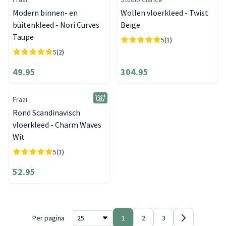
Modern binnen- en
Wollen vloerkleed - Twist
buitenkleed - Nori Curves
Beige
Taupe
5
(1)
5
(2)
49.95
304.95
Fraai
Rond Scandinavisch
vloerkleed - Charm Waves
Wit
5
(1)
52.95
Per pagina
1
2
3