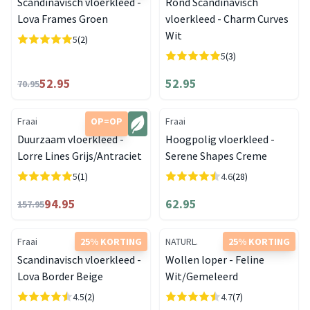
Scandinavisch vloerkleed -
Rond Scandinavisch
Lova Frames Groen
vloerkleed - Charm Curves
Wit
5
(2)
5
(3)
52.95
52.95
70.95
Fraai
OP=OP
Fraai
Duurzaam vloerkleed -
Hoogpolig vloerkleed -
Lorre Lines Grijs/Antraciet
Serene Shapes Creme
5
(1)
4.6
(28)
94.95
62.95
157.95
Fraai
25% KORTING
NATURL.
25% KORTING
Scandinavisch vloerkleed -
Wollen loper - Feline
Lova Border Beige
Wit/Gemeleerd
4.5
(2)
4.7
(7)