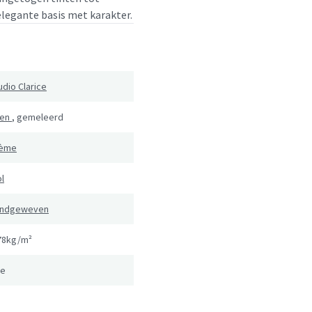
elegante basis met karakter.
udio Clarice
fen
,
gemeleerd
ème
l
ndgeweven
78kg/m²
e