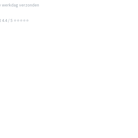
e werkdag verzonden
t 4.4 / 5 ⭐⭐⭐⭐⭐