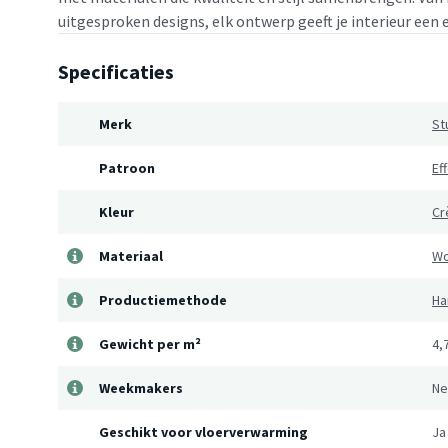
uitgesproken designs, elk ontwerp geeft je interieur een 
Specificaties
Merk
St
Patroon
Ef
Kleur
Cr
Materiaal
Wo
Productiemethode
Ha
Gewicht per m²
4,
Weekmakers
Ne
Geschikt voor vloerverwarming
Ja