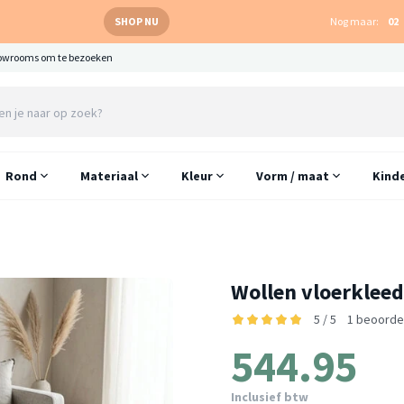
SHOP NU
Nog maar:
02
owrooms om te bezoeken
Rond
Materiaal
Kleur
Vorm / maat
Kind
Wollen vloerkleed 
5 / 5
1 beoorde
544.95
Inclusief btw