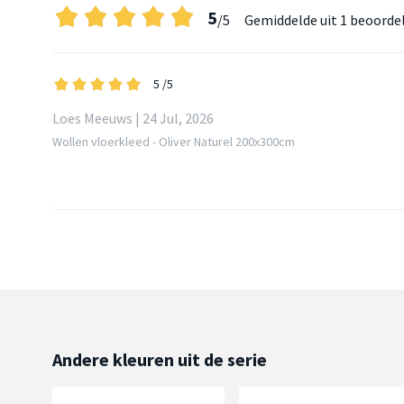
5
/5
Gemiddelde uit
1 beoorde
5
/5
Loes Meeuws | 24 Jul, 2026
Wollen vloerkleed - Oliver Naturel 200x300cm
Andere kleuren uit de serie