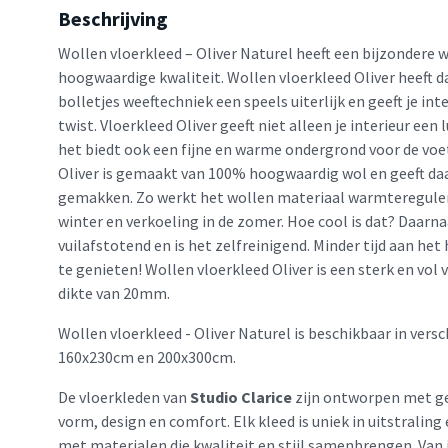
Beschrijving
Wollen vloerkleed – Oliver Naturel heeft een bijzondere w
hoogwaardige kwaliteit. Wollen vloerkleed Oliver heeft d
bolletjes weeftechniek een speels uiterlijk en geeft je in
twist. Vloerkleed Oliver geeft niet alleen je interieur een
het biedt ook een fijne en warme ondergrond voor de voet
Oliver is gemaakt van 100% hoogwaardig wol en geeft da
gemakken. Zo werkt het wollen materiaal warmtereguler
winter en verkoeling in de zomer. Hoe cool is dat? Daarn
vuilafstotend en is het zelfreinigend. Minder tijd aan he
te genieten! Wollen vloerkleed Oliver is een sterk en vol
dikte van 20mm.
Wollen vloerkleed - Oliver Naturel is beschikbaar in vers
160x230cm en 200x300cm.
De vloerkleden van
Studio Clarice
zijn ontworpen met ge
vorm, design en comfort. Elk kleed is uniek in uitstralin
met materialen die kwaliteit en stijl samenbrengen. Van