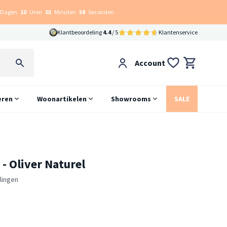
Dagen
10
Uren
01
Minuten
57
Seconden
Klantbeoordeling
4.4
/ 5
Klantenservice
Account
eren
Woonartikelen
Showrooms
SALE
- Oliver Naturel
lingen