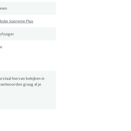
nnen
tislip Supreme Plus
ofzuiger
e
urstaal hiervan bekijken in
antwoorden graag al je