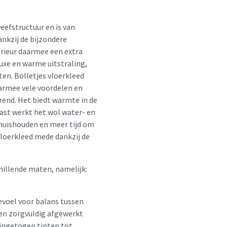
eefstructuur en is van
ankzij de bijzondere
terieur daarmee een extra
 luxe en warme uitstraling,
en. Bolletjes vloerkleed
armee vele voordelen en
end. Het biedt warmte in de
aast werkt het wol water- en
t huishouden en meer tijd om
 vloerkleed mede dankzij de
chillende maten, namelijk:
voel voor balans tussen
g en zorgvuldig afgewerkt
 ingetogen tinten tot