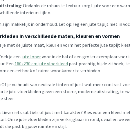
itstraling
: Ondanks de robuuste textuur zorgt jute voor een warm
chillende interieurstijlen.
 zijn makkelijk in onderhoud. Let op: leg een jute tapijt niet in vo
erkleden in verschillende maten, kleuren en vormen
je met de juiste maat, kleur en vorm het perfecte jute tapijt kiest
oek je een
jute loper
voor in de hal of een groter exemplaar voor 
eur. Een
160x230 cm jute vloerkleed
past prachtig bij de zithoek, te
s om een eethoek of ruime woonkamer te verbinden.
:
Of je nu houdt van neutrale tinten of juist wat meer contrast zoekt
arte jute vloerkleden geven een stoere, moderne uitstraling, terwi
e sfeer.
:
Liever iets subtiels of juist met karakter? Kies voor een kleed 
tail. Onze jute vloerkleden zijn verkrijgbaar in rond, ovaal en we v
t die past bij jouw ruimte en stijl.