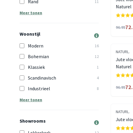
Rand
11
Naturel
Meer tonen
72
96.95
Woonstijl
Modern
16
NATURL.
Bohemian
12
Jute vlo
Naturel
Klassiek
1
Scandinavisch
4
72
96.95
Industrieel
8
Meer tonen
NATURL.
Jute vlo
Showrooms
Lekkerkerk
12