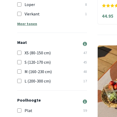
Loper
8
Vierkant
1
44.95
Meer tonen
Maat
XS (80-150 cm)
47
S (120-170 cm)
45
M (160-230 cm)
48
L (200-300 cm)
17
Poolhoogte
Plat
59