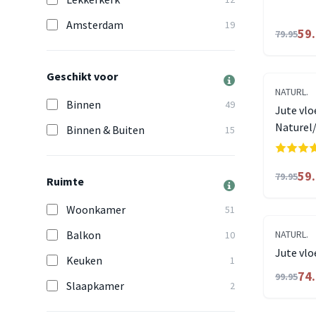
Amsterdam
19
59
79.95
Geschikt voor
NATURL.
Binnen
49
Jute vlo
Naturel/
Binnen & Buiten
15
59
79.95
Ruimte
Woonkamer
51
Balkon
NATURL.
10
Jute vlo
Keuken
1
74
99.95
Slaapkamer
2