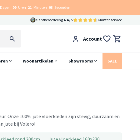
Dagen
09
Uren
21
Minuten
07
Seconden
Klantbeoordeling
4.4
/ 5
Klantenservice
Account
eren
Woonartikelen
Showrooms
SALE
rieur. Onze 100% jute vloerkleden zijn stevig, duurzaam en
n jute bij Volero!
erkleed rond 200cm
Jute vloerkleed 160x230