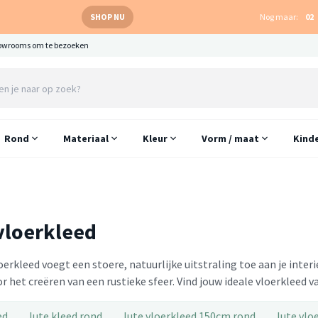
SHOP NU
Nog maar:
02
owrooms om te bezoeken
Rond
Materiaal
Kleur
Vorm / maat
Kind
vloerkleed
oerkleed voegt een stoere, natuurlijke uitstraling toe aan je inte
r het creëren van een rustieke sfeer. Vind jouw ideale vloerkleed va
ed
Jute kleed rond
Jute vloerkleed 150cm rond
Jute vlo