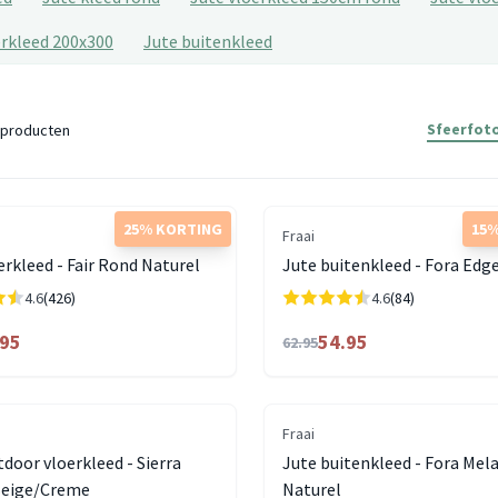
erkleed 200x300
Jute buitenkleed
Sfeerfoto
producten
25% KORTING
15%
Fraai
erkleed - Fair Rond Naturel
Jute buitenkleed - Fora Edg
4.6
(426)
4.6
(84)
.95
54.95
62.95
Fraai
tdoor vloerkleed - Sierra
Jute buitenkleed - Fora Mel
Beige/Creme
Naturel