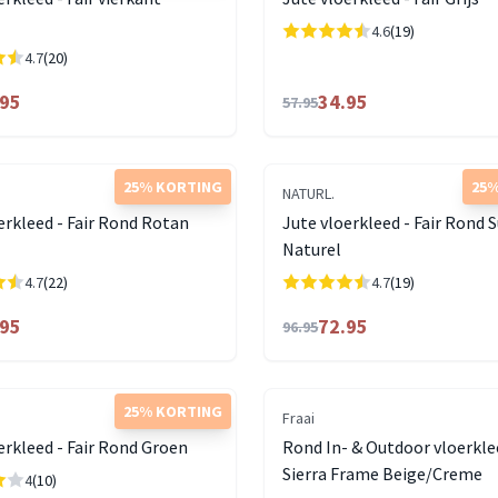
4.6
(19)
4.7
(20)
.95
34.95
57.95
25% KORTING
25%
NATURL.
erkleed - Fair Rond Rotan
Jute vloerkleed - Fair Rond 
Naturel
4.7
(22)
4.7
(19)
.95
72.95
96.95
25% KORTING
Fraai
erkleed - Fair Rond Groen
Rond In- & Outdoor vloerkle
Sierra Frame Beige/Creme
4
(10)