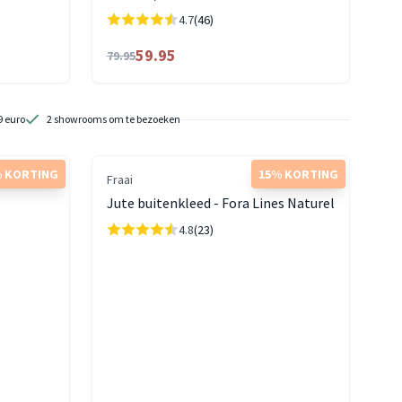
4.7
(46)
59.95
79.95
9 euro
2 showrooms om te bezoeken
 KORTING
15% KORTING
Fraai
Jute buitenkleed - Fora Lines Naturel
4.8
(23)