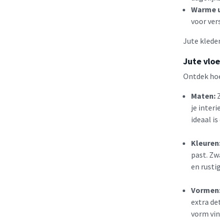
Warme u
voor vers
Jute kleden
Jute vlo
Ontdek hoe 
Maten:
Z
je interi
ideaal i
Kleuren
past. Zw
en rustig
Vormen
extra de
vorm vind