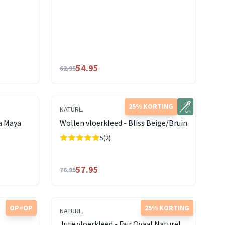
54.95
62.95
25% KORTING
NATURL.
a Maya
Wollen vloerkleed - Bliss Beige/Bruin
5
(2)
57.95
76.95
OP=OP
25% KORTING
NATURL.
Jute vloerkleed - Fair Ovaal Naturel