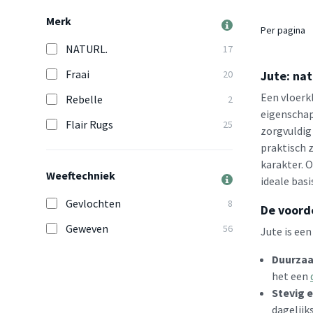
Merk
Per pagina
NATURL.
17
Fraai
20
Jute: nat
Een vloerkl
Rebelle
2
eigenschap
Flair Rugs
25
zorgvuldig 
praktisch z
karakter. O
Weeftechniek
ideale basi
Gevlochten
8
De voorde
Geweven
56
Jute is een
Duurzaa
het een
Stevig e
dagelijk