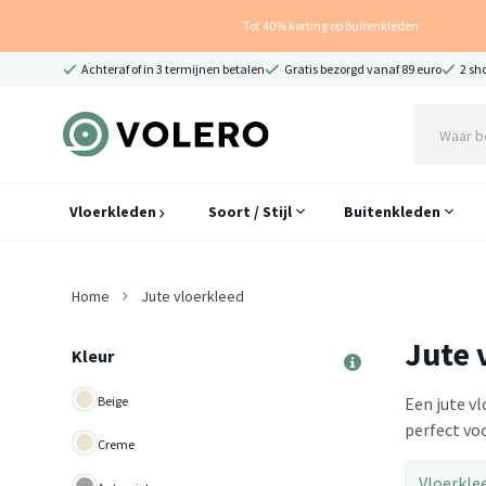
Tot 40% korting op buitenkleden
Achteraf of in 3 termijnen betalen
Gratis bezorgd vanaf 89 euro
2 sh
Vloerkleden
Soort / Stijl
Buitenkleden
Home
Jute vloerkleed
Jute 
Kleur
Beige
Een jute vl
perfect voo
Creme
Vloerkle