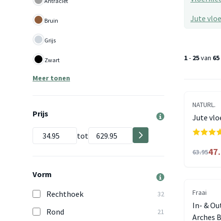
Antraciet
Jute vlo
Bruin
Grijs
1
-
25
van
65
Zwart
Meer tonen
NATURL.
Prijs
Jute vlo
tot
47
63.95
Vorm
Fraai
Rechthoek
32
In- & Ou
Rond
21
Arches 