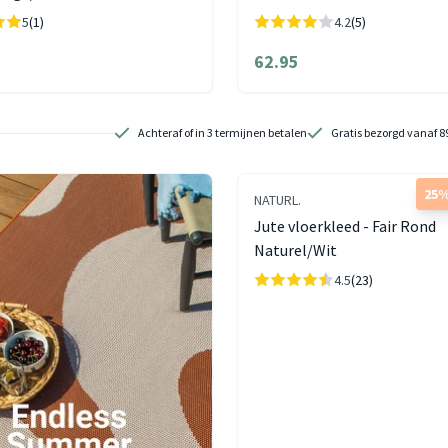
5
(1)
4.2
(5)
62.95
Achteraf of in 3 termijnen betalen
Gratis bezorgd vanaf 8
25%
NATURL.
Jute vloerkleed - Fair Rond
Naturel/Wit
4.5
(23)