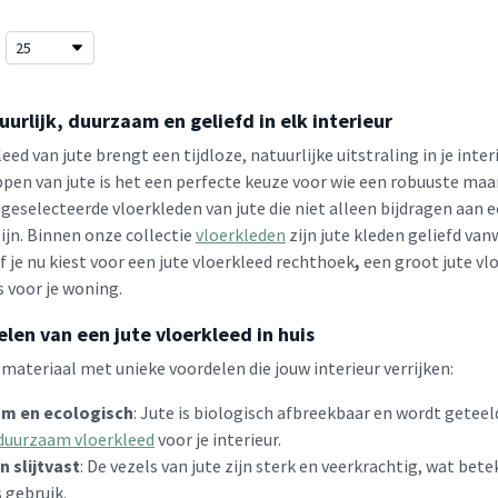
uurlijk, duurzaam en geliefd in elk interieur
eed van jute brengt een tijdloze, natuurlijke uitstraling in je inte
pen van jute is het een perfecte keuze voor wie een robuuste maar 
geselecteerde vloerkleden van jute die niet alleen bijdragen aan ee
ijn. Binnen onze collectie
vloerkleden
zijn jute kleden geliefd van
f je nu kiest voor een jute vloerkleed rechthoek
,
een groot jute vlo
s voor je woning.
len van een jute vloerkleed in huis
 materiaal met unieke voordelen die jouw interieur verrijken:
m en ecologisch
: Jute is biologisch afbreekbaar en wordt getee
duurzaam vloerkleed
voor je interieur.
n slijtvast
: De vezels van jute zijn sterk en veerkrachtig, wat betek
s gebruik.