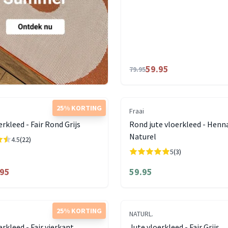
59.95
79.95
25% KORTING
Fraai
erkleed - Fair Rond Grijs
Rond jute vloerkleed - Henn
Naturel
4.5
(22)
5
(3)
.95
59.95
25% KORTING
NATURL.
erkleed - Fair vierkant
Jute vloerkleed - Fair Grijs