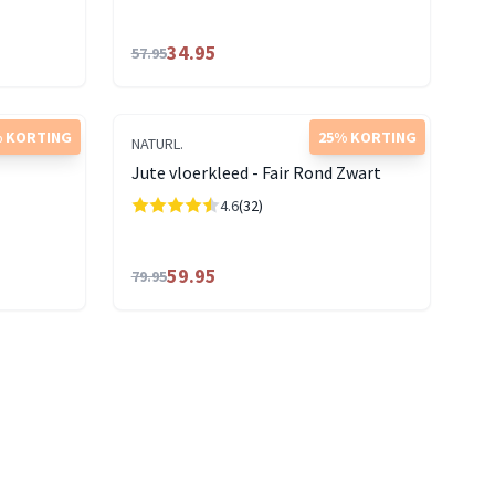
34.95
57.95
 KORTING
25% KORTING
NATURL.
Jute vloerkleed - Fair Rond Zwart
4.6
(32)
59.95
79.95