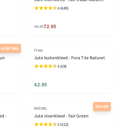
4.6
(45)
72.95
96.95
 KORTING
Fraai
Sun
Jute buitenkleed - Fora Tile Naturel
4.8
(9)
62.95
OP=OP
NATURL.
ed -
Jute vloerkleed - Fair Groen
4.5
(22)