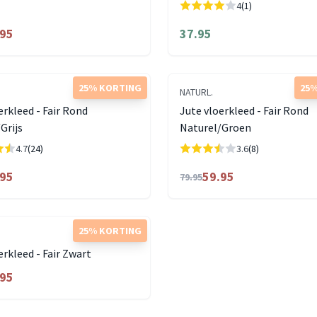
4
(1)
.95
37.95
25% KORTING
25%
NATURL.
erkleed - Fair Rond
Jute vloerkleed - Fair Rond
Grijs
Naturel/Groen
4.7
(24)
3.6
(8)
.95
59.95
79.95
25% KORTING
erkleed - Fair Zwart
.95