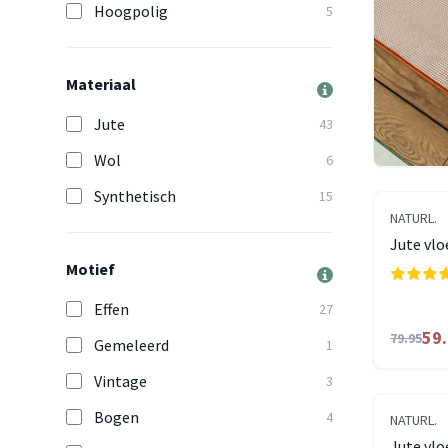
Hoogpolig
5
Materiaal
Jute
43
Wol
6
Synthetisch
15
NATURL.
Jute vlo
Motief
Effen
27
59
79.95
Gemeleerd
1
Vintage
3
Bogen
4
NATURL.
Jute vlo