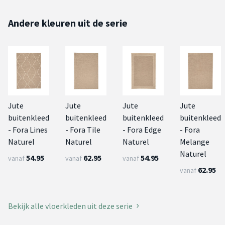
Andere kleuren uit de serie
Jute
Jute
Jute
Jute
buitenkleed
buitenkleed
buitenkleed
buitenkleed
- Fora Lines
- Fora Tile
- Fora Edge
- Fora
Naturel
Naturel
Naturel
Melange
Naturel
54.95
62.95
54.95
vanaf
vanaf
vanaf
62.95
vanaf
Bekijk alle vloerkleden uit deze serie