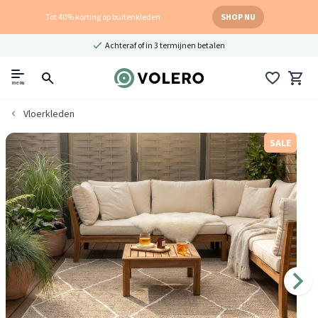
Tot 40% korting op buitenkleden
SHOP NU
Achteraf of in 3 termijnen betalen
menu
Vloerkleden
SALE