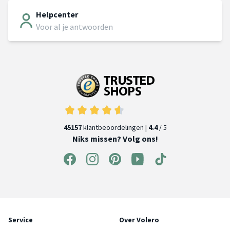
Helpcenter
Voor al je antwoorden
45157
klantbeoordelingen |
4.4
/ 5
Niks missen? Volg ons!
Service
Over Volero