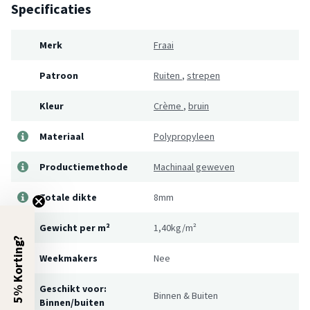
Specificaties
Merk
Fraai
Patroon
Ruiten
,
strepen
Kleur
Crème
,
bruin
Materiaal
Polypropyleen
Productiemethode
Machinaal geweven
Totale dikte
8mm
Gewicht per m²
1,40kg/m²
5% Korting?
Weekmakers
Nee
Geschikt voor:
Binnen & Buiten
Binnen/buiten