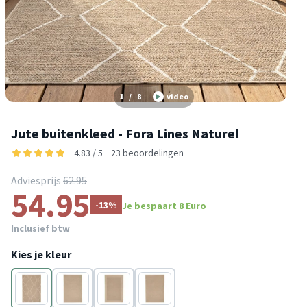
1
/
8
video
Jute buitenkleed - Fora Lines Naturel
4.83 / 5
23 beoordelingen
Adviesprijs
62.95
54.95
-13%
Je bespaart 8 Euro
Inclusief btw
Kies je kleur