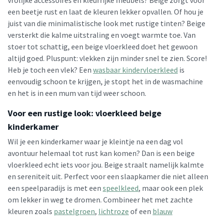
vrolijke accessoires en kleurrijke meubels? Beige zorgt voor
een beetje rust en laat de kleuren lekker opvallen. Of hou je
juist van die minimalistische look met rustige tinten? Beige
versterkt die kalme uitstraling en voegt warmte toe. Van
stoer tot schattig, een beige vloerkleed doet het gewoon
altijd goed. Pluspunt: vlekken zijn minder snel te zien. Score!
Heb je toch een vlek? Een
wasbaar kindervloerkleed
is
eenvoudig schoon te krijgen, je stopt het in de wasmachine
en het is in een mum van tijd weer schoon.
Voor een rustige look: vloerkleed beige
kinderkamer
Wil je een kinderkamer waar je kleintje na een dag vol
avontuur helemaal tot rust kan komen? Dan is een beige
vloerkleed echt iets voor jou. Beige straalt namelijk kalmte
en sereniteit uit. Perfect voor een slaapkamer die niet alleen
een speelparadijs is met een
speelkleed
, maar ook een plek
om lekker in weg te dromen. Combineer het met zachte
kleuren zoals
pastelgroen
,
lichtroze
of een
blauw