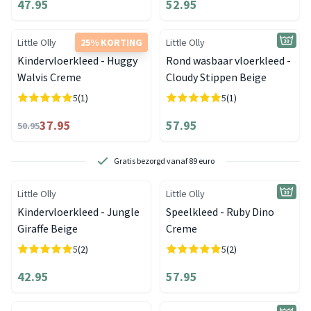
47.95
52.95
Little Olly
25% KORTING
Little Olly
Kindervloerkleed - Huggy
Rond wasbaar vloerkleed -
Walvis Creme
Cloudy Stippen Beige
5
(1)
5
(1)
37.95
57.95
50.95
Gratis bezorgd vanaf 89 euro
Little Olly
Little Olly
Kindervloerkleed - Jungle
Speelkleed - Ruby Dino
Giraffe Beige
Creme
5
(2)
5
(2)
42.95
57.95