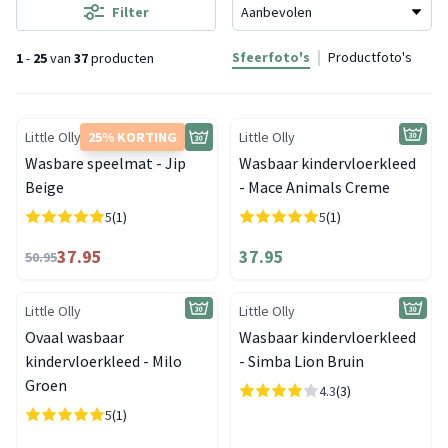
Filter
Sfeerfoto's
Productfoto's
1
-
25
van
37
producten
Little Olly
25% KORTING
Little Olly
Wasbare speelmat - Jip
Wasbaar kindervloerkleed
Beige
- Mace Animals Creme
5
(1)
5
(1)
37.95
37.95
50.95
Little Olly
Little Olly
Ovaal wasbaar
Wasbaar kindervloerkleed
kindervloerkleed - Milo
- Simba Lion Bruin
Groen
4.3
(3)
5
(1)