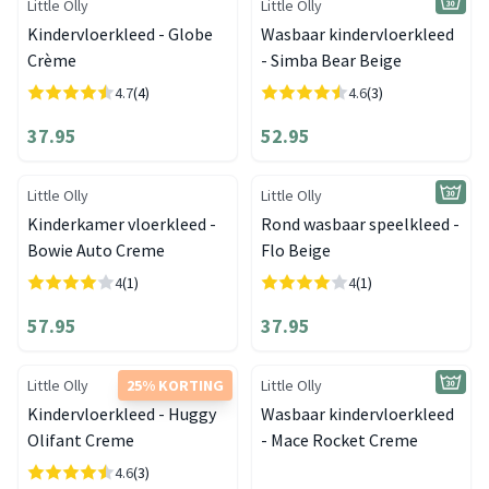
Little Olly
Little Olly
Kindervloerkleed - Globe
Wasbaar kindervloerkleed
Crème
- Simba Bear Beige
4.7
(4)
4.6
(3)
37.95
52.95
Little Olly
Little Olly
Kinderkamer vloerkleed -
Rond wasbaar speelkleed -
Bowie Auto Creme
Flo Beige
4
(1)
4
(1)
57.95
37.95
Little Olly
25% KORTING
Little Olly
Kindervloerkleed - Huggy
Wasbaar kindervloerkleed
Olifant Creme
- Mace Rocket Creme
4.6
(3)