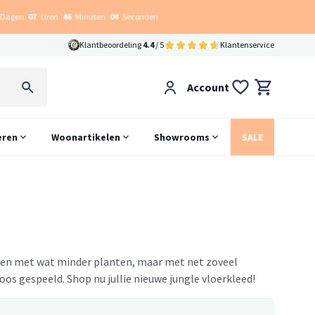
Dagen
07
Uren
46
Minuten
03
Seconden
Klantbeoordeling
4.4
/ 5
Klantenservice
Account
eren
Woonartikelen
Showrooms
SALE
schien met wat minder planten, maar met net zoveel
os gespeeld. Shop nu jullie nieuwe jungle vloerkleed!