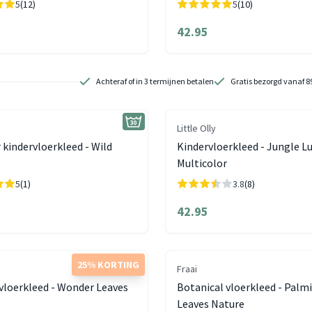
5
(12)
5
(10)
42.95
Achteraf of in 3 termijnen betalen
Gratis bezorgd vanaf 8
Little Olly
kindervloerkleed - Wild
Kindervloerkleed - Jungle L
Multicolor
5
(1)
3.8
(8)
42.95
25% KORTING
Fraai
vloerkleed - Wonder Leaves
Botanical vloerkleed - Palm
Leaves Nature