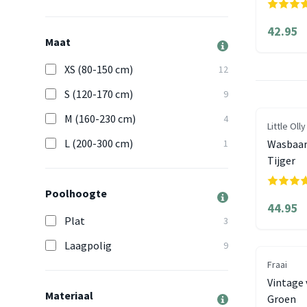
42.95
Maat
XS (80-150 cm)
12
S (120-170 cm)
9
M (160-230 cm)
4
Little Olly
L (200-300 cm)
1
Wasbaar 
Tijger
Poolhoogte
44.95
Plat
3
Laagpolig
9
Fraai
Vintage 
Materiaal
Groen