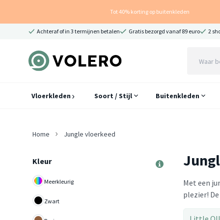
Tot 40% korting op buitenkleden
Achteraf of in 3 termijnen betalen
Gratis bezorgd vanaf 89 euro
2 sh
Vloerkleden
Soort / Stijl
Buitenkleden
Home
Jungle vloerkeed
Jungl
Kleur
Meerkleurig
Met een ju
plezier! D
Zwart
Little Ol