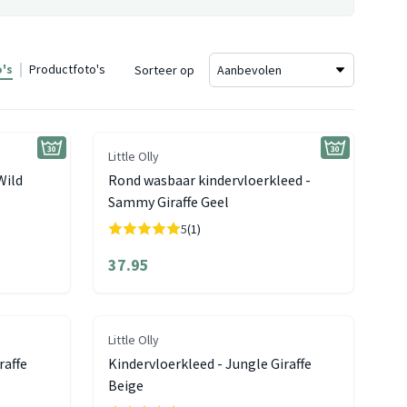
's
Productfoto's
Sorteer op
Little Olly
Wild
Rond wasbaar kindervloerkleed -
Sammy Giraffe Geel
5
(1)
37.95
Little Olly
raffe
Kindervloerkleed - Jungle Giraffe
Beige