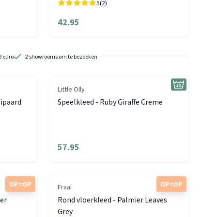
5
(2)
42.95
9 euro
2 showrooms om te bezoeken
Little Olly
uipaard
Speelkleed - Ruby Giraffe Creme
57.95
OP=OP
OP=OP
Fraai
ier
Rond vloerkleed - Palmier Leaves
Grey