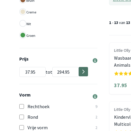
Bruin
Creme
1
-
13
van
13
Wit
Groen
Little Olly
Wasbaar 
Prijs
Animals
tot
37.95
Vorm
Rechthoek
9
Little Olly
Rond
Kindervl
2
Multicol
Vrije vorm
2