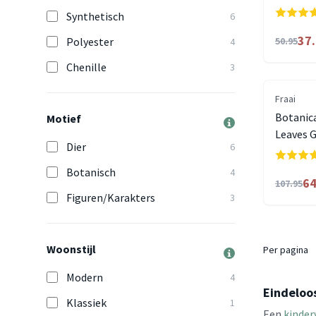
Synthetisch
6
37
Polyester
50.95
4
Chenille
3
Fraai
Botanica
Motief
Leaves 
Dier
6
Botanisch
4
64
107.95
Figuren/Karakters
3
Woonstijl
Per pagina
Modern
4
Eindeloo
Klassiek
1
Een
kinder