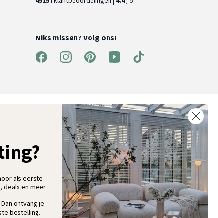
45157
klantbeoordelingen |
4.4
/ 5
Niks missen? Volg ons!
ntvang 5% korting op je eerste bestelling
chrijf je in voor onze nieuwsbrief en ontvang als eerste nieuwe
ooninspiratie, collecties en aanbiedingen
ting?
hoor als eerste
, deals en meer.
Aanmelden
 Dan ontvang je
te bestelling.