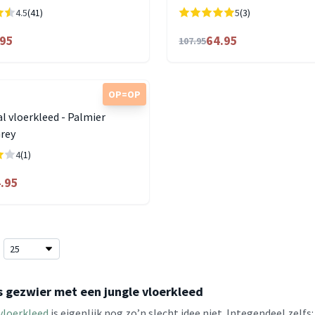
4.5
(41)
5
(3)
.95
64.95
107.95
OP=OP
l vloerkleed - Palmier
Grey
4
(1)
.95
s gezwier met een jungle vloerkleed
vloerkleed
is eigenlijk nog zo’n slecht idee niet. Integendeel zelf