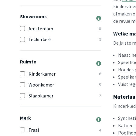
kindervloer
afmaken of
Showrooms
de revue me
Amsterdam
8
Welke maa
Lekkerkerk
3
De juiste m
Naast he
Ruimte
Speelhoe
Ronde sp
Kinderkamer
6
Speelkam
Vuistreg
Woonkamer
5
Slaapkamer
2
Materiaal
Kinderkled
Merk
Syntheti
Katoen: 
Fraai
4
Poolhoog