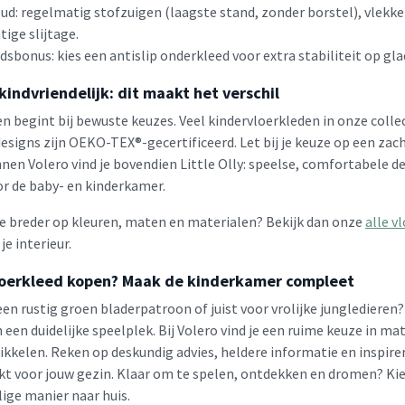
d: regelmatig stofzuigen (laagste stand, zonder borstel), vlekken
tige slijtage.
idsbonus: kies een antislip onderkleed voor extra stabiliteit op gla
 kindvriendelijk: dit maakt het verschil
en begint bij bewuste keuzes. Veel kindervloerkleden in onze coll
signs zijn OEKO-TEX®-gecertificeerd. Let bij je keuze op een zac
nen Volero vind je bovendien Little Olly: speelse, comfortabele de
or de baby- en kinderkamer.
je breder op kleuren, maten en materialen? Bekijk dan onze
alle v
je interieur.
loerkleed kopen? Maak de kinderkamer compleet
een rustig groen bladerpatroon of juist voor vrolijke jungledieren
een duidelijke speelplek. Bij Volero vind je een ruime keuze in ma
ikkelen. Reken op deskundig advies, heldere informatie en inspirere
t voor jouw gezin. Klaar om te spelen, ontdekken en dromen? Kies
lige manier naar huis.