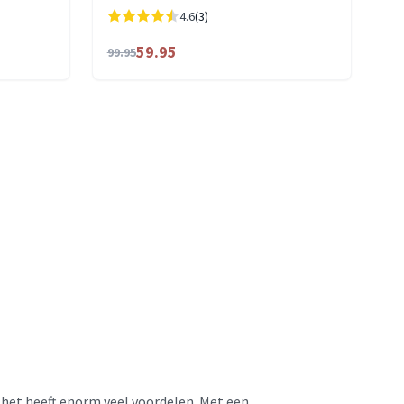
4.6
(3)
59.95
99.95
s: het heeft enorm veel voordelen. Met een