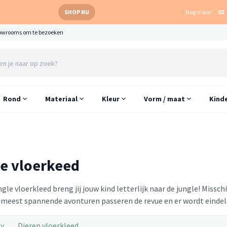
SHOP NU
Nog maar:
02
owrooms om te bezoeken
Rond
Materiaal
Kleur
Vorm / maat
Kind
e vloerkeed
ngle vloerkleed breng jij jouw kind letterlijk naar de jungle! Mis
e meest spannende avonturen passeren de revue en er wordt eindelo
ly
Dieren vloerkleed