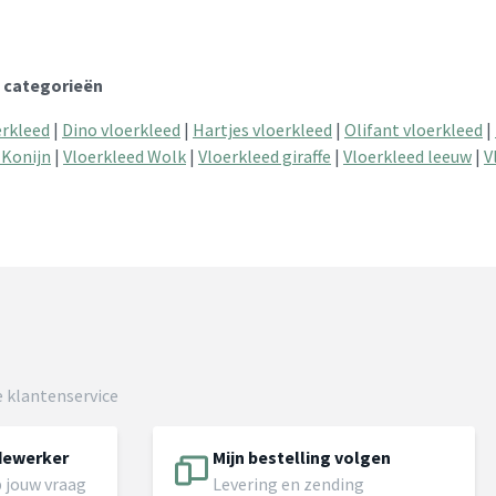
 categorieën
erkleed
|
Dino vloerkleed
|
Hartjes vloerkleed
|
Olifant vloerkleed
|
 Konijn
|
Vloerkleed Wolk
|
Vloerkleed giraffe
|
Vloerkleed leeuw
|
V
 klantenservice
dewerker
Mijn bestelling volgen
 jouw vraag
Levering en zending