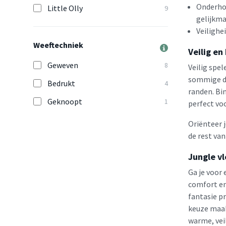
Onderhou
Little Olly
9
gelijkma
Veilighe
Weeftechniek
Veilig en
Geweven
8
Veilig spel
sommige de
Bedrukt
4
randen. Bin
Geknoopt
1
perfect vo
Oriënteer 
de rest van 
Jungle v
Ga je voor 
comfort en 
fantasie pr
keuze maak
warme, vei