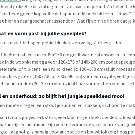
kleed prikkel je de zintuigen en fantasie van je kind. Zo beleeft je
 met een goede kop koffie dat spannende boek uitlezen. “Rawr”, “
t hier en daar geschater tussendoor. Wat fijn om te horen dat je k
t en vorm past bij jullie speelplek?
aat maakt het speelgebied duidelijk en veilig. Zo kies je slim:
t bed: een kleed van ca. 80x150 cm geeft warme stapvoeten en een
k in de woonkamer: ga voor 120x170 of 140x200 cm zodat speelgoe
eeltafel of tipitent: een rond kleed (⌀ 120–160 cm) sluit mooi aan 
er: kies groter (160x230 of 200x290 cm) voor een royale, veilige 
el: houd rondom 20–30 cm vloer zichtbaar voor rust en een nette b
 en onderhoud: zo blijft het jungle speelkleed mooi
en moeten tegen een stootje kunnen én makkelijk schoon te maken 
sch (zoals polyester): sterk, veerkrachtig en vlekvriendelijk. Ideaa
natuurlijk en ademend. Fijn voor de zomer en vaak lichter van gewi
te: laagpolig is handig voor autootjes en bouwblokken; hoogpolig