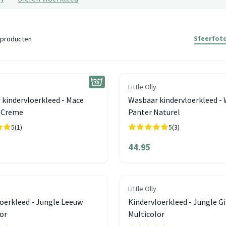
Sfeerfoto
producten
Little Olly
kindervloerkleed - Mace
Wasbaar kindervloerkleed - 
 Creme
Panter Naturel
5
(1)
5
(3)
44.95
Little Olly
oerkleed - Jungle Leeuw
Kindervloerkleed - Jungle Gi
or
Multicolor