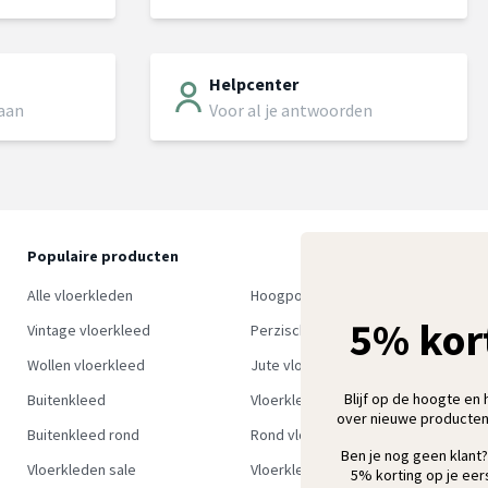
Helpcenter
 aan
Voor al je antwoorden
Populaire producten
O
S
Alle vloerkleden
Hoogpolig vloerkleed
w
5% kor
Vintage vloerkleed
Perzisch tapijt
Wollen vloerkleed
Jute vloerkleed
Blijf op de hoogte en 
Buitenkleed
Vloerkleed groen
over nieuwe producten
Buitenkleed rond
Rond vloerkleed
Ben je nog geen klant?
Vloerkleden sale
Vloerkleden outlet
5% korting op je eers