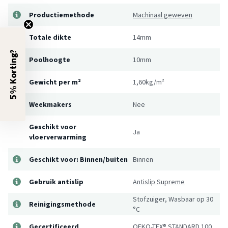
Productiemethode
Machinaal geweven
Totale dikte
14mm
5% Korting?
Poolhoogte
10mm
Gewicht per m²
1,60kg/m²
Weekmakers
Nee
Geschikt voor
Ja
vloerverwarming
Geschikt voor: Binnen/buiten
Binnen
Gebruik antislip
Antislip Supreme
Stofzuiger, Wasbaar op 30
Reinigingsmethode
°C
Gecertificeerd
OEKO-TEX® STANDARD 100