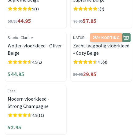
5
(1)
5
(7)
44.95
57.95
59.95
76.95
Studio Clarice
NATURL.
25% KORTING
Wollen vloerkleed - Oliver
Zacht laagpolig vloerkleed
Beige
- Cozy Beige
4.5
(2)
4.5
(4)
544.95
29.95
39.95
Fraai
Modern vloerkleed -
Strong Champagne
4.9
(11)
52.95