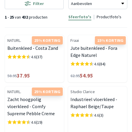
Filter
Sfeerfoto's
Productfoto's
1
-
25
van
432
producten
NATURL.
25% KORTING
Fraai
15% KORTING
Buitenkleed - Costa Zand
Jute buitenkleed - Fora
Edge Naturel
4.6
(37)
4.6
(84)
37.95
54.95
50.95
62.95
NATURL.
25% KORTING
Studio Clarice
Zacht hoogpolig
Industrieel vloerkleed -
vloerkleed - Comfy
Raphael Beige/Taupe
Supreme Pebble Creme
4.6
(3)
4.6
(19)