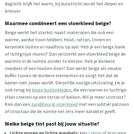
daglicht blijft het warm, bij kunstlicht wordt het dieper en
knusser.
Waarmee combineert een vloerkleed beige?
Beige werkt het sterkst naast materialen die ook een
warme, aardse toon hebben. Hout, rattan, linnen en
keramiek sluiten er naadloos op aan. Heb je een beige bank
of lichtgrijze muren? Dan versterkt een vloerkleed beige de
warmte in de ruimte zonder te botsen. Heb je donkere
meubels of een houten vloer? Dan werkt beige als visuele
buffer tussen de donkere elementen en zorgt het dat de
kamer niet zwaar wordt. Diezelfde rustige uitstraling zie je
ook terug bij
beige buitenkleden
, die een warme en luchtige
sfeer creëren op een terras of balkon. Wil je meer contrast?
Kies dan een
zandkleurig vloerkleed
met een subtiel patroon
of structuur die de ruimte net iets meer karakter geeft.
Welke beige tint past bij jouw situatie?
Lichte muren en lichte meubels:
kies
crème
of ecru voor