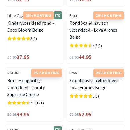
Little Olly
25% KORTING
Fraai
25% KORTING
Kindervloerkleed rond -
Rond Scandinavisch
Coco Bloem Beige
vloerkleed - Lova Arches
Beige
5
(1)
4.6
(3)
37.95
44.95
50.95
59.95
NATURL.
25% KORTING
Fraai
25% KORTING
Rond Hoogpolig
Scandinavisch vloerkleed -
vloerkleed - Comfy
Lova Frames Beige
Supreme Creme
5
(3)
4.8
(121)
44.95
52.95
59.95
70.95