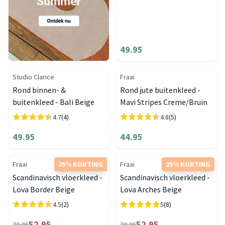
49.95
Studio Clarice
Fraai
Rond binnen- &
Rond jute buitenkleed -
buitenkleed - Bali Beige
Mavi Stripes Creme/Bruin
4.7
(4)
4.8
(5)
49.95
44.95
Fraai
25% KORTING
Fraai
25% KORTING
Scandinavisch vloerkleed -
Scandinavisch vloerkleed -
Lova Border Beige
Lova Arches Beige
4.5
(2)
5
(8)
52.95
52.95
70.95
70.95