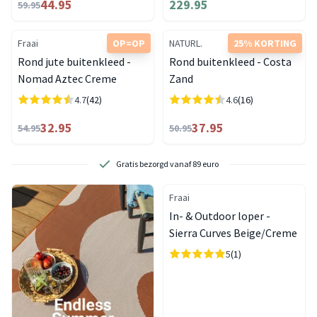
44.95
229.95
59.95
Fraai
OP=OP
NATURL.
25% KORTING
Rond jute buitenkleed -
Rond buitenkleed - Costa
Nomad Aztec Creme
Zand
4.7
(42)
4.6
(16)
32.95
37.95
54.95
50.95
Gratis bezorgd vanaf 89 euro
Fraai
In- & Outdoor loper -
Sierra Curves Beige/Creme
5
(1)