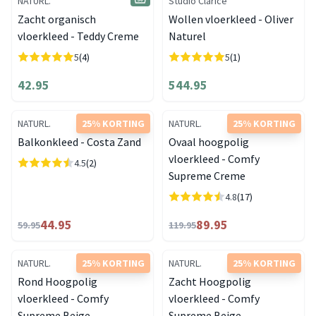
NATURL.
Studio Clarice
Zacht organisch
Wollen vloerkleed - Oliver
vloerkleed - Teddy Creme
Naturel
5
(4)
5
(1)
42.95
544.95
NATURL.
25% KORTING
NATURL.
25% KORTING
Balkonkleed - Costa Zand
Ovaal hoogpolig
vloerkleed - Comfy
4.5
(2)
Supreme Creme
4.8
(17)
44.95
89.95
59.95
119.95
NATURL.
25% KORTING
NATURL.
25% KORTING
Rond Hoogpolig
Zacht Hoogpolig
vloerkleed - Comfy
vloerkleed - Comfy
Supreme Beige
Supreme Beige