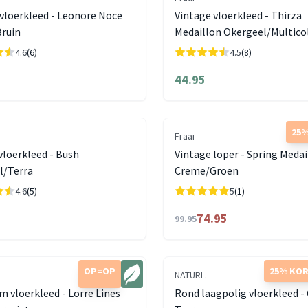
vloerkleed - Leonore Noce
Vintage vloerkleed - Thirza
ruin
Medaillon Okergeel/Multico
4.6
(6)
4.5
(8)
44.95
25%
Fraai
loerkleed - Bush
Vintage loper - Spring Medai
l/Terra
Creme/Groen
4.6
(5)
5
(1)
74.95
99.95
OP=OP
25% KO
NATURL.
 vloerkleed - Lorre Lines
Rond laagpolig vloerkleed -