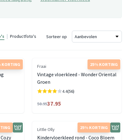
's
Productfoto's
Sorteer op
 KORTING
25% KORTING
Fraai
ng
Vintage vloerkleed - Wonder Oriental
Groen
4.4
(56)
37.95
50.95
RTING
25% KORTING
Little Olly
- Cozy
Kindervloerkleed rond - Coco Bloem