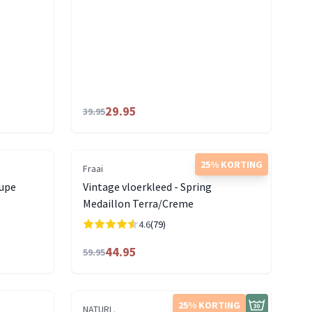
29.95
39.95
25% KORTING
Fraai
aupe
Vintage vloerkleed - Spring
Medaillon Terra/Creme
4.6
(79)
44.95
59.95
25% KORTING
NATURL.