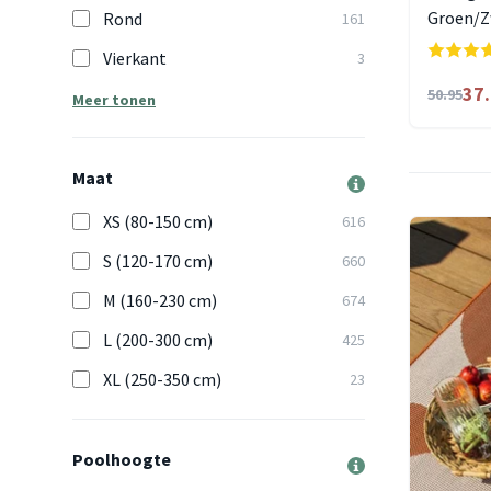
Groen/Z
Rond
161
Vierkant
3
37
50.95
Meer tonen
Maat
XS (80-150 cm)
616
S (120-170 cm)
660
M (160-230 cm)
674
L (200-300 cm)
425
XL (250-350 cm)
23
Poolhoogte