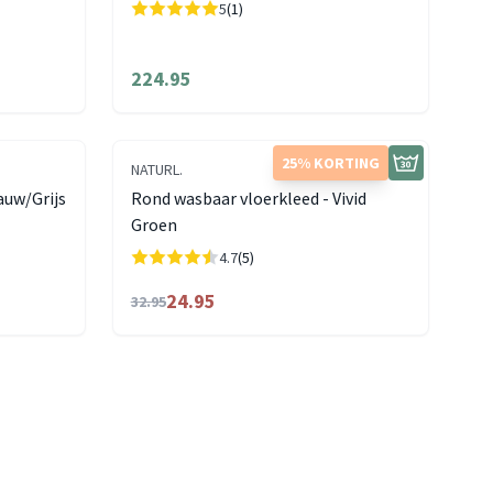
5
(1)
224.95
25% KORTING
NATURL.
auw/Grijs
Rond wasbaar vloerkleed - Vivid
Groen
4.7
(5)
24.95
32.95