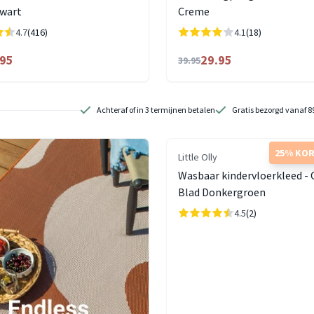
wart
Creme
4.7
(416)
4.1
(18)
.95
29.95
39.95
Achteraf of in 3 termijnen betalen
Gratis bezorgd vanaf 8
25% KO
Little Olly
Wasbaar kindervloerkleed -
Blad Donkergroen
4.5
(2)