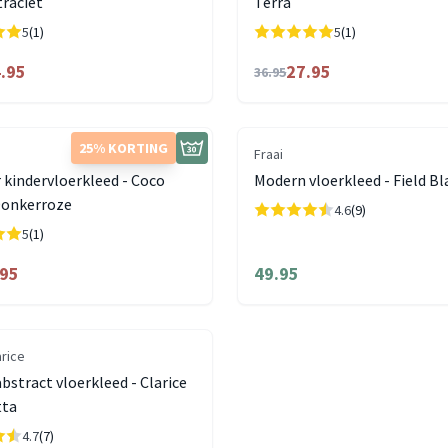
traciet
Terra
5
(1)
5
(1)
.95
27.95
36.95
25% KORTING
Fraai
kindervloerkleed - Coco
Modern vloerkleed - Field Bl
onkerroze
4.6
(9)
5
(1)
.95
49.95
arice
bstract vloerkleed - Clarice
tta
4.7
(7)