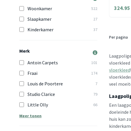
324.95
Woonkamer
522
Slaapkamer
27
Kinderkamer
37
Per pagina
Merk
Laagpolige 
Antoin Carpets
101
vloerkleed 
vloerkleed
Fraai
174
vloerklede
Louis de Poortere
7
veel moeit
Studio Clarice
79
Laagpoli
Little Olly
66
Een laagpol
doeleinde 
Meer tonen
huis kan z
kinderkame