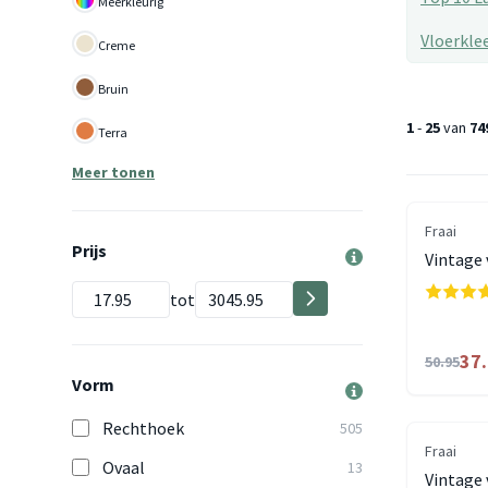
Meerkleurig
Vloerkle
Creme
Bruin
1
-
25
van
74
Terra
Meer tonen
Fraai
Prijs
Vintage 
tot
37
50.95
Vorm
Rechthoek
505
Fraai
Ovaal
13
Vintage 