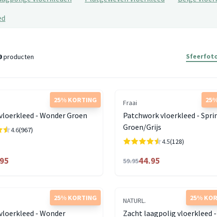
ed
Sfeerfoto
9
producten
25% KORTING
25%
Fraai
vloerkleed - Wonder Groen
Patchwork vloerkleed - Spri
Groen/Grijs
4.6
(967)
4.5
(128)
.95
44.95
59.95
25% KORTING
25% KO
NATURL.
vloerkleed - Wonder
Zacht laagpolig vloerkleed 