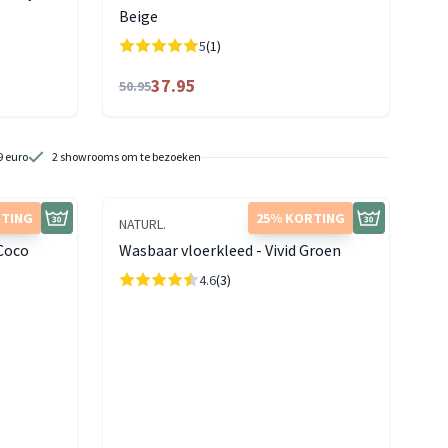
Beige
5
(1)
37.95
50.95
9 euro
2 showrooms om te bezoeken
RTING
25% KORTING
NATURL.
 Coco
Wasbaar vloerkleed - Vivid Groen
4.6
(3)