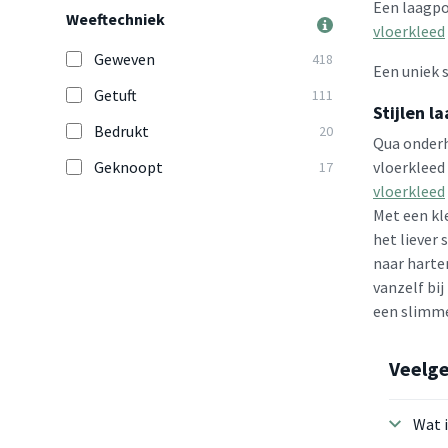
Een laagpo
Weeftechniek
vloerkleed
Geweven
418
Een uniek 
Getuft
111
Stijlen l
Bedrukt
20
Qua onderh
Geknoopt
vloerkleed 
17
vloerkleed
Met een kle
het liever 
naar harten
vanzelf bij
een slimme
Veelge
Wat i