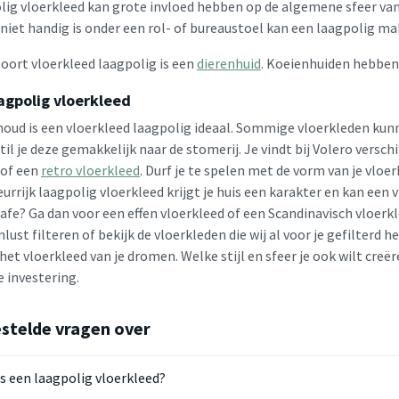
lig vloerkleed kan grote invloed hebben op de algemene sfeer va
niet handig is onder een rol- of bureaustoel kan een laagpolig mak
soort vloerkleed laagpolig is een
dierenhuid
. Koeienhuiden hebben
aagpolig vloerkleed
oud is een vloerkleed laagpolig ideaal. Sommige vloerkleden kunnen
til je deze gemakkelijk naar de stomerij. Je vindt bij Volero vers
of een
retro vloerkleed
. Durf je te spelen met de vorm van je vloe
urrijk laagpolig vloerkleed krijgt je huis een karakter en kan een 
safe? Ga dan voor een effen vloerkleed of een Scandinavisch vloerkl
lust filteren of bekijk de vloerkleden die wij al voor je gefilterd 
 het vloerkleed van je dromen. Welke stijl en sfeer je ook wilt creër
 investering.
stelde vragen over
s een laagpolig vloerkleed?