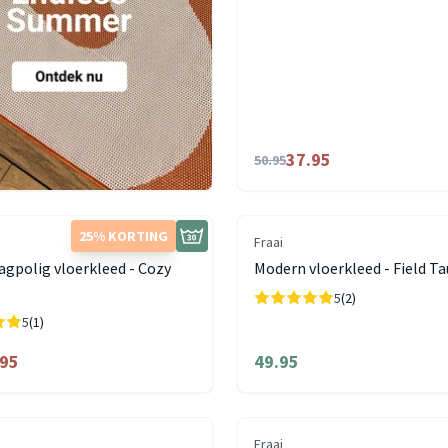
37.95
50.95
25% KORTING
Fraai
agpolig vloerkleed - Cozy
Modern vloerkleed - Field T
5
(2)
5
(1)
.95
49.95
Fraai