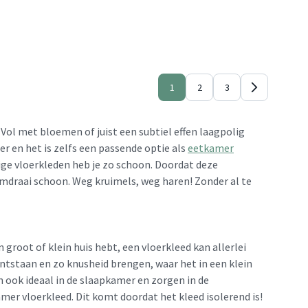
1
2
3
. Vol met bloemen of juist een subtiel effen laagpolig
 en het is zelfs een passende optie als
eetkamer
olige vloerkleden heb je zo schoon. Doordat deze
omdraai schoon. Weg kruimels, weg haren! Zonder al te
n groot of klein huis hebt, een vloerkleed kan allerlei
ontstaan en zo knusheid brengen, waar het in een klein
n ook ideaal in de slaapkamer en zorgen in de
er vloerkleed. Dit komt doordat het kleed isolerend is!