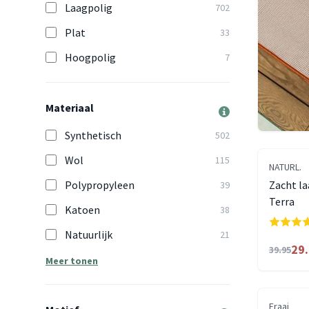
Laagpolig
702
Plat
33
Hoogpolig
7
Materiaal
Synthetisch
502
Wol
115
NATURL.
Polypropyleen
Zacht la
39
Terra
Katoen
38
Natuurlijk
21
29
39.95
Meer tonen
Fraai