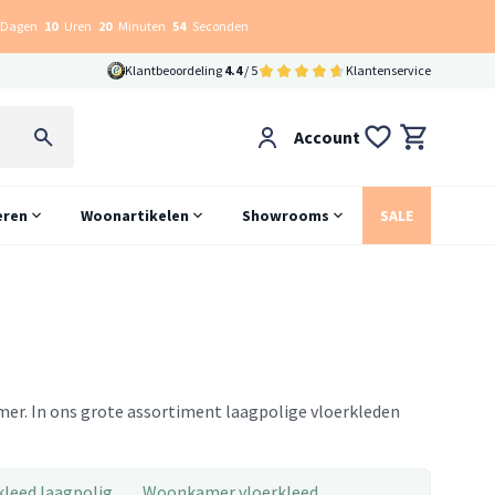
Dagen
10
Uren
20
Minuten
53
Seconden
Klantbeoordeling
4.4
/ 5
Klantenservice
Account
eren
Woonartikelen
Showrooms
SALE
mer. In ons grote assortiment laagpolige vloerkleden
kleed laagpolig
Woonkamer vloerkleed