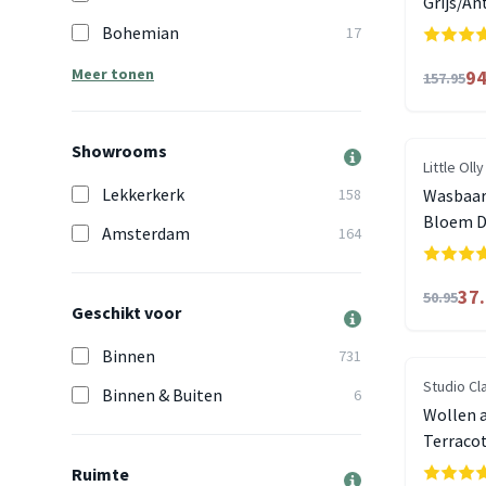
Grijs/An
Bohemian
17
Meer tonen
94
157.95
Showrooms
Little Olly
Lekkerkerk
158
Wasbaar 
Bloem D
Amsterdam
164
37
50.95
Geschikt voor
Binnen
731
Studio Cl
Binnen & Buiten
6
Wollen a
Terraco
Ruimte