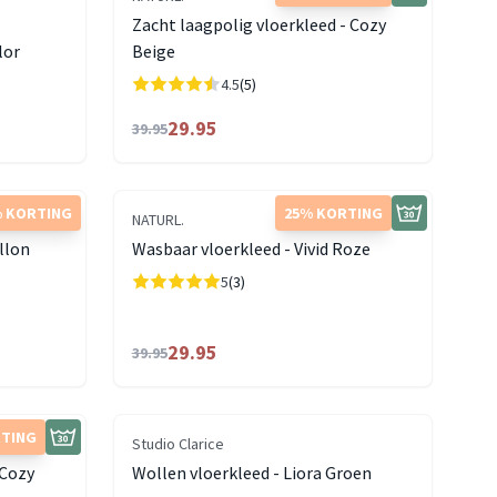
Zacht laagpolig vloerkleed - Cozy
lor
Beige
4.5
(5)
29.95
39.95
 KORTING
25% KORTING
NATURL.
llon
Wasbaar vloerkleed - Vivid Roze
5
(3)
29.95
39.95
RTING
Studio Clarice
 Cozy
Wollen vloerkleed - Liora Groen