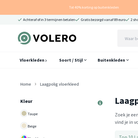
Tot 40% korting op buitenkleden
Achteraf of in 3 termijnen betalen
Gratis bezorgd vanaf 89 euro
2 sh
Vloerkleden
Soort / Stijl
Buitenkleden
Home
Laagpolig vloerkleed
Laagp
Kleur
Taupe
Zoek je ee
vind je in 
Beige
Top 10 L