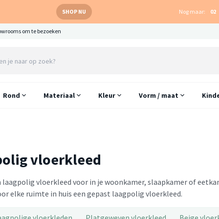
SHOP NU
Nog maar:
02
owrooms om te bezoeken
Rond
Materiaal
Kleur
Vorm / maat
Kind
olig vloerkleed
n laagpolig vloerkleed voor in je woonkamer, slaapkamer of eetka
voor elke ruimte in huis een gepast laagpolig vloerkleed.
aagpolige vloerkleden
Platgeweven vloerkleed
Beige vloer