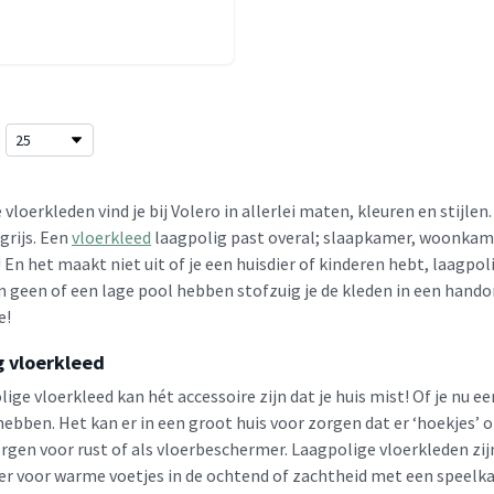
vloerkleden vind je bij Volero in allerlei maten, kleuren en stijlen
grijs. Een
vloerkleed
laagpolig past overal; slaapkamer, woonkamer
! En het maakt niet uit of je een huisdier of kinderen hebt, laagp
n geen of een lage pool hebben stofzuig je de kleden in een hand
e!
g vloerkleed
ige vloerkleed kan hét accessoire zijn dat je huis mist! Of je nu ee
hebben. Het kan er in een groot huis voor zorgen dat er ‘hoekjes’ 
orgen voor rust of als vloerbeschermer. Laagpolige vloerkleden zij
r voor warme voetjes in de ochtend of zachtheid met een speelkam