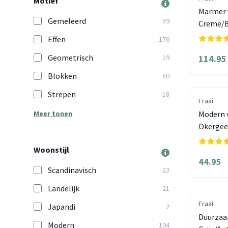
Motief
Marmer 
Gemeleerd
59
Creme/B
Effen
176
Geometrisch
19
114.95
Blokken
50
Strepen
18
Fraai
Meer tonen
Modern v
Okergee
Woonstijl
44.95
Scandinavisch
23
Landelijk
21
Fraai
Japandi
2
Duurzaam
Modern
194