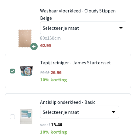
Wasbaar vloerkleed - Cloudy Stippen
Beige
80x150cm
+
62.95
Tapijtreiniger - James Startersset
26.96
29.95
10
% korting
Antislip onderkleed - Basic
13.46
vanaf
10
% korting