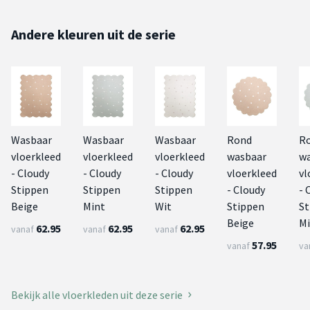
Andere kleuren uit de serie
Wasbaar
Wasbaar
Wasbaar
Rond
R
vloerkleed
vloerkleed
vloerkleed
wasbaar
w
- Cloudy
- Cloudy
- Cloudy
vloerkleed
vl
Stippen
Stippen
Stippen
- Cloudy
- 
Beige
Mint
Wit
Stippen
St
Beige
Mi
62.95
62.95
62.95
vanaf
vanaf
vanaf
57.95
vanaf
va
Bekijk alle vloerkleden uit deze serie