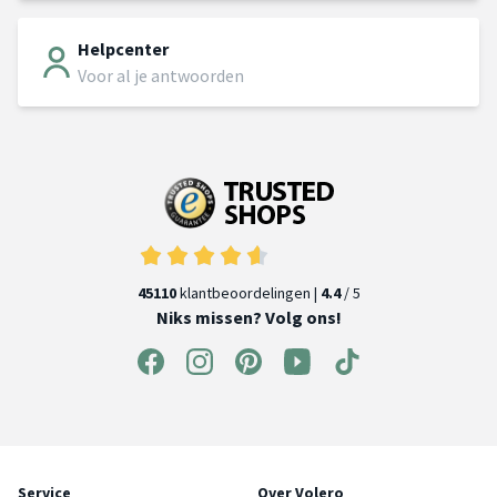
Helpcenter
Voor al je antwoorden
45110
klantbeoordelingen |
4.4
/ 5
Niks missen? Volg ons!
Service
Over Volero