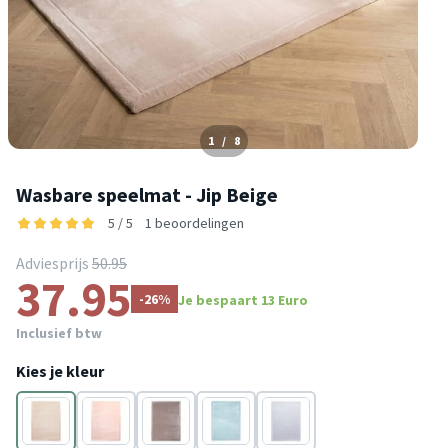
1
/
8
Wasbare speelmat - Jip Beige
5 / 5
1 beoordelingen
Adviesprijs
50.95
37.95
-26%
Je bespaart 13 Euro
Inclusief btw
Kies je kleur