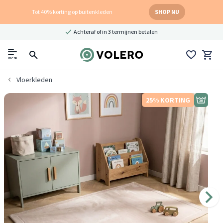
Tot 40% korting op buitenkleden
SHOP NU
Achteraf of in 3 termijnen betalen
menu
Vloerkleden
25% KORTING