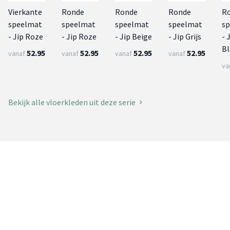
Vierkante
Ronde
Ronde
Ronde
R
speelmat
speelmat
speelmat
speelmat
s
- Jip Roze
- Jip Roze
- Jip Beige
- Jip Grijs
- 
B
52.95
52.95
52.95
52.95
vanaf
vanaf
vanaf
vanaf
va
Bekijk alle vloerkleden uit deze serie