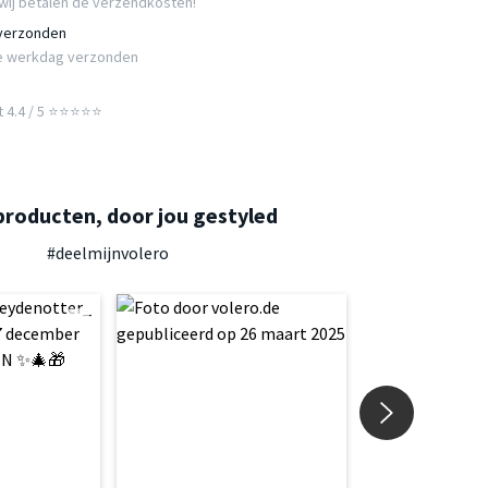
wij betalen de verzendkosten!
 verzonden
e werkdag verzonden
t 4.4 / 5 ⭐⭐⭐⭐⭐
producten, door jou gestyled
#deelmijnvolero