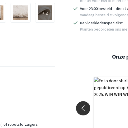
Bestel voor €89 of meer en 
Voor 23:00 besteld = direct
+ 2
Vandaag besteld = volgend
De vloerkledenspecialist
Klanten beoordelen ons me
Onze 
n) of robotstofzuigers