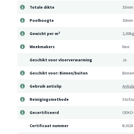
Totale dikte
35mm
Poolhoogte
30mm
Gewicht per m²
2,00k
Weekmakers
Nee
Geschikt voor vloerverwarming
Ja
Geschikt voor: Binnen/buiten
Binne
Gebruik antislip
Antisl
Reinigingsmethode
Stofzu
Gecertificeerd
OEKO-
Certificaat nummer
BJ028