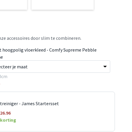
ze accessoires door slim te combineren.
t hoogpolig vloerkleed - Comfy Supreme Pebble
me
0cm
5
jtreiniger - James Startersset
26.96
korting