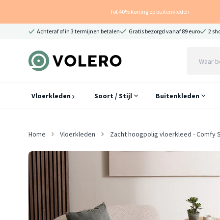
Tot 40% korting op buitenkleden
Achteraf of in 3 termijnen betalen
Gratis bezorgd vanaf 89 euro
2 sh
Vloerkleden
Soort / Stijl
Buitenkleden
Home
Vloerkleden
Zacht hoogpolig vloerkleed - Comfy