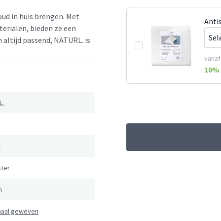
oud in huis brengen. Met
Anti
erialen, bieden ze een
en altijd passend, NATURL. is
vanaf
10
% 
L.
e
ster
n
naal geweven