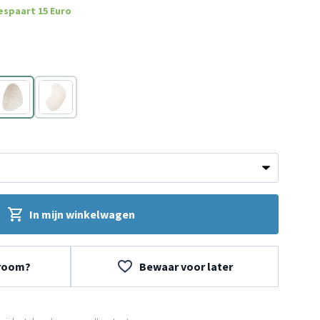
espaart 15 Euro
Crème
Crème
In mijn winkelwagen
wroom?
Bewaar voor later