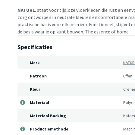
NATURL.
staat voor tijdloze vloerkleden die rust en eenv
zorg ontworpen in neutrale kleuren en comfortabele mat
praktische basis voor elk interieur. Functioneel, stijlvol 
de basis waar je op kunt bouwen. The essence of home.
Specificaties
Merk
NATUR
Patroon
Effen
Kleur
Crèm
Materiaal
Polye
Materiaal Backing
Katoe
Productiemethode
Machi