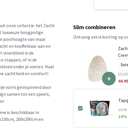
uit onze collectie: het Zacht
Slim combineren
t luxueuze hoogpolige
Ontvang extra korting op on
een poolhoogte van maar
acht en knuffelbaar aan en
Zach
t vloerkleed in de
Cre
e stappen, of in de
kleed onder je voeten. Haal
me zachtheid en comfort!
60x8
+
44.9
ije vorm geïnspireerd door
sign samen tot een speels,
Tapi
ur.
29.95
e is beschikbaar in
10
% 
0x230cm, 200x290cm en