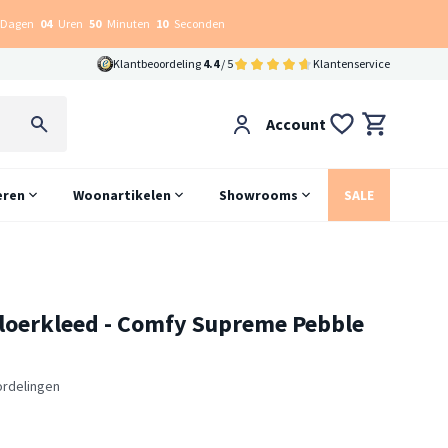
Dagen
04
Uren
50
Minuten
09
Seconden
Klantbeoordeling
4.4
/ 5
Klantenservice
Account
eren
Woonartikelen
Showrooms
SALE
vloerkleed - Comfy Supreme Pebble
ordelingen