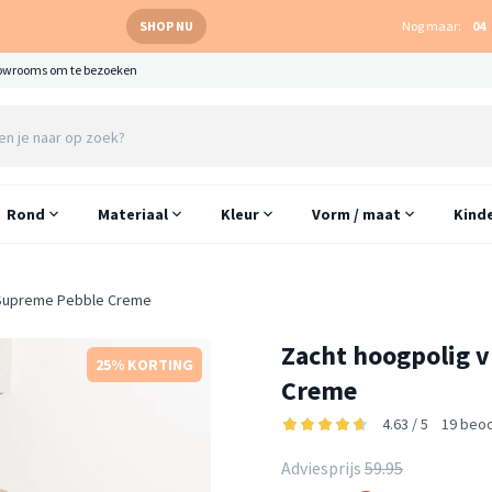
SHOP NU
Nog maar:
04
owrooms om te bezoeken
Rond
Materiaal
Kleur
Vorm / maat
Kind
 Supreme Pebble Creme
Zacht hoogpolig 
25% KORTING
Creme
4.63 / 5
19 beo
Adviesprijs
59.95