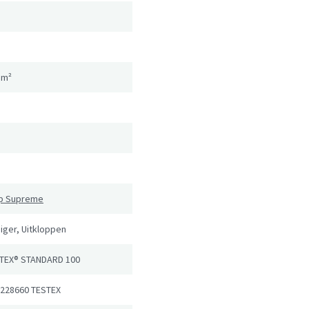
gm²
n
ip Supreme
iger, Uitkloppen
TEX® STANDARD 100
 228660 TESTEX