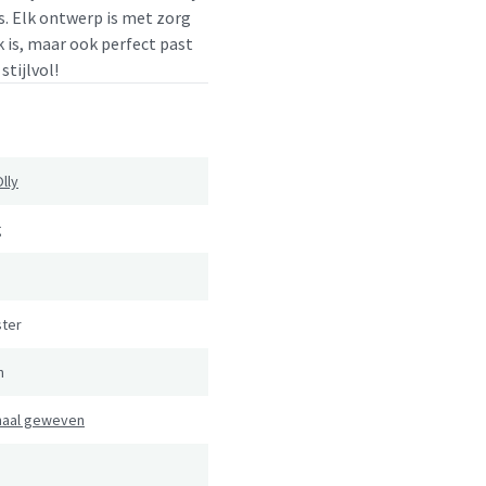
s. Elk ontwerp is met zorg
k is, maar ook perfect past
stijlvol!
Olly
g
ster
n
naal geweven