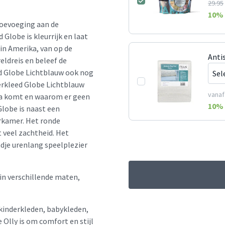
29.95
10
% 
toevoeging aan de
lobe is kleurrijk en laat
 in Amerika, van op de
Antis
eldreis en beleef de
ed Globe Lichtblauw ook nog
erkleed Globe Lichtblauw
vanaf
ica komt en waarom er geen
10
% 
Globe is naast een
rkamer. Het ronde
 veel zachtheid. Het
dje urenlang speelplezier
in verschillende maten,
kinderkleden, babykleden,
Olly is om comfort en stijl