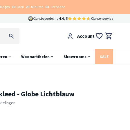
Dagen
10
Uren
23
Minuten
02
Seconden
Klantbeoordeling
4.4
/ 5
Klantenservice
Account
eren
Woonartikelen
Showrooms
SALE
leed - Globe Lichtblauw
rdelingen