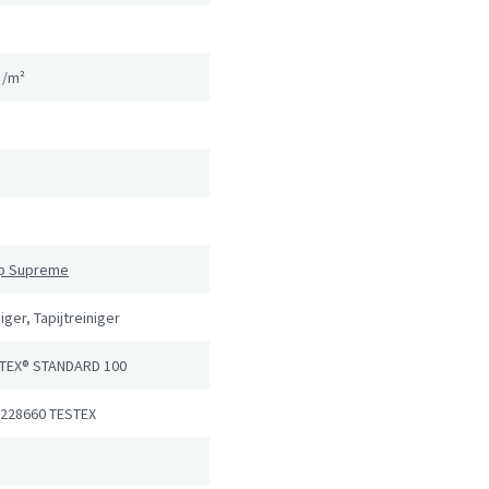
g/m²
n
ip Supreme
iger, Tapijtreiniger
TEX® STANDARD 100
 228660 TESTEX