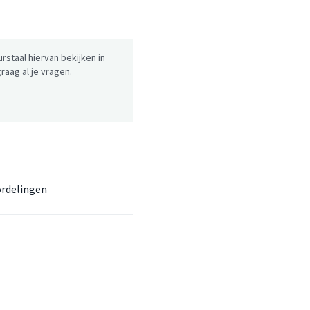
urstaal hiervan bekijken in
aag al je vragen.
rdelingen