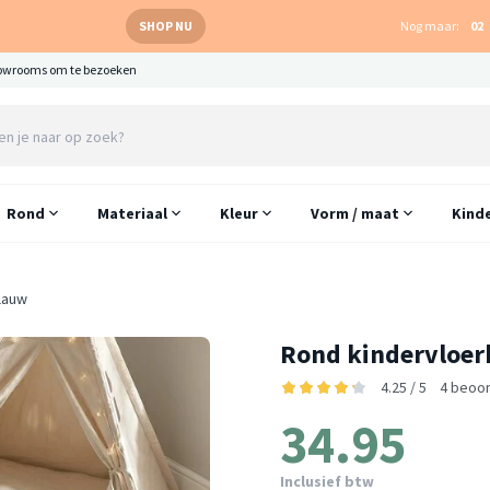
SHOP NU
Nog maar:
02
owrooms om te bezoeken
Rond
Materiaal
Kleur
Vorm / maat
Kind
lauw
Rond kindervloerk
4.25 / 5
4 beoo
34.95
Inclusief btw