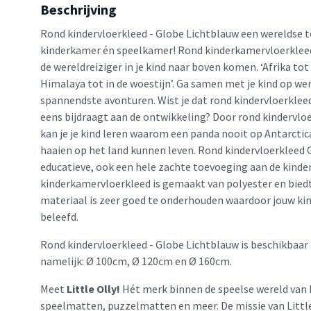
Beschrijving
Rond kindervloerkleed - Globe Lichtblauw een wereldse 
kinderkamer én speelkamer! Rond kinderkamervloerkleed G
de wereldreiziger in je kind naar boven komen. ‘Afrika tot
Himalaya tot in de woestijn’. Ga samen met je kind op wer
spannendste avonturen. Wist je dat rond kindervloerkle
eens bijdraagt aan de ontwikkeling? Door rond kindervlo
kan je je kind leren waarom een panda nooit op Antarct
haaien op het land kunnen leven. Rond kindervloerkleed 
educatieve, ook een hele zachte toevoeging aan de kinde
kinderkamervloerkleed is gemaakt van polyester en biedt
materiaal is zeer goed te onderhouden waardoor jouw kin
beleefd.
Rond kindervloerkleed - Globe Lichtblauw is beschikbaar 
namelijk: Ø 100cm, Ø 120cm en Ø 160cm.
Meet
Little Olly!
Hét merk binnen de speelse wereld van 
speelmatten, puzzelmatten en meer. De missie van Little 