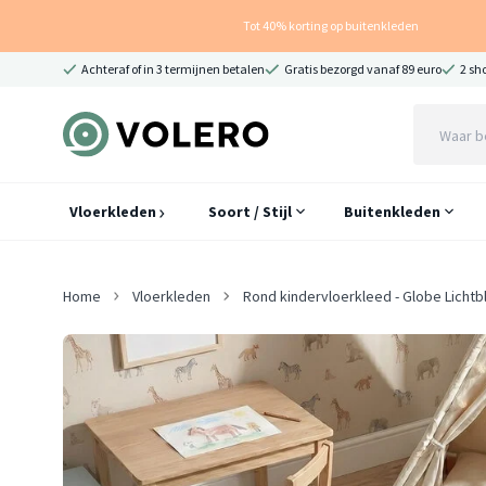
Tot 40% korting op buitenkleden
Achteraf of in 3 termijnen betalen
Gratis bezorgd vanaf 89 euro
2 sh
Vloerkleden
Soort / Stijl
Buitenkleden
Home
Vloerkleden
Rond kindervloerkleed - Globe Lichtb