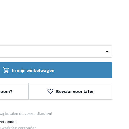
In mijn winkelwagen
wroom?
Bewaar voor later
wij betalen de verzendkosten!
 verzonden
e werkdag verzonden