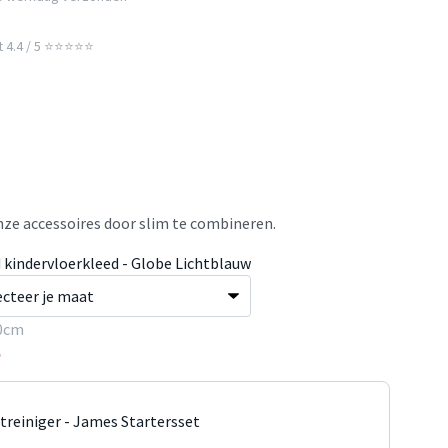
t 4.4 / 5 ⭐⭐⭐⭐⭐
ze accessoires door slim te combineren.
 kindervloerkleed - Globe Lichtblauw
0cm
5
jtreiniger - James Startersset