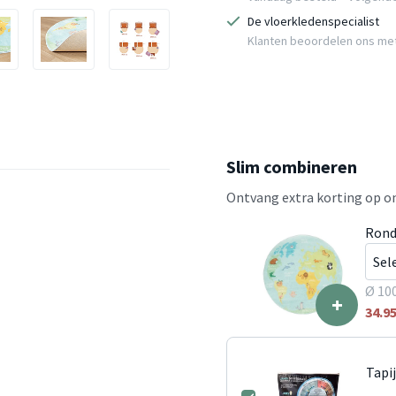
De vloerkledenspecialist
Klanten beoordelen ons me
Slim combineren
Ontvang extra korting op on
Rond
Ø 10
+
34.9
Tapi