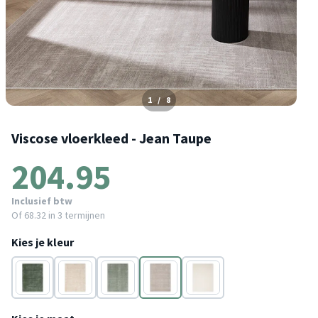
1
/
8
Viscose vloerkleed - Jean Taupe
204.95
Inclusief btw
Of
68.32
in 3 termijnen
Kies je kleur
Donkergroen
Beige
Mintgroen
Taupe
Wit