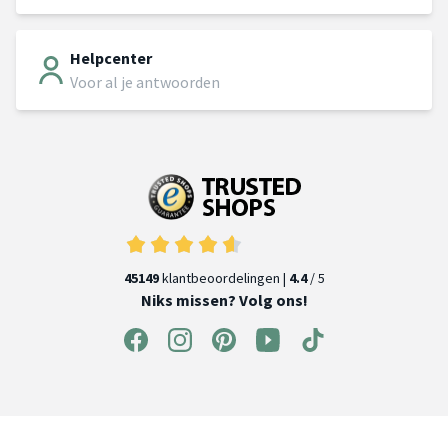
Helpcenter
Voor al je antwoorden
45149
klantbeoordelingen |
4.4
/ 5
Niks missen? Volg ons!