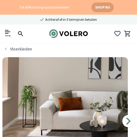
Tot 40% korting op buitenkleden
SHOP NU
Achteraf of in 3 termijnen betalen
menu
Vloerkleden