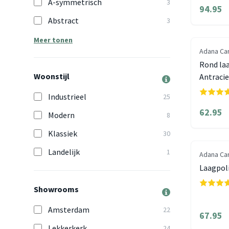
A-symmetrisch
3
94.95
Abstract
3
Meer tonen
Adana Ca
Rond laa
Woonstijl
Antracie
Industrieel
25
62.95
Modern
8
Klassiek
30
Landelijk
1
Adana Ca
Laagpoli
Showrooms
Amsterdam
22
67.95
Lekkerkerk
24