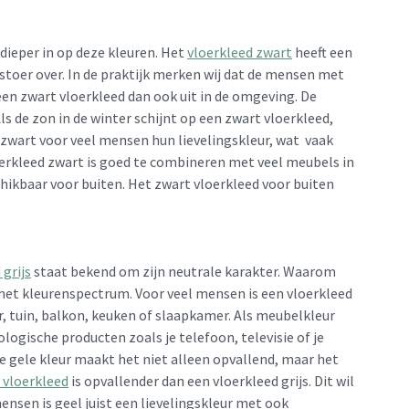
dieper in op deze kleuren. Het
vloerkleed zwart
heeft een
toer over. In de praktijk merken wij dat de mensen met
een zwart vloerkleed dan ook uit in de omgeving. De
ls de zon in de winter schijnt op een zwart vloerkleed,
r zwart voor veel mensen hun lievelingskleur, wat vaak
oerkleed zwart is goed te combineren met veel meubels in
hikbaar voor buiten. Het zwart vloerkleed voor buiten
 grijs
staat bekend om zijn neutrale karakter. Waarom
n het kleurenspectrum. Voor veel mensen is een vloerkleed
, tuin, balkon, keuken of slaapkamer. Als meubelkleur
nologische producten zoals je telefoon, televisie of je
De gele kleur maakt het niet alleen opvallend, maar het
 vloerkleed
is opvallender dan een vloerkleed grijs. Dit wil
ensen is geel juist een lievelingskleur met ook