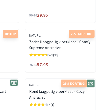
29.95
39.95
OP=OP
25% KORTING
NATURL.
Zacht Hoogpolig vloerkleed - Comfy
Supreme Antraciet
4.9
(30)
57.95
76.95
25% KORTING
NATURL.
wart
Rond laagpolig vloerkleed - Cozy
Antraciet
4
(1)