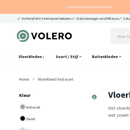
Tot 40% korting op buitenkleden
Achteraf of in 3 termijnen betalen
Gratis bezorgd vanaf 89 euro
2 sh
Vloerkleden
Soort / Stijl
Buitenkleden
Home
Vloerkleed Antraciet
Vloer
Kleur
Antraciet
Het vloerkl
wat zowel c
Zwart