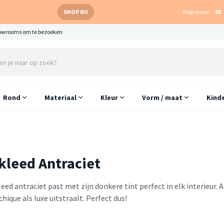
SHOP NU
Nog maar:
03
owrooms om te bezoeken
Rond
Materiaal
Kleur
Vorm / maat
Kind
kleed Antraciet
eed antraciet past met zijn donkere tint perfect in elk interieur
hique als luxe uitstraalt. Perfect dus!