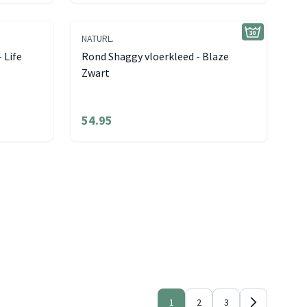
NATURL.
 Life
Rond Shaggy vloerkleed - Blaze
Zwart
54.95
1
2
3