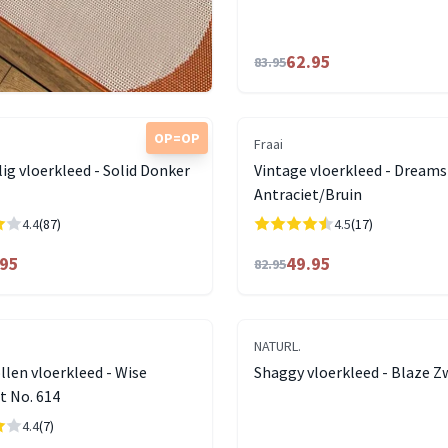
62.95
83.95
OP=OP
Fraai
g vloerkleed - Solid Donker
Vintage vloerkleed - Dreams
Antraciet/Bruin
4.4
(87)
4.5
(17)
.95
49.95
82.95
NATURL.
len vloerkleed - Wise
Shaggy vloerkleed - Blaze Z
t No. 614
4.4
(7)