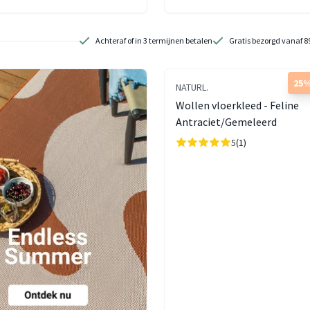
Achteraf of in 3 termijnen betalen
Gratis bezorgd vanaf 8
25%
NATURL.
Wollen vloerkleed - Feline
Antraciet/Gemeleerd
5
(1)