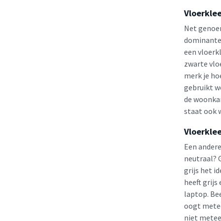
Vloerklee
Net genoem
dominante 
een vloerk
zwarte vloe
merk je ho
gebruikt w
de woonkam
staat ook 
Vloerkle
Een andere 
neutraal? G
grijs het 
heeft grijs
laptop. Bee
oogt metee
niet metee