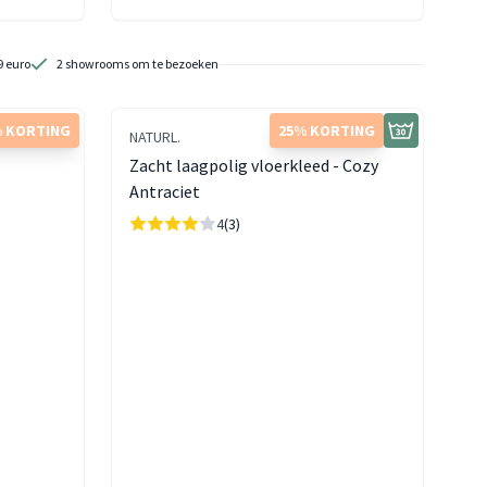
9 euro
2 showrooms om te bezoeken
 KORTING
25% KORTING
NATURL.
Zacht laagpolig vloerkleed - Cozy
Antraciet
4
(3)