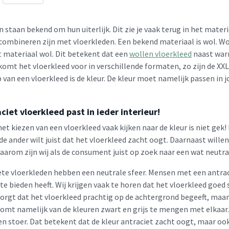
 staan bekend om hun uiterlijk. Dit zie je vaak terug in het materi
 combineren zijn met vloerkleden. Een bekend materiaal is wol. W
t materiaal wol. Dit betekent dat een
wollen vloerkleed
naast war
komt het vloerkleed voor in verschillende formaten, zo zijn de XX
van een vloerkleed is de kleur. De kleur moet namelijk passen in j
ciet vloerkleed past in ieder interieur!
het kiezen van een vloerkleed vaak kijken naar de kleur is niet gek! 
de ander wilt juist dat het vloerkleed zacht oogt. Daarnaast wille
aarom zijn wij als de consument juist op zoek naar een wat neutra
ete vloerkleden hebben een neutrale sfeer. Mensen met een antraci
te bieden heeft. Wij krijgen vaak te horen dat het vloerkleed goe
zorgt dat het vloerkleed prachtig op de achtergrond begeeft, maar 
omt namelijk van de kleuren zwart en grijs te mengen met elkaar. G
n stoer. Dat betekent dat de kleur antraciet zacht oogt, maar oo