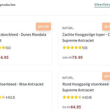
Sfeerfoto
producten
OP=OP
25%
NATURL.
tdoorkleed - Dunes Mandala
Zachte Hoogpolige loper - 
t
Supreme Antraciet
5
(1)
5
(3)
4.95
79.95
106.95
25%
NATURL.
loerkleed - Wise Antraciet
Rond Hoogpolig vloerkleed 
Supreme Antraciet
4.8
(12)
4.8
(10)
44.95
59.95