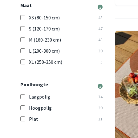
Maat
XS (80-150 cm)
48
S (120-170 cm)
47
M (160-230 cm)
48
L (200-300 cm)
30
XL (250-350 cm)
5
Poolhoogte
Laagpolig
14
Hoogpolig
39
Plat
11