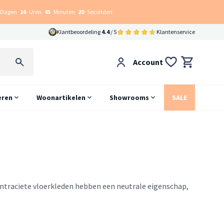
Dagen
16
Uren
45
Minuten
19
Seconden
Klantbeoordeling
4.4
/ 5
Klantenservice
Account
eren
Woonartikelen
Showrooms
SALE
. Antraciete vloerkleden hebben een neutrale eigenschap,