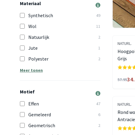
Materiaal
Synthetisch
49
Wol
11
Natuurlijk
2
NATURL.
Jute
1
Hoogpoli
Grijs
Polyester
2
Meer tonen
34
57.95
Motief
Effen
47
NATURL.
Rond wol
Gemeleerd
6
Antracie
Geometrisch
2