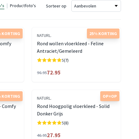
's
Productfoto's
Sorteer op
 KORTING
25% KORTING
NATURL.
Comfy
Rond wollen vloerkleed - Feline
Antraciet/Gemeleerd
5
(7)
72.95
96.95
 KORTING
OP=OP
NATURL.
- Comfy
Rond Hoogpolig vloerkleed - Solid
Donker Grijs
5
(8)
27.95
46.95