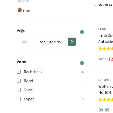
Grijs
1
-
25
van
67
Bruin
Fraai
Prijs
In- & Ou
Antracie
tot
12
207.95
Vorm
Rechthoek
38
NATURL.
Rond
21
Wollen v
Ovaal
1
No. 614
Loper
5
99.95