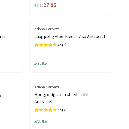
27.95
36.95
Adana Carpets
rijs
Laagpolig vloerkleed - Asa Antraciet
4.5
(2)
57.95
Adana Carpets
y
Hoogpolig vloerkleed - Life
Antraciet
4.5
(28)
52.95