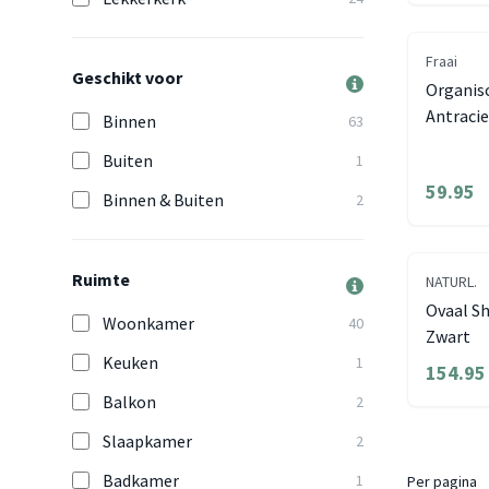
Fraai
Geschikt voor
Organisc
Antracie
Binnen
63
Buiten
1
59.95
Binnen & Buiten
2
Ruimte
NATURL.
Ovaal Sh
Woonkamer
40
Zwart
Keuken
1
154.95
Balkon
2
Slaapkamer
2
Badkamer
1
Per pagina