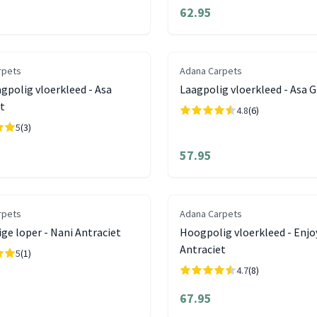
62.95
rpets
Adana Carpets
gpolig vloerkleed - Asa
Laagpolig vloerkleed - Asa G
t
4.8
(6)
5
(3)
57.95
rpets
Adana Carpets
ge loper - Nani Antraciet
Hoogpolig vloerkleed - Enjo
Antraciet
5
(1)
4.7
(8)
67.95