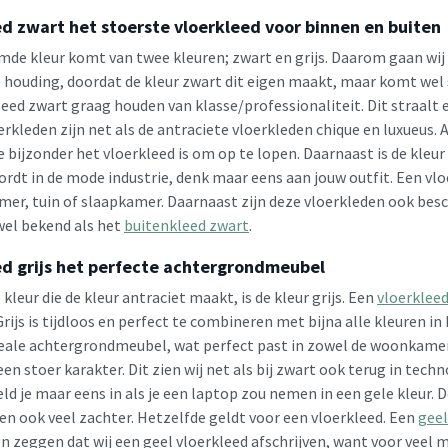
d zwart het stoerste vloerkleed voor binnen en buiten
de kleur komt van twee kleuren; zwart en grijs. Daarom gaan wij 
houding, doordat de kleur zwart dit eigen maakt, maar komt wel s
leed zwart graag houden van klasse/professionaliteit. Dit straalt 
rkleden zijn net als de antraciete vloerkleden chique en luxueus. A
e bijzonder het vloerkleed is om op te lopen. Daarnaast is de kleu
ordt in de mode industrie, denk maar eens aan jouw outfit. Een vl
er, tuin of slaapkamer. Daarnaast zijn deze vloerkleden ook besc
wel bekend als het
buitenkleed zwart
.
ed grijs het perfecte achtergrondmeubel
kleur die de kleur antraciet maakt, is de kleur grijs. Een
vloerkleed
rijs is tijdloos en perfect te combineren met bijna alle kleuren i
ideale achtergrondmeubel, wat perfect past in zowel de woonkamer
 een stoer karakter. Dit zien wij net als bij zwart ook terug in tech
ld je maar eens in als je een laptop zou nemen in een gele kleur. 
n ook veel zachter. Hetzelfde geldt voor een vloerkleed. Een
geel
n zeggen dat wij een geel vloerkleed afschrijven, want voor veel m