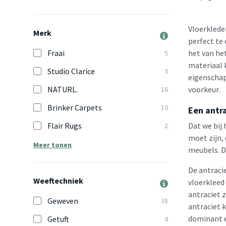
Vloerkleden
Merk
perfect te
Fraai
het van he
5
materiaal 
Studio Clarice
3
eigenschap 
NATURL.
voorkeur.
16
Brinker Carpets
10
Een antra
Flair Rugs
Dat we bij 
2
moet zijn, 
Meer tonen
meubels. D
De antraci
Weeftechniek
vloerkleed 
antraciet 
Geweven
38
antraciet k
dominant e
Getuft
4