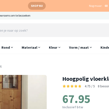
SHOP NU
Nog maar:
03
owrooms om te bezoeken
Rond
Materiaal
Kleur
Vorm / maat
Kind
t
Hoogpolig vloerkl
4.75 / 5
8 beoo
67.95
Inclusief btw