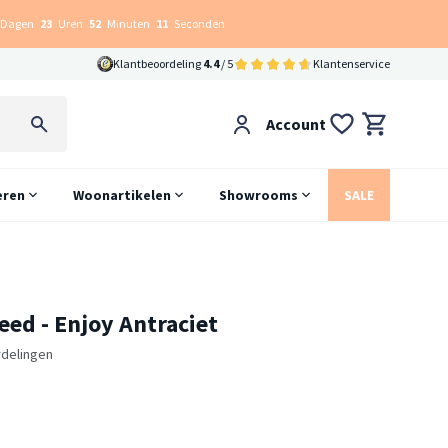
Dagen
23
Uren
52
Minuten
10
Seconden
Klantbeoordeling
4.4
/ 5
Klantenservice
Account
eren
Woonartikelen
Showrooms
SALE
eed - Enjoy Antraciet
rdelingen