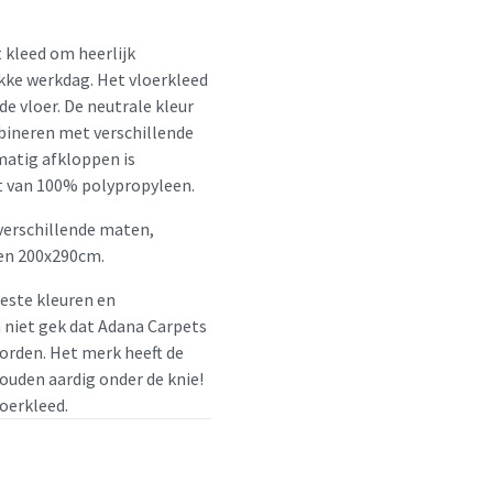
 kleed om heerlijk
ukke werkdag. Het vloerkleed
de vloer. De neutrale kleur
bineren met verschillende
matig afkloppen is
t van 100% polypropyleen.
 verschillende maten,
en 200x290cm.
beste kleuren en
m niet gek dat Adana Carpets
orden. Het merk heeft de
houden aardig onder de knie!
loerkleed.