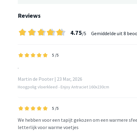
Reviews
4.75
/5
Gemiddelde uit
8 beoo
5
/5
.
Martin de Pooter | 23 Mar, 2026
Hoogpolig vloerkleed - Enjoy Antraciet 160x230cm
5
/5
We hebben voor een tapijt gekozen om een warmere sfeer
letterlijk voor warme voetjes