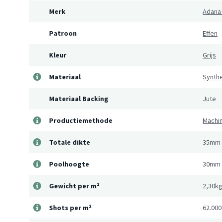
Merk
Adana
Patroon
Effen
Kleur
Grijs
Materiaal
Synthe
Materiaal Backing
Jute
Productiemethode
Machi
Totale dikte
35mm
Poolhoogte
30mm
Gewicht per m²
2,30k
Shots per m²
62.000