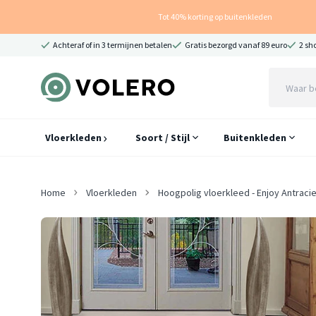
Tot 40% korting op buitenkleden
Achteraf of in 3 termijnen betalen
Gratis bezorgd vanaf 89 euro
2 sh
Vloerkleden
Soort / Stijl
Buitenkleden
Home
Vloerkleden
Hoogpolig vloerkleed - Enjoy Antracie