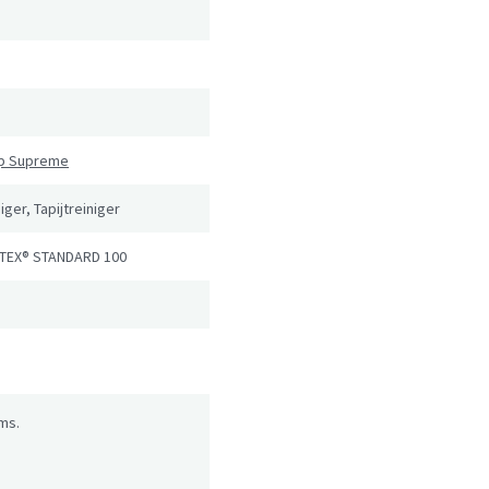
n
ip Supreme
iger, Tapijtreiniger
TEX® STANDARD 100
ms.