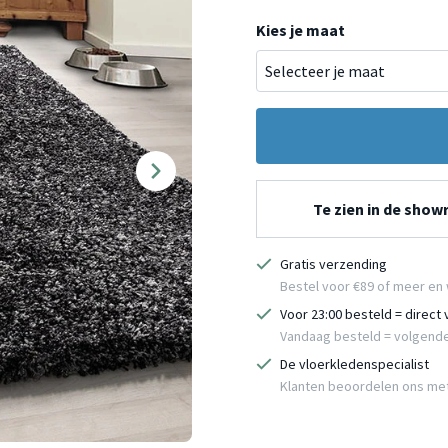
Kies je maat
Te zien in de sho
Gratis verzending
Bestel voor €89 of meer en 
Voor 23:00 besteld = direct
Vandaag besteld = volgend
De vloerkledenspecialist
Klanten beoordelen ons me