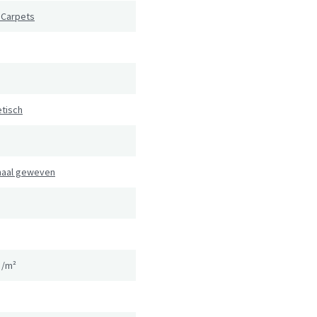
 Carpets
tisch
naal geweven
g/m²