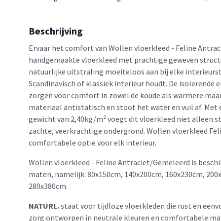
Beschrijving
Ervaar het comfort van Wollen vloerkleed - Feline Antra
handgemaakte vloerkleed met prachtige geweven structuu
natuurlijke uitstraling moeiteloos aan bij elke interieursti
Scandinavisch of klassiek interieur houdt. De isolerende
zorgen voor comfort in zowel de koude als warmere maan
materiaal antistatisch en stoot het water en vuil af. Me
gewicht van 2,40kg/m² voegt dit vloerkleed niet alleen st
zachte, veerkrachtige ondergrond. Wollen vloerkleed Fel
comfortabele optie voor elk interieur.
Wollen vloerkleed - Feline Antraciet/Gemeleerd is beschi
maten, namelijk: 80x150cm, 140x200cm, 160x230cm, 200
280x380cm.
NATURL.
staat voor tijdloze vloerkleden die rust en eenv
zorg ontworpen in neutrale kleuren en comfortabele mat