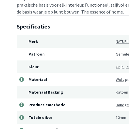
praktische basis voor elk interieur. Functioneel, stijlvol 
de basis waar je op kunt bouwen. The essence of home.
Specificaties
Merk
NATURL
Patroon
Gemele
Kleur
Grijs
,
a
Materiaal
Wol
,
po
Materiaal Backing
Katoen
Productiemethode
Handg
Totale dikte
10mm