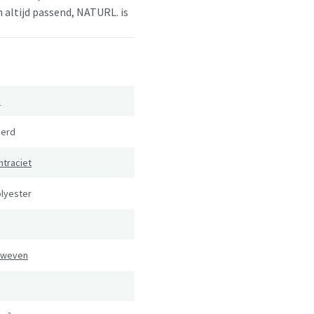
en altijd passend, NATURL. is
.
erd
ntraciet
lyester
eweven