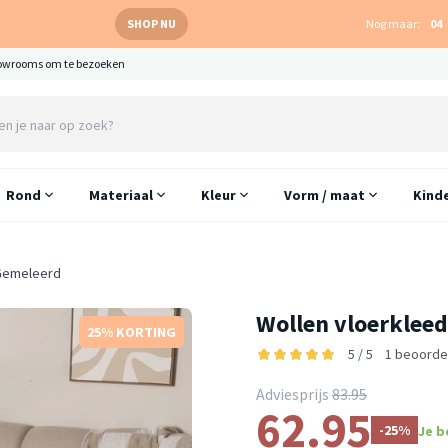
SHOP NU
Nog maar:
04
owrooms om te bezoeken
Rond
Materiaal
Kleur
Vorm / maat
Kind
/Gemeleerd
Wollen vloerkleed
25% KORTING
5 / 5
1 beoorde
Adviesprijs
83.95
62.95
-25%
Je b