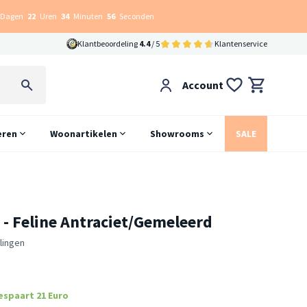
Dagen
22
Uren
34
Minuten
55
Seconden
Klantbeoordeling
4.4
/ 5
Klantenservice
Account
eren
Woonartikelen
Showrooms
SALE
 - Feline Antraciet/Gemeleerd
lingen
espaart 21 Euro