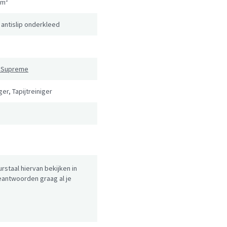
/m²
 antislip onderkleed
p Supreme
er, Tapijtreiniger
urstaal hiervan bekijken in
antwoorden graag al je