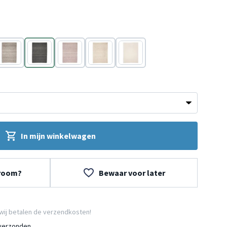
Bruin
Antraciet
Oranje
Wit
Wit
In mijn winkelwagen
wroom?
Bewaar voor later
wij betalen de verzendkosten!
 verzonden