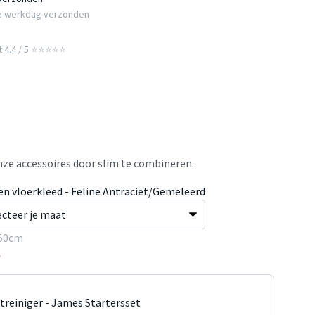
e werkdag verzonden
t 4.4 / 5 ⭐⭐⭐⭐⭐
ze accessoires door slim te combineren.
en vloerkleed - Feline Antraciet/Gemeleerd
50cm
5
jtreiniger - James Startersset