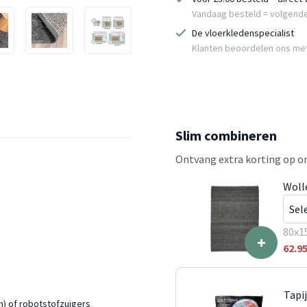
Vandaag besteld = volgend
De vloerkledenspecialist
Klanten beoordelen ons me
Slim combineren
Ontvang extra korting op on
Woll
80x1
+
62.9
Tapi
n) of robotstofzuigers