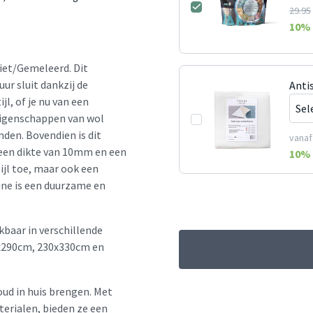
29.95
10
% 
ciet/Gemeleerd. Dit
r sluit dankzij de
Anti
jl, of je nu van een
 eigenschappen van wol
den. Bovendien is dit
vanaf
t een dikte van 10mm en een
10
% 
ijl toe, maar ook een
ine is een duurzame en
kbaar in verschillende
x290cm, 230x330cm en
oud in huis brengen. Met
erialen, bieden ze een