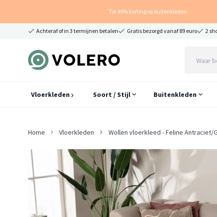
Tot 40% korting op buitenkleden
Achteraf of in 3 termijnen betalen
Gratis bezorgd vanaf 89 euro
2 sh
Vloerkleden
Soort / Stijl
Buitenkleden
Home
Vloerkleden
Wollen vloerkleed - Feline Antraciet