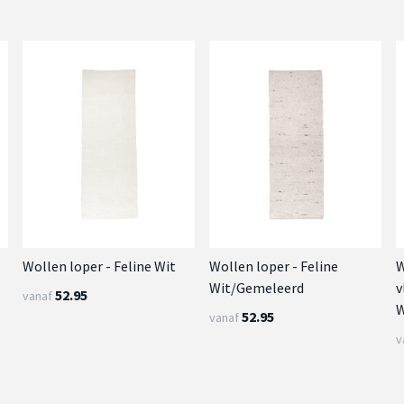
Wollen loper - Feline Wit
Wollen loper - Feline
W
Wit/Gemeleerd
v
52.95
vanaf
W
52.95
vanaf
v