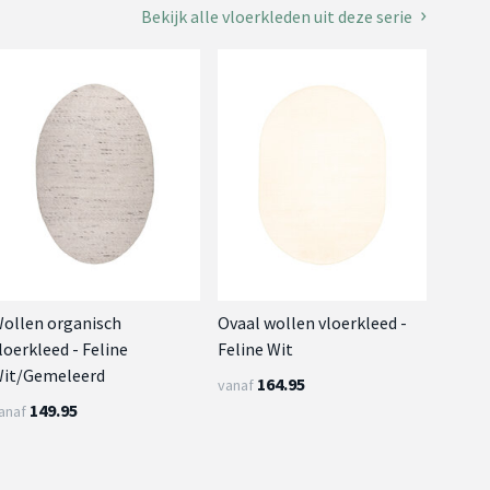
Bekijk alle vloerkleden uit deze serie
ollen organisch
Ovaal wollen vloerkleed -
loerkleed - Feline
Feline Wit
it/Gemeleerd
164.95
vanaf
149.95
anaf