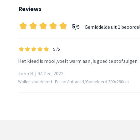
Reviews
5
/5
Gemiddelde uit
1 beoorde
5
/5
Het kleed is mooi ,voelt warm aan ,is goed te stofzuigen
John R. | 04 Dec, 2022
Wollen vloerkleed - Feline Antraciet/Gemeleerd 200x290cm