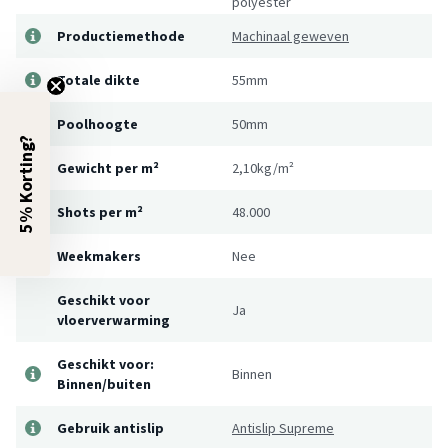
polyester
Productiemethode
Machinaal geweven
Totale dikte
55mm
Poolhoogte
50mm
5% Korting?
Gewicht per m²
2,10kg/m²
Shots per m²
48.000
Weekmakers
Nee
Geschikt voor
Ja
vloerverwarming
Geschikt voor:
Binnen
Binnen/buiten
Gebruik antislip
Antislip Supreme