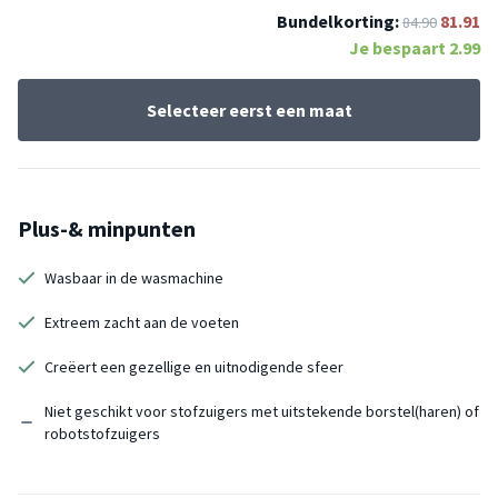
Bundelkorting:
81.91
84.90
Je bespaart
2.99
Selecteer eerst een maat
Plus-& minpunten
Wasbaar in de wasmachine
Extreem zacht aan de voeten
Creëert een gezellige en uitnodigende sfeer
Niet geschikt voor stofzuigers met uitstekende borstel(haren) of
robotstofzuigers