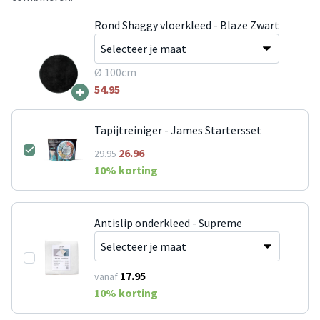
Rond Shaggy vloerkleed - Blaze Zwart
Ø 100cm
+
54.95
Tapijtreiniger - James Startersset
26.96
29.95
10
% korting
Antislip onderkleed - Supreme
17.95
vanaf
10
% korting