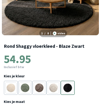
1
/
8
video
Rond Shaggy vloerkleed - Blaze Zwart
54.95
Inclusief btw
Kies je kleur
beige
Groen
Taupe
Crème
Antraciet
Kies je maat