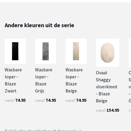
Andere kleuren uit de serie
Wasbare
Wasbare
Wasbare
Ovaal
O
loper -
loper -
loper -
Shaggy
Blaze
Blaze
Blaze
vloerkleed
v
Zwart
Grijs
Beige
- Blaze
-
74.95
74.95
74.95
Beige
vanaf
vanaf
vanaf
154.95
vanaf
v
Bekijk alle vloerkleden uit deze serie