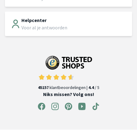
Helpcenter
Voor al je antwoorden
45157
klantbeoordelingen |
4.4
/ 5
Niks missen? Volg ons!