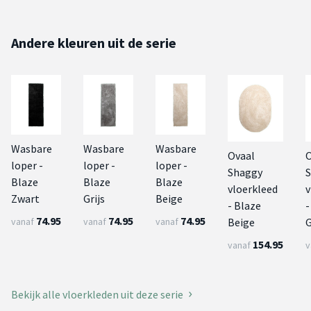
Andere kleuren uit de serie
Wasbare
Wasbare
Wasbare
Ovaal
O
loper -
loper -
loper -
Shaggy
Blaze
Blaze
Blaze
vloerkleed
v
Zwart
Grijs
Beige
- Blaze
-
74.95
74.95
74.95
Beige
vanaf
vanaf
vanaf
154.95
vanaf
v
Bekijk alle vloerkleden uit deze serie