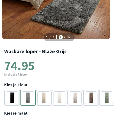
1
/
8
video
Wasbare loper - Blaze Grijs
74.95
Inclusief btw
Kies je kleur
Zwart
Grijs
Beige
Wit
Beige
Taupe
Groen
Kies je maat