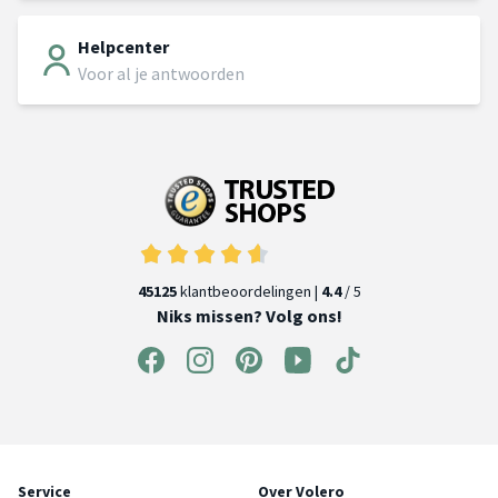
Helpcenter
Voor al je antwoorden
45125
klantbeoordelingen |
4.4
/ 5
Niks missen? Volg ons!
Service
Over Volero