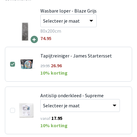
Wasbare loper - Blaze Grijs
80x200cm
+
74.95
Tapijtreiniger - James Startersset
26.96
29.95
10
% korting
Antislip onderkleed - Supreme
17.95
vanaf
10
% korting