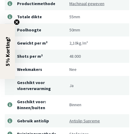
Productiemethode
Machinaal geweven
Totale dikte
55mm
Poolhoogte
50mm
5% Korting?
Gewicht per m²
2,10kg/m²
Shots per m²
48.000
Weekmakers
Nee
Geschikt voor
Ja
vloerverwarming
Geschikt voor:
Binnen
Binnen/buiten
Gebruik antislip
Antislip Supreme
Reinigingsmethode
Stofzuiger