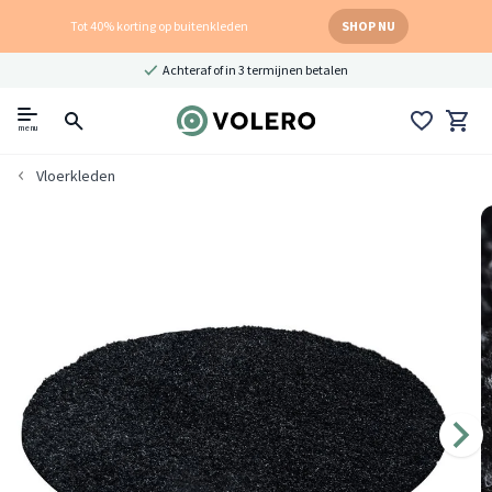
Tot 40% korting op buitenkleden
SHOP NU
Achteraf of in 3 termijnen betalen
menu
Vloerkleden