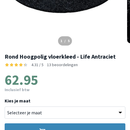
1
/
5
Rond Hoogpolig vloerkleed - Life Antraciet
4.31 / 5
13 beoordelingen
62.95
Inclusief btw
Kies je maat