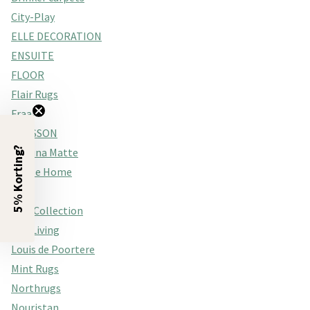
City-Play
ELLE DECORATION
ENSUITE
FLOOR
Flair Rugs
Fraai
GRASSON
5% Korting?
Hakuna Matte
Hanse Home
Kay
Kick Collection
Lifa Living
Louis de Poortere
Mint Rugs
Northrugs
Nouristan