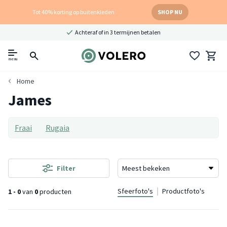
Tot 40% korting op buitenkleden
SHOP NU
Achteraf of in 3 termijnen betalen
menu
Home
James
Fraai
Rugaia
Filter
Sfeerfoto's
Productfoto's
1 - 0
van
0
producten