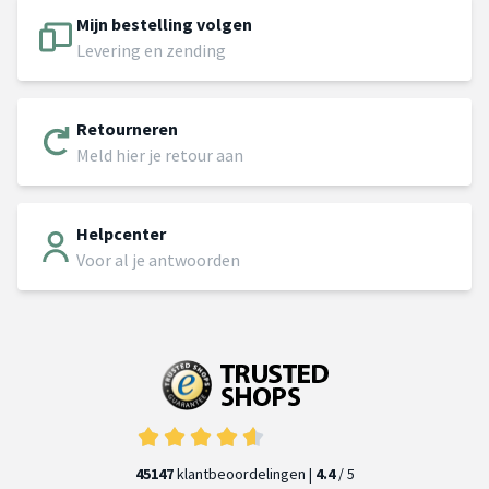
Mijn bestelling volgen
Levering en zending
Retourneren
Meld hier je retour aan
Helpcenter
Voor al je antwoorden
45147
klantbeoordelingen |
4.4
/ 5