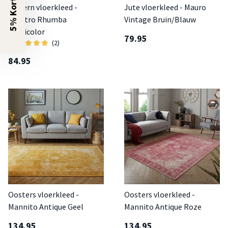
5% Korting?
Modern vloerkleed -
Jute vloerkleed - Mauro
Spectro Rhumba
Vintage Bruin/Blauw
Multicolor
79.95
(2)
84.95
Oosters vloerkleed -
Oosters vloerkleed -
Mannito Antique Geel
Mannito Antique Roze
134.95
134.95