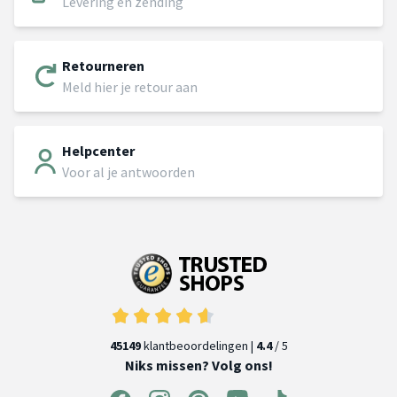
Levering en zending
Retourneren
Meld hier je retour aan
Helpcenter
Voor al je antwoorden
45149
klantbeoordelingen |
4.4
/ 5
Niks missen? Volg ons!