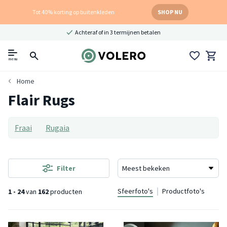
Tot 40% korting op buitenkleden
SHOP NU
Achteraf of in 3 termijnen betalen
menu
Home
Flair Rugs
Fraai
Rugaia
Filter
Sfeerfoto's
Productfoto's
1 - 24
van
162
producten