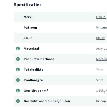
Specificaties
Merk
Flair R
Patroon
Vintage
Kleur
Blauw
Materiaal
Acryl
,
Productiemethode
Machin
Totale dikte
7mm
Poolhoogte
5mm
Gewicht per m²
1.30kg
Geschikt voor: Binnen/buiten
Binnen