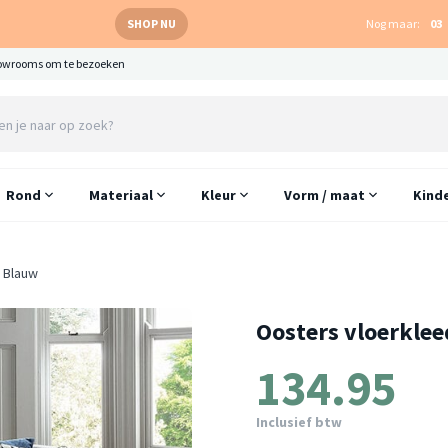
SHOP NU
Nog maar:
03
owrooms om te bezoeken
Rond
Materiaal
Kleur
Vorm / maat
Kind
e Blauw
Oosters vloerklee
134.95
Inclusief btw