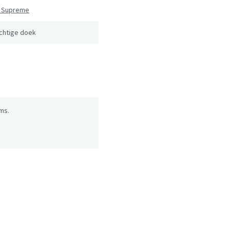
p Supreme
chtige doek
ms.