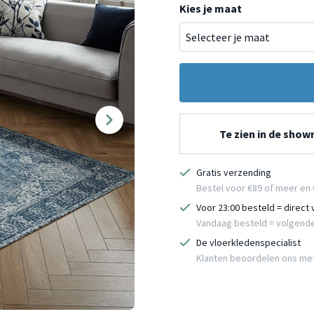
Kies je maat
Te zien in de sho
Gratis verzending
Bestel voor €89 of meer en 
Voor 23:00 besteld = direct
Vandaag besteld = volgend
De vloerkledenspecialist
Klanten beoordelen ons me