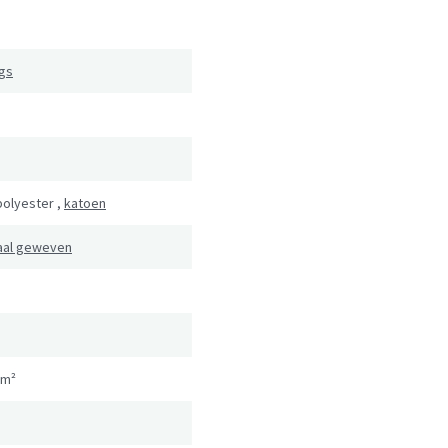
ugs
polyester
,
katoen
aal geweven
/m²