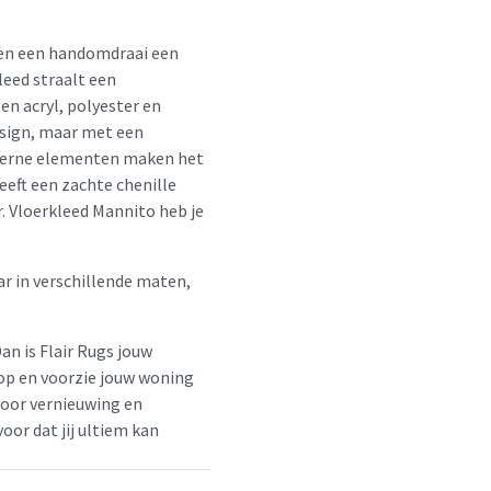
nen een handomdraai een
leed straalt een
en acryl, polyester en
design, maar met een
oderne elementen maken het
eeft een zachte chenille
. Vloerkleed Mannito heb je
r in verschillende maten,
an is Flair Rugs jouw
loop en voorzie jouw woning
voor vernieuwing en
oor dat jij ultiem kan