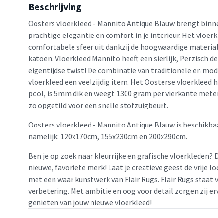
Beschrijving
Oosters vloerkleed - Mannito Antique Blauw brengt bin
prachtige elegantie en comfort in je interieur. Het vloerk
comfortabele sfeer uit dankzij de hoogwaardige material
katoen. Vloerkleed Mannito heeft een sierlijk, Perzisch 
eigentijdse twist! De combinatie van traditionele en m
vloerkleed een veelzijdig item. Het Oosterse vloerkleed h
pool, is 5mm dik en weegt 1300 gram per vierkante meter
zo opgetild voor een snelle stofzuigbeurt.
Oosters vloerkleed - Mannito Antique Blauw is beschikbaa
namelijk: 120x170cm, 155x230cm en 200x290cm.
Ben je op zoek naar kleurrijke en grafische vloerkleden? D
nieuwe, favoriete merk! Laat je creatieve geest de vrije 
met een waar kunstwerk van Flair Rugs. Flair Rugs staat 
verbetering. Met ambitie en oog voor detail zorgen zij erv
genieten van jouw nieuwe vloerkleed!