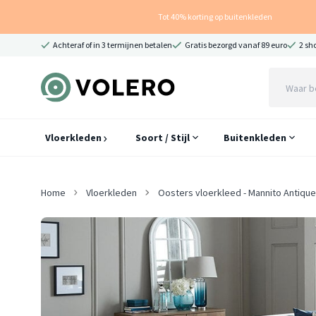
Tot 40% korting op buitenkleden
Achteraf of in 3 termijnen betalen
Gratis bezorgd vanaf 89 euro
2 sh
Vloerkleden
Soort / Stijl
Buitenkleden
Home
Vloerkleden
Oosters vloerkleed - Mannito Antiqu