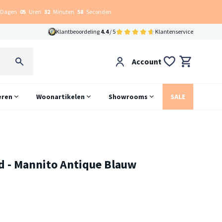
Dagen
05
Uren
32
Minuten
58
Seconden
Klantbeoordeling
4.4
/ 5
Klantenservice
Account
eren
Woonartikelen
Showrooms
SALE
d - Mannito Antique Blauw