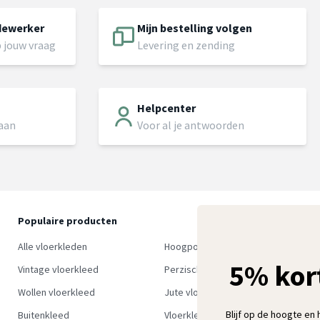
dewerker
Mijn bestelling volgen
 jouw vraag
Levering en zending
Helpcenter
 aan
Voor al je antwoorden
Populaire producten
O
S
Alle vloerkleden
Hoogpolig vloerkleed
w
5% kor
Vintage vloerkleed
Perzisch tapijt
Wollen vloerkleed
Jute vloerkleed
Blijf op de hoogte en 
Buitenkleed
Vloerkleed groen