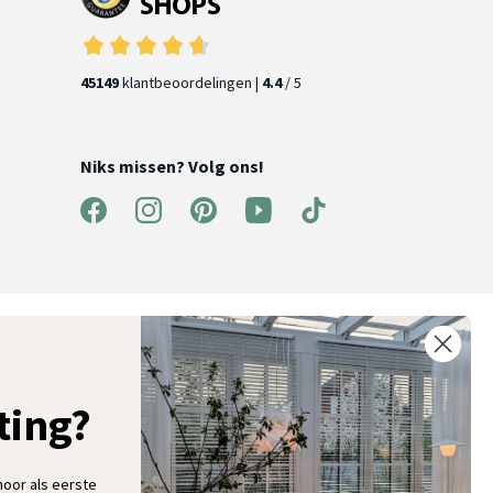
45149
klantbeoordelingen |
4.4
/ 5
Niks missen? Volg ons!
ntvang 5% korting op je eerste bestelling
chrijf je in voor onze nieuwsbrief en ontvang als eerste nieuwe
ooninspiratie, collecties en aanbiedingen
ting?
hoor als eerste