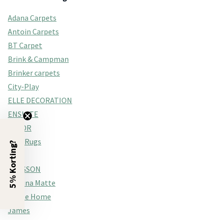
Adana Carpets
Antoin Carpets
BT Carpet
Brink & Campman
Brinker carpets
City-Play
ELLE DECORATION
ENSUITE
FLOOR
Flair Rugs
5% Korting?
Fraai
GRASSON
Hakuna Matte
Hanse Home
James