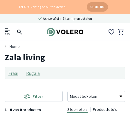
Tot 40% korting op buitenkleden
SHOP NU
Achteraf of in 3 termijnen betalen
menu
Home
Zala living
Fraai
Rugaia
Filter
Sfeerfoto's
Productfoto's
1 - 0
van
0
producten