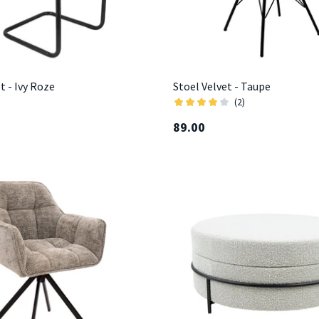
t - Ivy Roze
Stoel Velvet - Taupe
(2)
89.00