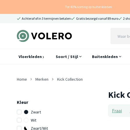
Tot 40% korting op buitenkleden
Achteraf of in 3 termijnen betalen
Gratis bezorgd vanaf 89 euro
2 sh
Vloerkleden
Soort / Stijl
Buitenkleden
Home
Merken
Kick Collection
Kick 
Kleur
Fraai
Zwart
Wit
Zwart/Wit