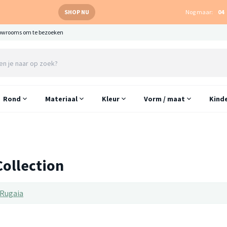
SHOP NU
Nog maar:
04
owrooms om te bezoeken
Rond
Materiaal
Kleur
Vorm / maat
Kind
Collection
Rugaia