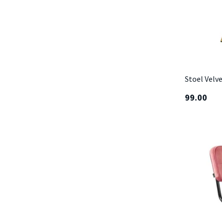
Stoel Velv
99.00