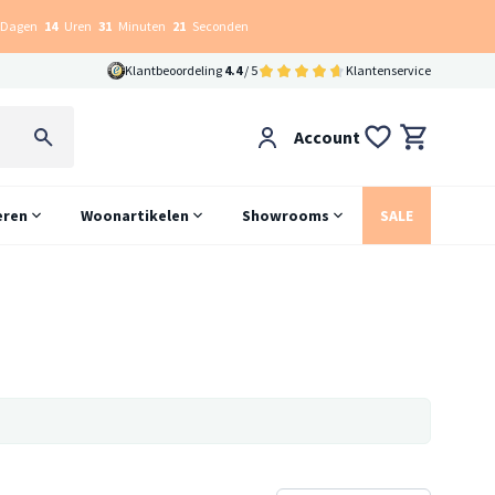
Dagen
14
Uren
31
Minuten
20
Seconden
Klantbeoordeling
4.4
/ 5
Klantenservice
Account
eren
Woonartikelen
Showrooms
SALE