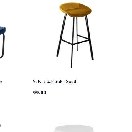
w
Velvet barkruk - Goud
99.00