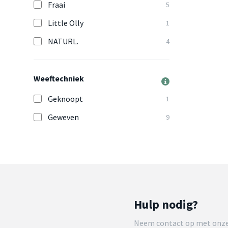
Fraai
5
Little Olly
1
NATURL.
4
Weeftechniek
Geknoopt
1
Geweven
9
Hulp nodig?
Neem contact op met onze