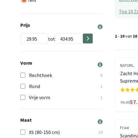
Terra
Top 10 Z
Prijs
1
-
10
van
10
tot
Vorm
NATURL.
Zacht H
Rechthoek
8
Suprem
Rond
1
Vrije vorm
1
57
76.95
Maat
Fraai
XS (80-150 cm)
10
Scandina