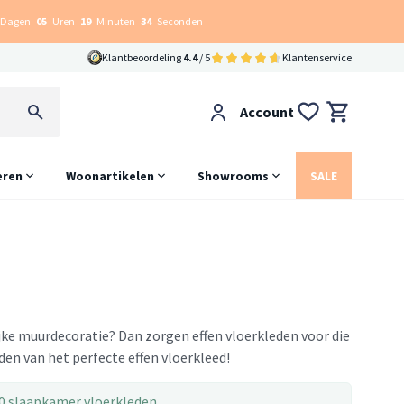
Dagen
05
Uren
19
Minuten
34
Seconden
Klantbeoordeling
4.4
/ 5
Klantenservice
Account
eren
Woonartikelen
Showrooms
SALE
ijke muurdecoratie? Dan zorgen effen vloerkleden voor die
den van het perfecte effen vloerkleed!
0 slaapkamer vloerkleden