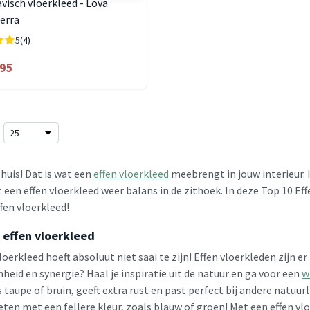
visch vloerkleed - Lova
erra
5
(4)
.95
n huis! Dat is wat een
effen vloerkleed
meebrengt in jouw interieur.
 een effen vloerkleed weer balans in de zithoek. In deze Top 10 Ef
fen vloerkleed!
 effen vloerkleed
loerkleed hoeft absoluut niet saai te zijn! Effen vloerkleden zijn e
heid en synergie? Haal je inspiratie uit de natuur en ga voor een
w
s taupe of bruin, geeft extra rust en past perfect bij andere natuur
ieten met een fellere kleur, zoals blauw of groen! Met een effen 