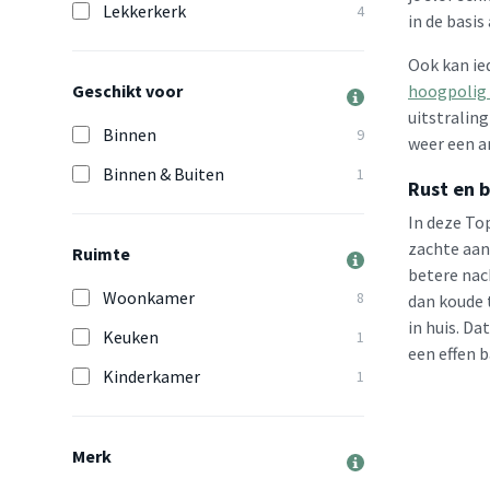
Lekkerkerk
4
in de basis
Ook kan ie
Geschikt voor
hoogpolig 
uitstralin
Binnen
9
weer een a
Binnen & Buiten
1
Rust en b
In deze Top
zachte aan
Ruimte
betere nac
Woonkamer
8
dan koude 
in huis. Da
Keuken
1
een effen 
Kinderkamer
1
Merk