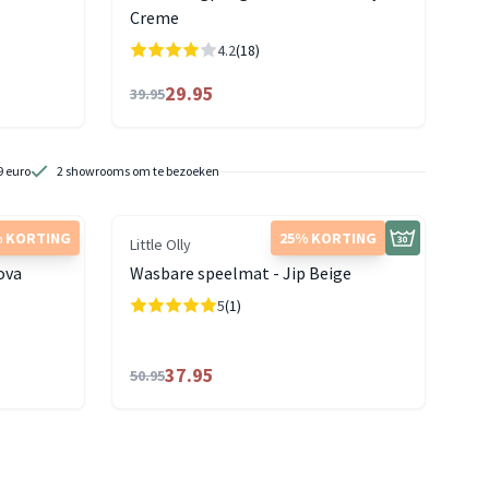
Creme
4.2
(18)
29.95
39.95
9 euro
2 showrooms om te bezoeken
 KORTING
25% KORTING
Little Olly
ova
Wasbare speelmat - Jip Beige
5
(1)
37.95
50.95