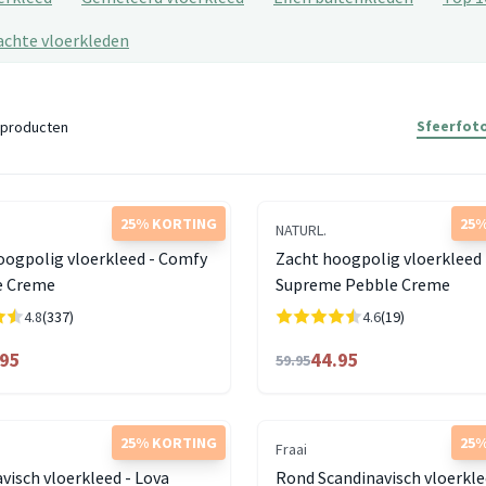
achte vloerkleden
Sfeerfoto
producten
25% KORTING
25%
NATURL.
oogpolig vloerkleed - Comfy
Zacht hoogpolig vloerkleed
e Creme
Supreme Pebble Creme
4.8
(337)
4.6
(19)
.95
44.95
59.95
25% KORTING
25%
Fraai
visch vloerkleed - Lova
Rond Scandinavisch vloerkle