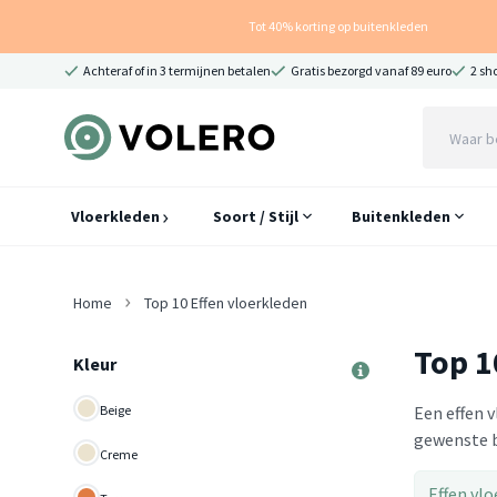
Tot 40% korting op buitenkleden
Achteraf of in 3 termijnen betalen
Gratis bezorgd vanaf 89 euro
2 sh
Vloerkleden
Soort / Stijl
Buitenkleden
Home
Top 10 Effen vloerkleden
Top 1
Kleur
Beige
Een effen 
gewenste b
Creme
Effen vlo