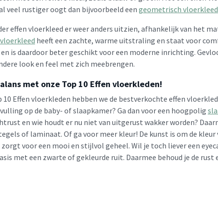
 al veel rustiger oogt dan bijvoorbeeld een
geometrisch vloerkleed
der effen vloerkleed er weer anders uitzien, afhankelijk van het 
vloerkleed
heeft een zachte, warme uitstraling en staat voor comf
g en is daardoor beter geschikt voor een moderne inrichting. Gevl
ndere look en feel met zich meebrengen.
alans met onze Top 10 Effen vloerkleden!
 10 Effen vloerkleden hebben we de bestverkochte effen vloerklede
vulling op de baby- of slaapkamer? Ga dan voor een hoogpolig
sl
htrust en wie houdt er nu niet van uitgerust wakker worden? Daa
tegels of laminaat. Of ga voor meer kleur! De kunst is om de kleur
t zorgt voor een mooi en stijlvol geheel. Wil je toch liever een eye
basis met een zwarte of gekleurde ruit. Daarmee behoud je de rust