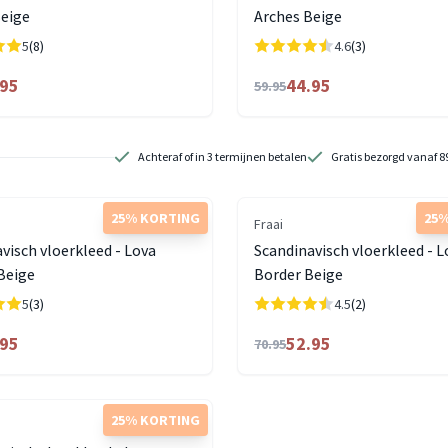
Beige
Arches Beige
5
(8)
4.6
(3)
.95
44.95
59.95
Achteraf of in 3 termijnen betalen
Gratis bezorgd vanaf 8
25% KORTING
25%
Fraai
visch vloerkleed - Lova
Scandinavisch vloerkleed - L
Beige
Border Beige
5
(3)
4.5
(2)
.95
52.95
70.95
25% KORTING