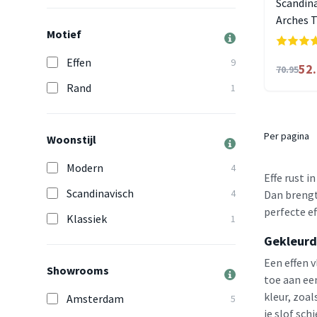
Scandina
Arches T
Motief
Effen
9
52
70.95
Rand
1
Per pagina
Woonstijl
Modern
4
Effe rust i
Scandinavisch
4
Dan brengt
perfecte ef
Klassiek
1
Gekleurd
Een effen v
Showrooms
toe aan een
kleur, zoal
Amsterdam
5
je slof sch