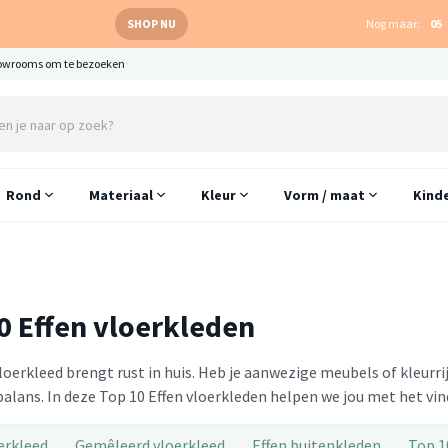
SHOP NU
Nog maar:
05
owrooms om te bezoeken
Rond
Materiaal
Kleur
Vorm / maat
Kind
0 Effen vloerkleden
vloerkleed brengt rust in huis. Heb je aanwezige meubels of kleurr
alans. In deze Top 10 Effen vloerkleden helpen we jou met het vin
erkleed
Gemêleerd vloerkleed
Effen buitenkleden
Top 1