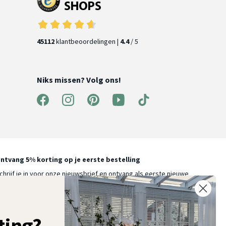
45112
klantbeoordelingen |
4.4
/ 5
Niks missen? Volg ons!
ntvang 5% korting op je eerste bestelling
chrijf je in voor onze nieuwsbrief en ontvang als eerste nieuwe
ooninspiratie, collecties en aanbiedingen
ting?