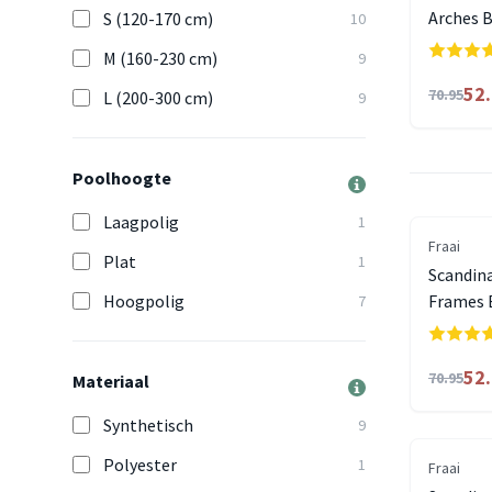
Arches 
S (120-170 cm)
10
M (160-230 cm)
9
52
70.95
L (200-300 cm)
9
Poolhoogte
Laagpolig
1
Fraai
Plat
1
Scandina
Hoogpolig
Frames 
7
52
70.95
Materiaal
Synthetisch
9
Polyester
1
Fraai