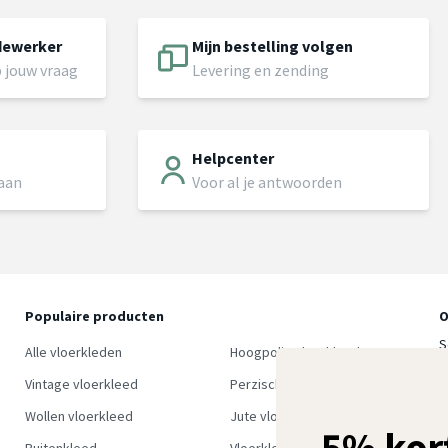
dewerker
Mijn bestelling volgen
 jouw vraag
Levering en zending
Helpcenter
 aan
Voor al je antwoorden
Populaire producten
O
S
Alle vloerkleden
Hoogpolig vloerkleed
w
Vintage vloerkleed
Perzisch tapijt
Wollen vloerkleed
Jute vloerkleed
5% kor