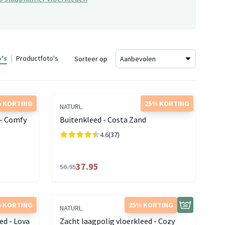
's
Productfoto's
Sorteer op
 KORTING
25% KORTING
NATURL.
 - Comfy
Buitenkleed - Costa Zand
4.6
(37)
37.95
50.95
 KORTING
25% KORTING
NATURL.
ed - Lova
Zacht laagpolig vloerkleed - Cozy