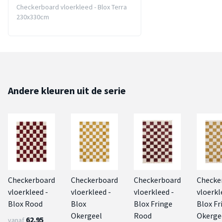
Checkerboard vloerkleed - Blox Terra
230x330cm
Andere kleuren uit de serie
Checkerboard
Checkerboard
Checkerboard
Checke
vloerkleed -
vloerkleed -
vloerkleed -
vloerkl
Blox Rood
Blox
Blox Fringe
Blox Fr
Okergeel
Rood
Okerge
62.95
vanaf