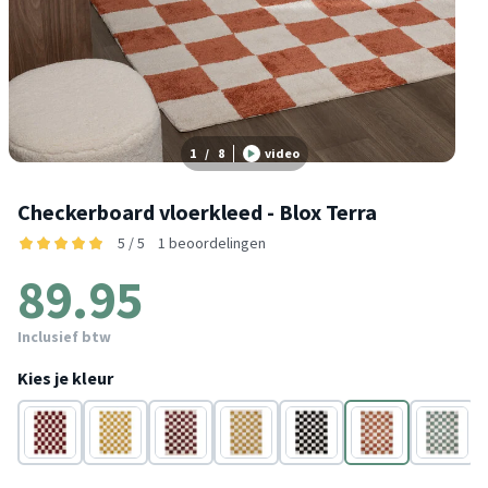
1
/
8
video
Checkerboard vloerkleed - Blox Terra
5 / 5
1 beoordelingen
89.95
Inclusief btw
Kies je kleur
Rood
Geel
Rood
Geel
Zwart/Wit
Wit
Groen