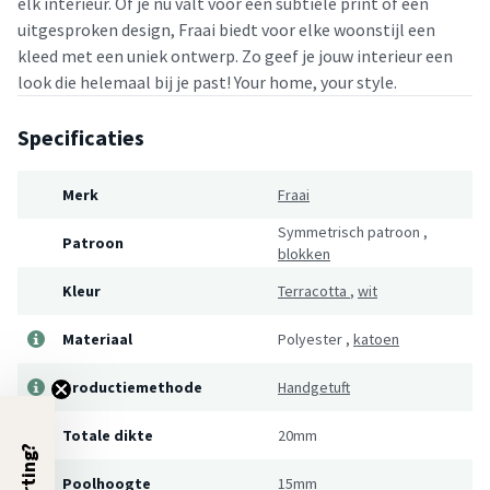
elk interieur. Of je nu valt voor een subtiele print of een
uitgesproken design, Fraai biedt voor elke woonstijl een
kleed met een uniek ontwerp. Zo geef je jouw interieur een
look die helemaal bij je past! Your home, your style.
Specificaties
Merk
Fraai
Symmetrisch patroon
,
Patroon
blokken
Kleur
Terracotta
,
wit
Materiaal
Polyester
,
katoen
Productiemethode
Handgetuft
Totale dikte
20mm
Poolhoogte
15mm