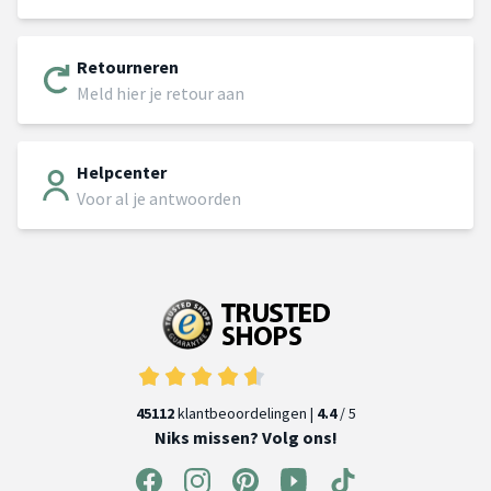
Retourneren
Meld hier je retour aan
Helpcenter
Voor al je antwoorden
45112
klantbeoordelingen |
4.4
/ 5
Niks missen? Volg ons!