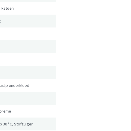
,
katoen
t
tislip onderkleed
upreme
 30 °C, Stofzuiger