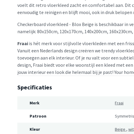
voelt dit retro vloerkleed zacht en comfortabel aan. Dit 
eenvoudig te reinigen en blijft mooi, ook in druk belopen
Checkerboard vloerkleed - Blox Beige is beschikbaar in v
namelijk: 80x150cm, 120x170cm, 140x200cm, 160x230cm,
Fraai
is hét merk voor stijlvolle vloerkleden met een friss
Vanuit een Nederlands design creëren we trendy vloerkled
toevoegen aan elk interieur. Of je nu valt voor een subtie
design, Fraai biedt voor elke woonstijl een kleed met een
jouw interieur een look die helemaal bij je past! Your home
Specificaties
Merk
Fraai
Patroon
Symmetris
Kleur
Beige
,
wit