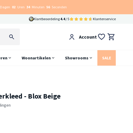
Dagen
02
Uren
34
Minuten
55
Seconden
Klantbeoordeling
4.4
/ 5
Klantenservice
Account
eren
Woonartikelen
Showrooms
SALE
rkleed - Blox Beige
lingen