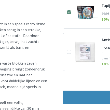
Tapi
29.95
10
% 
ct in een speels retro ritme.
ken terug in een strakke,
ek of eettafel. Daardoor
Anti
tiger, terwijl het zachte
werkt als basis en
vanaf
De vaste blokken geven
10
% 
beweging brengt zonder druk
rust toe en laat het
oor duidelijke lijnen en een
sch, maar altijd speels in
eft een volle,
en een dikte van 20 mm