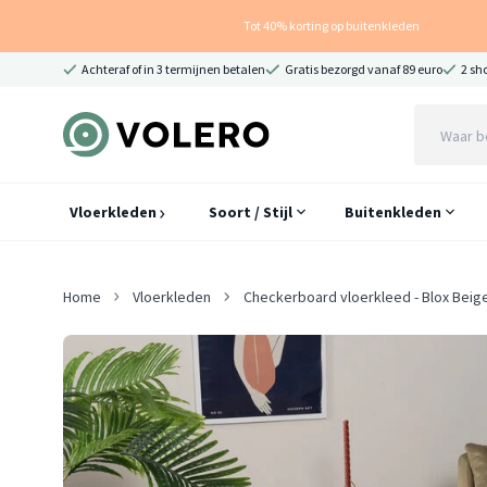
Tot 40% korting op buitenkleden
Achteraf of in 3 termijnen betalen
Gratis bezorgd vanaf 89 euro
2 sh
Vloerkleden
Soort / Stijl
Buitenkleden
Home
Vloerkleden
Checkerboard vloerkleed - Blox Beig