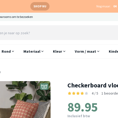
SHOP NU
Nog maar:
04
owrooms om te bezoeken
Rond
Materiaal
Kleur
Vorm / maat
Kind
e
Checkerboard vloe
4 / 5
1 beoorde
89.95
Inclusief btw