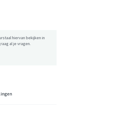
urstaal hiervan bekijken in
aag al je vragen.
lingen