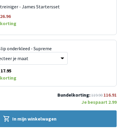
jtreiniger - James Startersset
26.96
korting
slip onderkleed - Supreme
17.95
korting
Bundelkorting:
116.91
119.90
Je bespaart
2.99
In mijn winkelwagen