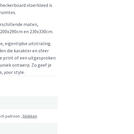
checkerboard vloerkleed is
 ruimtes.
erschillende maten,
 200x290cm en 230x330cm.
e, eigentijdse uitstraling.
en die karakter en sfeer
le print of een uitgesproken
 uniek ontwerp. Zo geef je
, your style.
ch patroon
,
blokken