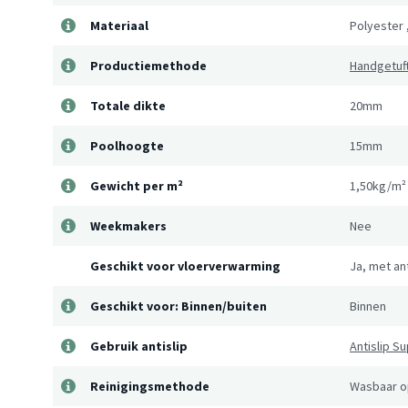
Materiaal
Polyester
Productiemethode
Handgetuf
Totale dikte
20mm
Poolhoogte
15mm
Gewicht per m²
1,50kg/m²
Weekmakers
Nee
Geschikt voor vloerverwarming
Ja, met an
Geschikt voor: Binnen/buiten
Binnen
Gebruik antislip
Antislip S
Reinigingsmethode
Wasbaar op