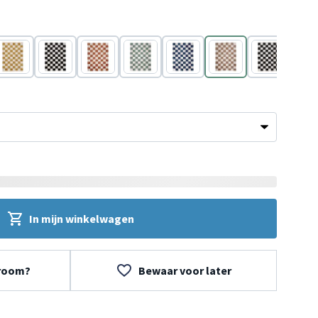
Geel
Zwart/Wit
Wit
Groen
Blauw
Beige
Zwart/Wit
Wit
In mijn winkelwagen
wroom?
Bewaar voor later