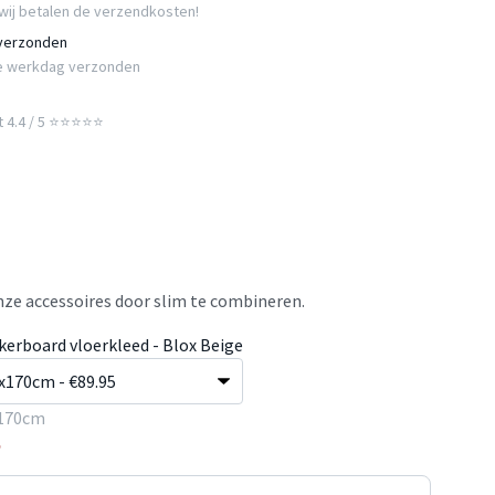
wij betalen de verzendkosten!
 verzonden
e werkdag verzonden
t 4.4 / 5 ⭐⭐⭐⭐⭐
ze accessoires door slim te combineren.
kerboard vloerkleed - Blox Beige
170cm
5