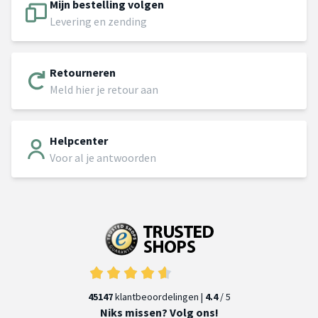
Mijn bestelling volgen
Levering en zending
Retourneren
Meld hier je retour aan
Helpcenter
Voor al je antwoorden
45147
klantbeoordelingen |
4.4
/ 5
Niks missen? Volg ons!