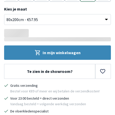
rgroen
Taupe
Crème
Groen
Terracotta
Wit
Donkergroen
Beige
Kies je maat
In mijn winkelwagen
Te zien in de showroom?
Gratis verzending
Bestel voor €89 of meer en wij betalen de verzendkosten!
Voor 23:00 besteld = direct verzonden
Vandaag besteld = volgende werkdag verzonden
De vloerkledenspecialist