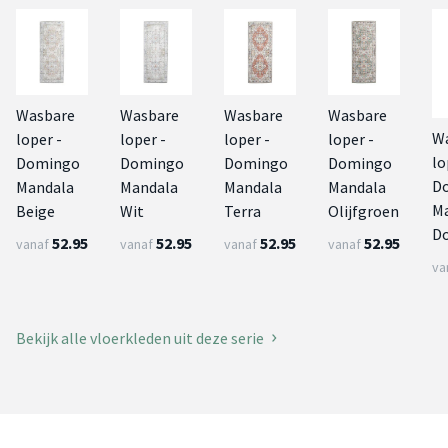
Wasbare
Wasbare
Wasbare
Wasbare
W
loper -
loper -
loper -
loper -
lo
Domingo
Domingo
Domingo
Domingo
D
Mandala
Mandala
Mandala
Mandala
M
Beige
Wit
Terra
Olijfgroen
D
52.95
52.95
52.95
52.95
vanaf
vanaf
vanaf
vanaf
va
Bekijk alle vloerkleden uit deze serie