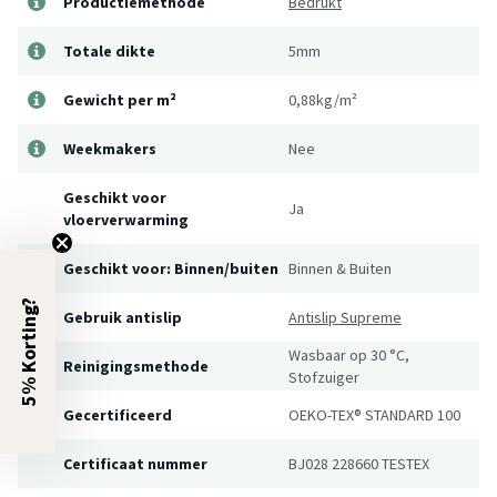
Productiemethode
Bedrukt
Totale dikte
5mm
Gewicht per m²
0,88kg/m²
Weekmakers
Nee
Geschikt voor
Ja
vloerverwarming
Geschikt voor: Binnen/buiten
Binnen & Buiten
5% Korting?
Gebruik antislip
Antislip Supreme
Wasbaar op 30 °C,
Reinigingsmethode
Stofzuiger
Gecertificeerd
OEKO-TEX® STANDARD 100
Certificaat nummer
BJ028 228660 TESTEX