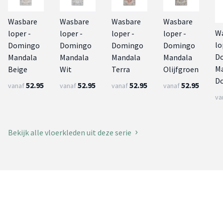
Wasbare
Wasbare
Wasbare
Wasbare
W
loper -
loper -
loper -
loper -
lo
Domingo
Domingo
Domingo
Domingo
D
Mandala
Mandala
Mandala
Mandala
M
Beige
Wit
Terra
Olijfgroen
D
52.95
52.95
52.95
52.95
vanaf
vanaf
vanaf
vanaf
va
Bekijk alle vloerkleden uit deze serie