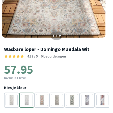
1
/
9
Wasbare loper - Domingo Mandala Wit
4.83 / 5
6 beoordelingen
57.95
Inclusief btw
Kies je kleur
Beige
Wit
Terracotta
Groen
Donkergroen
Taupe
Crème