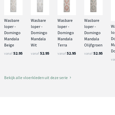
Wasbare
Wasbare
Wasbare
Wasbare
W
loper -
loper -
loper -
loper -
lo
Domingo
Domingo
Domingo
Domingo
D
Mandala
Mandala
Mandala
Mandala
M
Beige
Wit
Terra
Olijfgroen
D
52.95
52.95
52.95
52.95
vanaf
vanaf
vanaf
vanaf
va
Bekijk alle vloerkleden uit deze serie