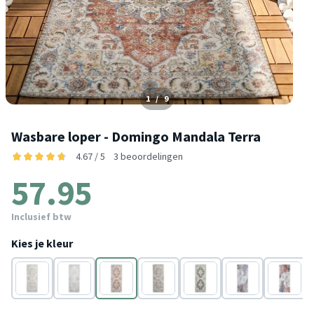
1
/
9
Wasbare loper - Domingo Mandala Terra
4.67 / 5
3 beoordelingen
57.95
Inclusief btw
Kies je kleur
Beige
Wit
Terracotta
Groen
Donkergroen
Taupe
Crème