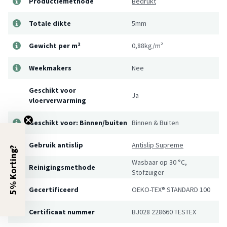
Productiemethode
Bedrukt
Totale dikte
5mm
Gewicht per m²
0,88kg/m²
Weekmakers
Nee
Geschikt voor
Ja
vloerverwarming
Geschikt voor: Binnen/buiten
Binnen & Buiten
Gebruik antislip
Antislip Supreme
5% Korting?
Wasbaar op 30 °C,
Reinigingsmethode
Stofzuiger
Gecertificeerd
OEKO-TEX® STANDARD 100
Certificaat nummer
BJ028 228660 TESTEX