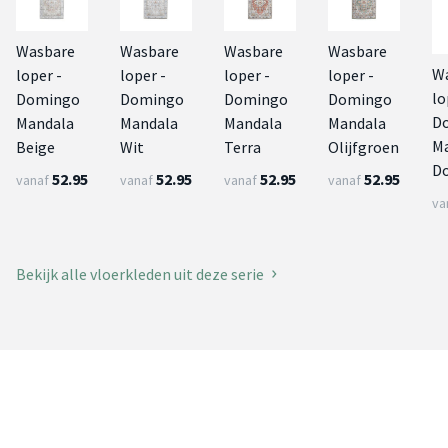
Wasbare
Wasbare
Wasbare
Wasbare
W
loper -
loper -
loper -
loper -
lo
Domingo
Domingo
Domingo
Domingo
D
Mandala
Mandala
Mandala
Mandala
M
Beige
Wit
Terra
Olijfgroen
D
52.95
52.95
52.95
52.95
vanaf
vanaf
vanaf
vanaf
va
Bekijk alle vloerkleden uit deze serie