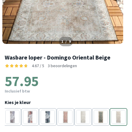
1
/
9
Wasbare loper - Domingo Oriental Beige
4.67 / 5
3 beoordelingen
57.95
Inclusief btw
Kies je kleur
rgroen
Taupe
Crème
Groen
Terracotta
Wit
Donkergroen
Beige