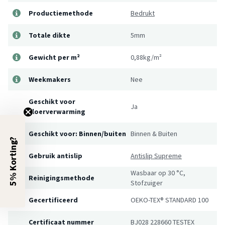
Productiemethode
Bedrukt
Totale dikte
5mm
Gewicht per m²
0,88kg/m²
Weekmakers
Nee
Geschikt voor
Ja
vloerverwarming
Geschikt voor: Binnen/buiten
Binnen & Buiten
5% Korting?
Gebruik antislip
Antislip Supreme
Wasbaar op 30 °C,
Reinigingsmethode
Stofzuiger
Gecertificeerd
OEKO-TEX® STANDARD 100
Certificaat nummer
BJ028 228660 TESTEX